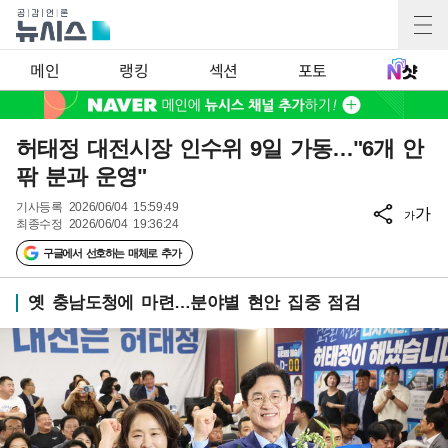
메인
랭킹
섹션
포토
허태정 대전시장 인수위 9일 가동…"6개 안
팎 분과 운영"
기사등록
2026/06/04 15:59:49
가
가
최종수정
2026/06/04 19:36:24
구글에서 선호하는 매체로 추가
옛 충남도청에 마련…분야별 현안 집중 점검