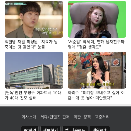
백혈병 재발 최성원 "치료가 날
'서준맘' 박세미, 연하 남자친구와
죽이는 것 같았다" 눈물
열애 "결혼 생각도"
[단독]인천 부평구 아파트서 10대
하리수 "미키정 보내주고 싶어 이
가 40대 친모 살해
혼…애 못 낳아 미안했다"
회사소개
제휴/컨텐츠 판매
약관·정책
고충처리
PC화면
제보하기
앱 다운로드
맨위로↑