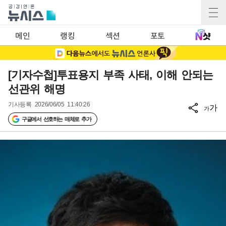
메인
랭킹
섹션
포토
[기자수첩]투표용지 부족 사태, 이해 안되는
선관위 해명
기사등록
2026/06/05 11:40:26
가
가
구글에서 선호하는 매체로 추가