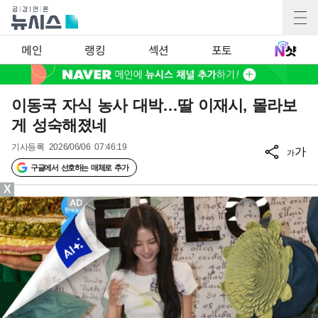
메인
랭킹
섹션
포토
이동국 자식 농사 대박…딸 이재시, 몰라보
게 성숙해졌네
기사등록
2026/06/06 07:46:19
가
가
구글에서 선호하는 매체로 추가
X