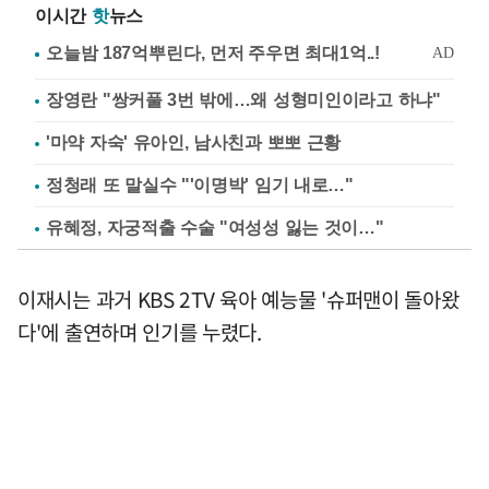
이시간
핫
뉴스
장영란 "쌍커풀 3번 밖에…왜 성형미인이라고 하냐"
'마약 자숙' 유아인, 남사친과 뽀뽀 근황
정청래 또 말실수 "'이명박' 임기 내로…"
유혜정, 자궁적출 수술 "여성성 잃는 것이…"
이재시는 과거 KBS 2TV 육아 예능물 '슈퍼맨이 돌아왔
다'에 출연하며 인기를 누렸다.