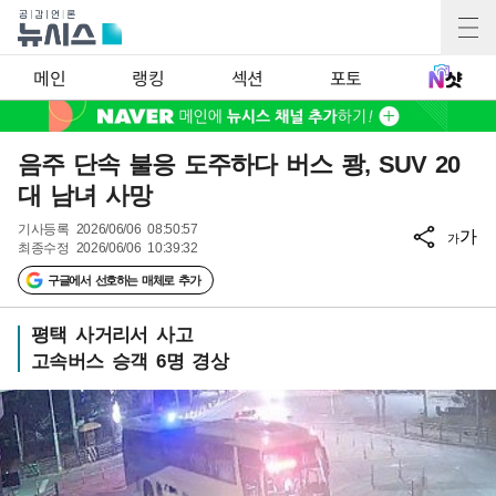
메인
랭킹
섹션
포토
음주 단속 불응 도주하다 버스 쾅, SUV 20
대 남녀 사망
기사등록
2026/06/06 08:50:57
가
가
최종수정
2026/06/06 10:39:32
구글에서 선호하는 매체로 추가
평택 사거리서 사고
고속버스 승객 6명 경상