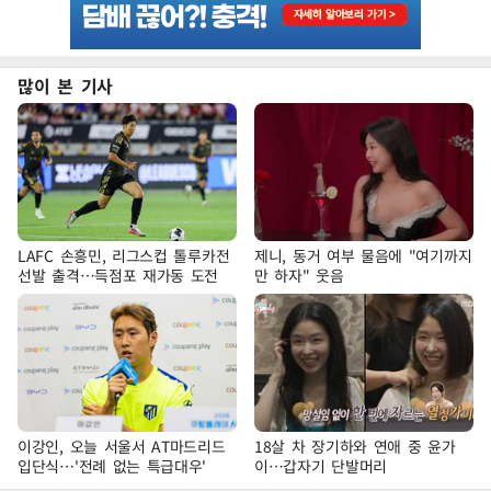
많이 본 기사
LAFC 손흥민, 리그스컵 톨루카전
제니, 동거 여부 물음에 "여기까지
선발 출격…득점포 재가동 도전
만 하자" 웃음
이강인, 오늘 서울서 AT마드리드
18살 차 장기하와 연애 중 윤가
입단식…'전례 없는 특급대우'
이…갑자기 단발머리