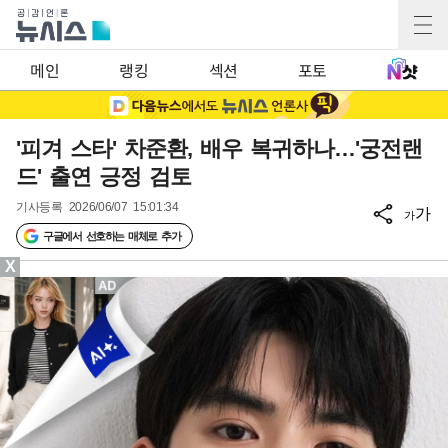
메인
랭킹
섹션
포토
'피겨 스타' 차준환, 배우 복귀하나…'궁전랜
드' 출연 긍정 검토
기사등록
2026/06/07 15:01:34
가
가
구글에서 선호하는 매체로 추가
X