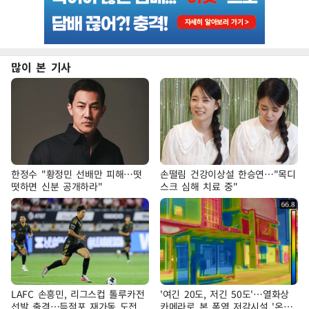
많이 본 기사
한정수 "황정민 선배만 피해…떳
손떨림 건강이상설 한승연…"목디
떳하면 신분 공개하라"
스크 심해 치료 중"
LAFC 손흥민, 리그스컵 톨루카전
'여긴 20도, 저긴 50도'…열화상
선발 출격…득점포 재가동 도전
카메라로 본 폭염 저감시설 '온도