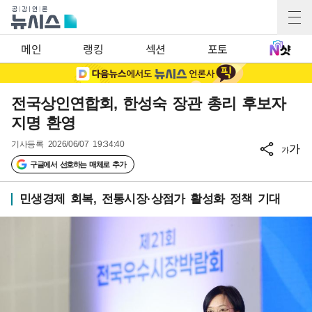
메인
랭킹
섹션
포토
전국상인연합회, 한성숙 장관 총리 후보자
지명 환영
기사등록
2026/06/07 19:34:40
가
가
구글에서 선호하는 매체로 추가
민생경제 회복, 전통시장·상점가 활성화 정책 기대