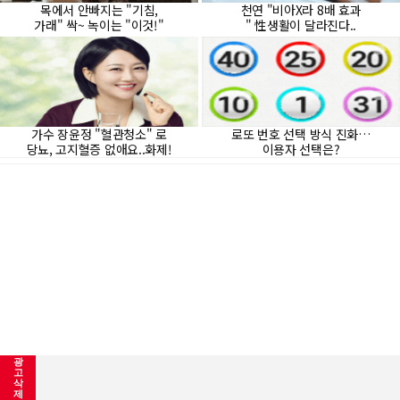
광
고
삭
제