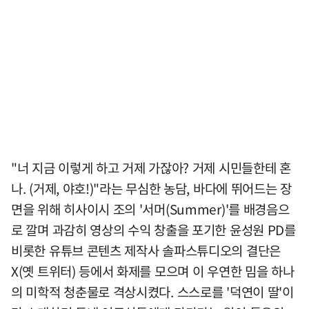
"너 지금 이렇게 하고 거제 가잖아? 거제 시민들한테 혼
나. (거제, 야호!)"라는 무심한 농담, 바다에 뛰어드는 장
면을 위해 히사이시 조의 '서머(Summer)'를 배경음으
로 깔며 과감히 영상의 수익 창출을 포기한 윤성원 PD를
비롯한 유튜브 콘텐츠 제작사 솔파스튜디오의 결단은
X(옛 트위터) 등에서 화제를 모으며 이 우연한 밈을 하나
의 미학적 청춘물로 격상시켰다. 스스로를 '덕연이 딸'이