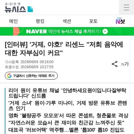
메인
랭킹
섹션
포토
[인터뷰] '거제, 야호!' 리센느 "저희 음악에
대한 자부심이 커요"
기사등록
2026/06/09 08:16:00
가
가
최종수정
2026/06/09 10:27:55
구글에서 선호하는 매체로 추가
리더 원이 유튜브 채널 '안녕하세요원이입니다잘부탁
드립니다' 신드롬
'거제 소녀' 원이·갸루 미나미, 거제 방문 유튜브 콘텐
츠 인기
영화 '불량공주 모모코'서 따온 콘셉트, 청춘물로 격상
"자연스러운 모습서 큰 재미와 친근감 느껴주신 듯"
대표곡 '러브어택' 역주행…멜론 '톱100' 톱10 진입도