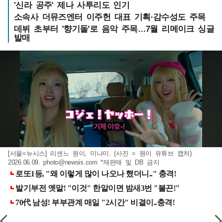
'신라 공주' 제나 사투리도 인기
소속사 더뮤즈엔터 이주헌 대표 기획·감수성도 주목
데뷔 초부터 '향기돌'로 음악 주목…7월 리메이크 싱글
발매
[서울=뉴시스] 리센느 원이, 미나미. (사진 = 원이 유튜브 캡처)
2026.06.09.
photo@newsis.com
*재판매 및 DB 금지