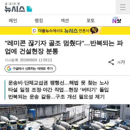
메인
랭킹
섹션
포토
"레미콘 끊기자 골조 멈췄다"…반복되는 파
업에 건설현장 분통
기사등록
2026/06/09 11:58:13
가
가
구글에서 선호하는 매체로 추가
운송비·단체교섭권 팽행선…해법 못 찾는 노사
타설 일정 조정·야간 작업…현장 ‘버티기’ 돌입
반복되는 운송 갈등…구조 개선 필요성 제기