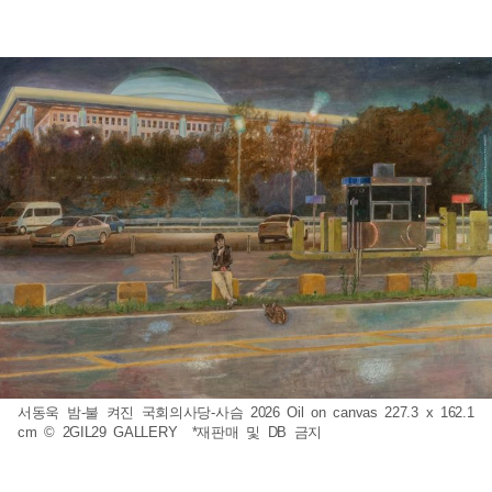
서동욱 밤-불 켜진 국회의사당-사슴 2026 Oil on canvas 227.3 x 162.1
cm © 2GIL29 GALLERY *재판매 및 DB 금지