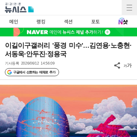
메인
랭킹
섹션
포토
이길이구갤러리 '풍경 미수'…김연용·노충현·
서동욱·안두진·정용국
기사등록
2026/06/12 14:56:09
가
가
구글에서 선호하는 매체로 추가