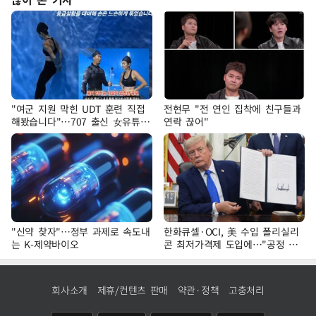
"여군 지원 막힌 UDT 훈련 직접
전현무 "전 연인 집착에 친구들과
해봤습니다"…707 출신 女유튜버
연락 끊어"
'완벽 소화'
"신약 찾자"…정부 과제로 속도내
한화큐셀·OCI, 美 수입 폴리실리
는 K-제약바이오
콘 최저가격제 도입에…"공정 경
쟁·수익성 개선 환영"
회사소개
제휴/컨텐츠 판매
약관·정책
고충처리