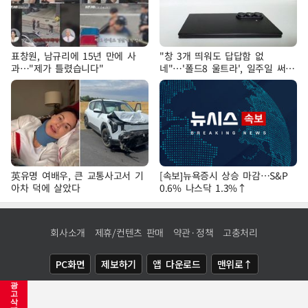
표창원, 남규리에 15년 만에 사
"창 3개 띄워도 답답함 없
과…"제가 틀렸습니다"
네"…'폴드8 울트라', 일주일 써보
니
英유명 여배우, 큰 교통사고서 기
[속보]뉴욕증시 상승 마감…S&P
아차 덕에 살았다
0.6% 나스닥 1.3%↑
회사소개
제휴/컨텐츠 판매
약관·정책
고충처리
PC화면
제보하기
앱 다운로드
맨위로↑
광
COPYRIGHTⓒ
NEWSIS
ALL RIGHTS RESERVED.
고
삭