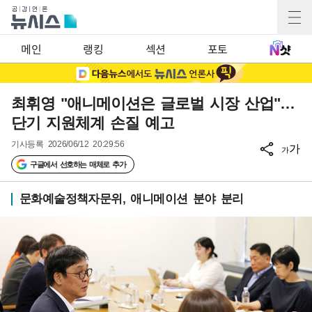
메인
랭킹
섹션
포토
최휘영 "애니메이션은 글로벌 시장 산업"…
단기 지원체계 손질 예고
기사등록
2026/06/12 20:29:56
가
가
구글에서 선호하는 매체로 추가
문화예술정책자문위, 애니메이션 분야 분리