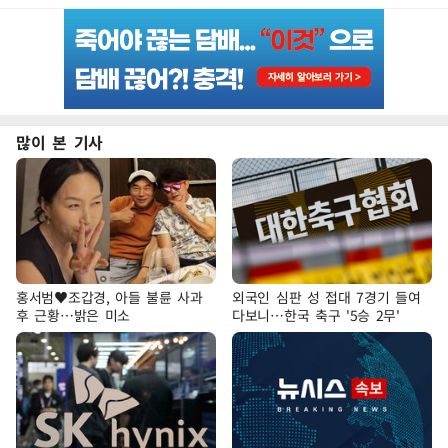
많이 본 기사
홍서범♥조갑경, 아들 불륜 사과
외국인 심판 성 접대 7경기 들여
후 근황…밝은 미소
다보니…한국 축구 '5승 2무'