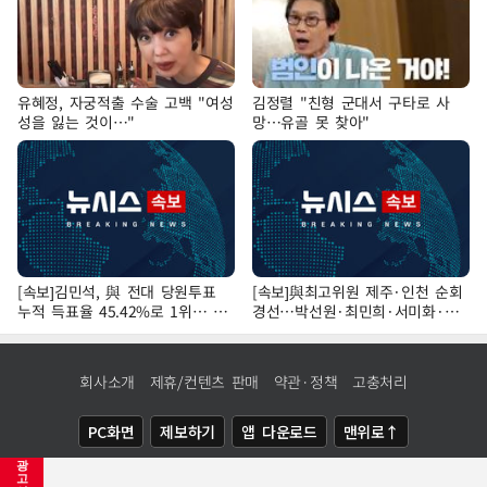
유혜정, 자궁적출 수술 고백 "여성
김정렬 "친형 군대서 구타로 사
성을 잃는 것이…"
망…유골 못 찾아"
[속보]김민석, 與 전대 당원투표
[속보]與최고위원 제주·인천 순회
누적 득표율 45.42%로 1위… 정
경선…박선원·최민희·서미화·한
청래 44.56%
민수·김용 순
회사소개
제휴/컨텐츠 판매
약관·정책
고충처리
PC화면
제보하기
앱 다운로드
맨위로↑
광
COPYRIGHTⓒ
NEWSIS
ALL RIGHTS RESERVED.
고