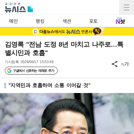
메인
랭킹
섹션
포토
김영록 "전남 도정 8년 마치고 나주로…특
별시민과 호흡"
기사등록
2026/06/17 15:53:49
가
가
구글에서 선호하는 매체로 추가
"지역민과 호흡하며 소통 이어갈 것"