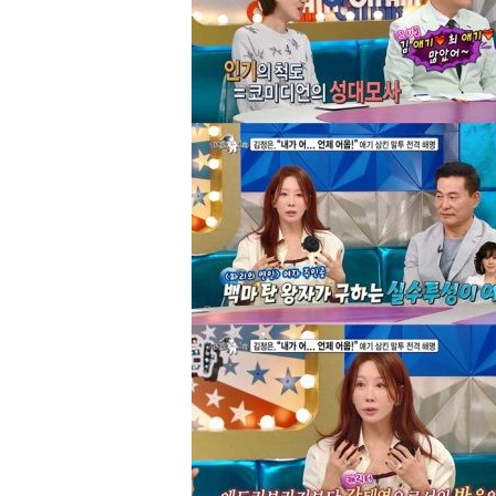
-1323초 전 >
강릉에 시간당 81.4㎜ 물폭탄…도로 잠기고 담벼락 붕괴
42분 전 >
백운산서 80년근 천종산삼 9뿌리 발견…감정가 1.3억원
1시간 전 >
선재도서 해루질 나섰다 실종 60대, 닷새 만에 숨진 채 발견
2시간 전 >
남자 농구, 나고야 아시안게임서 '홈팀' 일본과 한일전
2시간 전 >
여수 오동도 해상서 모터보트 전복…1명 사망·1명 실종
3시간 전 >
극한폭염 한풀 꺾이지만…'낮 최고 35도' 무더위, 열대야 계
날씨]
4시간 전 >
축구협회 "압수수색·성접대 논란 사과…쇄신의 기회로 삼겠
4시간 전 >
[속보]'압수수색·성접대 논란' 축구협회 "실망과 걱정 안겨드
7시간 전 >
'최고 37도' 폭염 지속…강원동해안 최대 150㎜ 비
9시간 전 >
[속보]뉴욕증시 상승 마감…S&P 0.6% 나스닥 1.3%↑