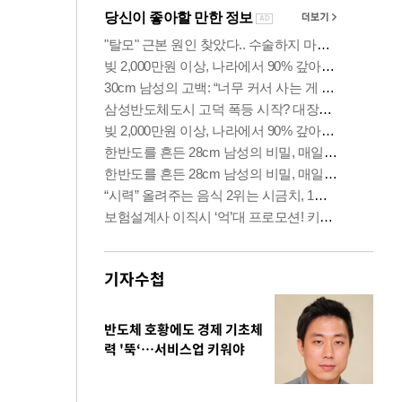
기자수첩
반도체 호황에도 경제 기초체
력 '뚝‘…서비스업 키워야