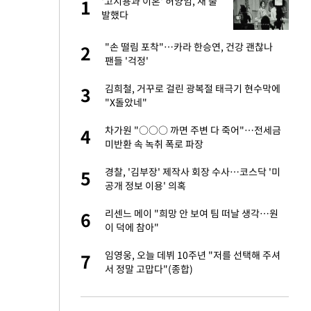
 출
'고지용과 이혼' 허양임, 새 출
1
1
발했다
승연, 건강 괜찮나
"손 떨림 포착"…카라 한승연, 건강 괜찮나
2
2
팬들 '걱정'
절 태극기 현수막에
김희철, 거꾸로 걸린 광복절 태극기 현수막에
3
3
"X돌았네"
오나…20억대 아파트
차가원 "○○○ 까면 주변 다 죽어"…전세금
4
4
 그 이후②]
미반환 속 녹취 폭로 파장
 다 죽어"…전세금
경찰, '김부장' 제작사 회장 수사…코스닥 '미
5
5
공개 정보 이용' 의혹
대 의혹'…2002
리센느 메이 "희망 안 보여 팀 떠날 생각…원
6
6
이 덕에 참아"
근조화환, 왜?[뉴
임영웅, 오늘 데뷔 10주년 "저를 선택해 주셔
7
7
서 정말 고맙다"(종합)