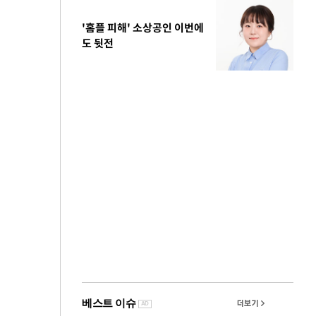
'홈플 피해' 소상공인 이번에
도 뒷전