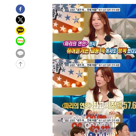
2시간 전 >
여수 오동도 해상서 모터보트 전복…1명 사망·1명 실종
3시간 전 >
극한폭염 한풀 꺾이지만…'낮 최고 35도' 무더위, 열대야 계
날씨]
4시간 전 >
축구협회 "압수수색·성접대 논란 사과…쇄신의 기회로 삼겠
4시간 전 >
[속보]'압수수색·성접대 논란' 축구협회 "실망과 걱정 안겨드
7시간 전 >
'최고 37도' 폭염 지속…강원동해안 최대 150㎜ 비
9시간 전 >
[속보]뉴욕증시 상승 마감…S&P 0.6% 나스닥 1.3%↑
-25832초 전 >
이란 "호르무즈 재개방 합의 근접…美 배상 선행돼야"
-16879초 전 >
[속보]與최고위원 제주·인천 순회경선…박선원·최민희
한민수·김용 순
-16832초 전 >
[속보]김민석, 與 전대 당원투표 누적 득표율 45.42%로 
청래 44.56%
-16114초 전 >
[속보]與 대표 경선 제주·인천 당원투표…金 47.75%·
42.08%·宋 10.17%
-15648초 전 >
이강인 "아틀레티코 이적 기뻐…등번호 7번 의미보단 팀 
것"
-15583초 전 >
[속보]與 당대표 경선, 제주·인천 권리당원 투표 김민석 
-9357초 전 >
낮 최고 35도 '무더위'…동해안 시간당 30㎜ '강한 비'[내
-8627초 전 >
[속보]이강인 "감독님이 원하는 마음 느꼈고, 많은 트로피 
레티코 이적"
-8409초 전 >
수도권 40도 육박 '펄펄'…동해안 일부 지역엔 호의주의보
-7378초 전 >
온열질환 사망자 3명 늘어…누적 환자 3000명 돌파