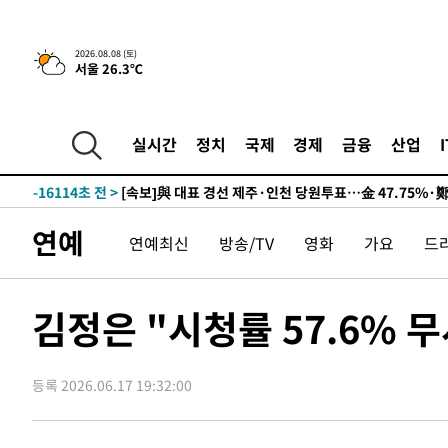
9시간 전 >
[속보]뉴욕증시 상승 마감…S&P 0.6% 나스닥 1.3%↑
2026.08.08 (토)
서울 26.3℃
-25832초 전 >
이란 "호르무즈 재개방 합의 근접…美 배상 선행돼야"
-16879초 전 >
[속보]與최고위원 제주·인천 순회경선…박선원·최민희
한민수·김용 순
-16832초 전 >
[속보]김민석, 與 전대 당원투표 누적 득표율 45.42%로 
실시간
정치
국제
경제
금융
산업
청래 44.56%
-16114초 전 >
[속보]與 대표 경선 제주·인천 당원투표…金 47.75%·
42.08%·宋 10.17%
-15648초 전 >
이강인 "아틀레티코 이적 기뻐…등번호 7번 의미보단 팀 
것"
-15583초 전 >
[속보]與 당대표 경선, 제주·인천 권리당원 투표 김민석 
연예
연예최신
방송/TV
영화
가요
드
-9357초 전 >
낮 최고 35도 '무더위'…동해안 시간당 30㎜ '강한 비'[내
-8627초 전 >
[속보]이강인 "감독님이 원하는 마음 느꼈고, 많은 트로피 
레티코 이적"
-8409초 전 >
수도권 40도 육박 '펄펄'…동해안 일부 지역엔 호의주의보
김정은 "시청률 57.6% 
-7378초 전 >
온열질환 사망자 3명 늘어…누적 환자 3000명 돌파
-1323초 전 >
강릉에 시간당 81.4㎜ 물폭탄…도로 잠기고 담벼락 붕괴
등록 2026.06.17 19:32:00
42분 전 >
백운산서 80년근 천종산삼 9뿌리 발견…감정가 1.3억원
1시간 전 >
선재도서 해루질 나섰다 실종 60대, 닷새 만에 숨진 채 발견
2시간 전 >
남자 농구, 나고야 아시안게임서 '홈팀' 일본과 한일전