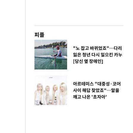
피플
"노 잡고 바뀌었죠"…다리
잃은 청년 다시 일으킨 카누
[당신 옆 장애인]
아르테미스 "대중성·코어
사이 해답 찾았죠"…알을
깨고 나온 '초자아'