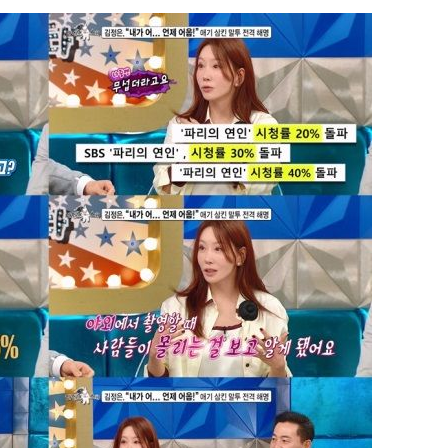
속[다음주
다"
려 죄송"
·서미화·
1위… 정
鄭
위해 뛸
승리
일날씨]
원해 아틀