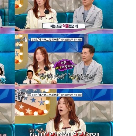
'고지용과 이혼' 허양임, 새
1
발했다
"손 떨림 포착"…카라 한
2
팬들 '걱정'
김희철, 거꾸로 걸린 광복
3
"X돌았네"
속[다음주
'덜 똘똘한 한 채' 시대 
4
다"
에 쏠리는 관심[세제 개편,
려 죄송"
차가원 "○○○ 까면 주변
5
미반환 속 녹취 폭로 파장
외신 주목한 '축구협회 성접
6
한일월드컵까지 소환
용산어린이정원 앞 즐비한 
7
시스Pic]