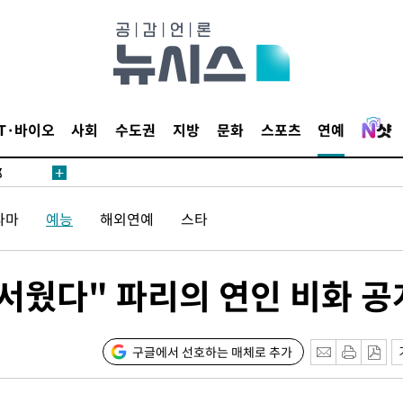
·서미화·
1위… 정
IT·바이오
사회
수도권
지방
문화
스포츠
연예
鄭
위해 뛸
승리
라마
예능
해외연예
스타
일날씨]
원해 아틀
무서웠다" 파리의 연인 비화 공
구글에서 선호하는 매체로 추가