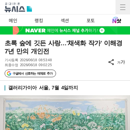
메인
랭킹
섹션
포토
초록 숲에 깃든 사랑…'채색화 작가' 이해경
7년 만의 개인전
기사등록
2026/06/18 08:53:48
가
가
최종수정
2026/06/18 09:02:25
구글에서 선호하는 매체로 추가
갤러리가이아 서울, 7월 4일까지