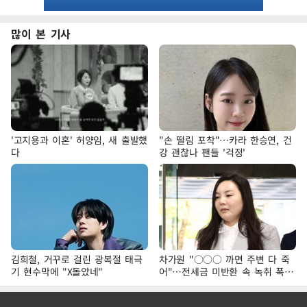
많이 본 기사
'고지용과 이혼' 허양임, 새 출발했
"손 떨림 포착"…카라 한승연, 건
다
강 괜찮나 팬들 '걱정'
김희철, 거꾸로 걸린 광복절 태극
차가원 "○○○ 까면 주변 다 죽
기 현수막에 "X돌았네"
어"…전세금 미반환 속 녹취 폭로
파장