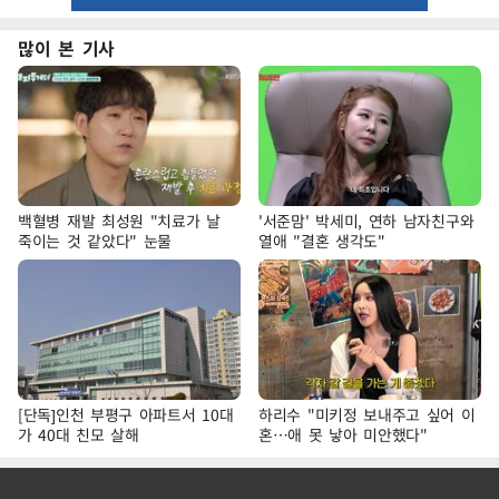
많이 본 기사
백혈병 재발 최성원 "치료가 날
'서준맘' 박세미, 연하 남자친구와
죽이는 것 같았다" 눈물
열애 "결혼 생각도"
[단독]인천 부평구 아파트서 10대
하리수 "미키정 보내주고 싶어 이
가 40대 친모 살해
혼…애 못 낳아 미안했다"