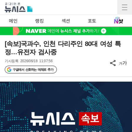
메인
랭킹
섹션
포토
[속보]국과수, 인천 다리주인 80대 여성 특
정…유전자 검사중
기사등록
2026/06/18 11:07:56
가
가
구글에서 선호하는 매체로 추가