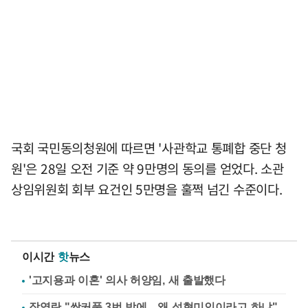
국회 국민동의청원에 따르면 '사관학교 통폐합 중단 청
원'은 28일 오전 기준 약 9만명의 동의를 얻었다. 소관
상임위원회 회부 요건인 5만명을 훌쩍 넘긴 수준이다.
이시간
핫
뉴스
'고지용과 이혼' 의사 허양임, 새 출발했다
장영란 "쌍커풀 3번 밖에…왜 성형미인이라고 하냐"