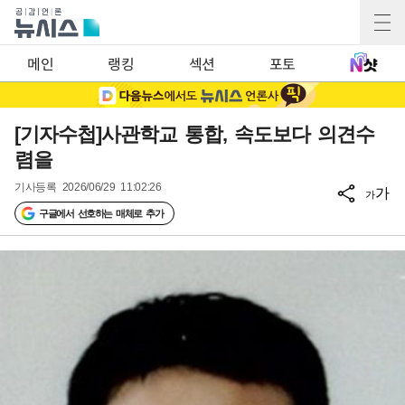
메인
랭킹
섹션
포토
[기자수첩]사관학교 통합, 속도보다 의견수
렴을
기사등록
2026/06/29 11:02:26
가
가
구글에서 선호하는 매체로 추가