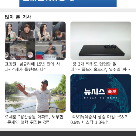
많이 본 기사
표창원, 남규리에 15년 만에 사
"창 3개 띄워도 답답함 없
과…"제가 틀렸습니다"
네"…'폴드8 울트라', 일주일 써보
니
오세훈 "용산공원 아파트, 노무현
[속보]뉴욕증시 상승 마감…S&P
·문재인 철학 뒤집는 것"
0.6% 나스닥 1.3%↑