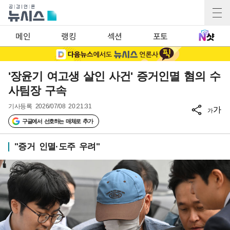
메인
랭킹
섹션
포토
'장윤기 여고생 살인 사건' 증거인멸 혐의 수
사팀장 구속
기사등록
2026/07/08 20:21:31
가
가
구글에서 선호하는 매체로 추가
"증거 인멸·도주 우려"