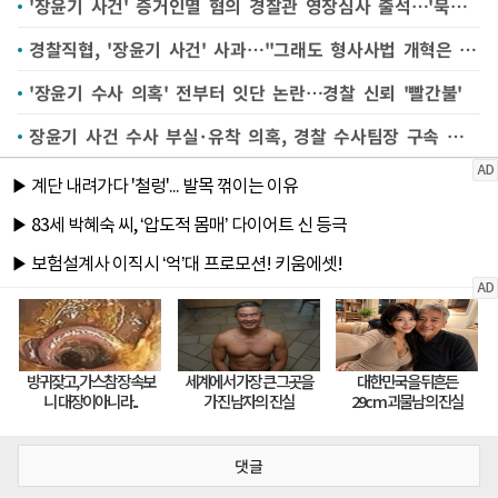
'장윤기 사건' 증거인멸 혐의 경찰관 영장심사 출석…'묵묵부답'
경찰직협, '장윤기 사건' 사과…"그래도 형사사법 개혁은 계속돼야"
'장윤기 수사 의혹' 전부터 잇단 논란…경찰 신뢰 '빨간불'
장윤기 사건 수사 부실·유착 의혹, 경찰 수사팀장 구속 갈림길
댓글