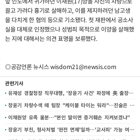
앞 인도에서 귀가하던 이채원(17)양을 자신의 차량으로
끌고 가려다 흉기로 살해하고, 이를 제지하려던 남고생
을 다치게 한 혐의 등으로 기소됐다. 첫 재판에서 공소사
실을 대체로 인정했으나 성범죄 목적으로 이양을 살해했
는 지에 대해서는 의견 표명을 보류했다.
◎공감언론 뉴시스
wisdom21@newsis.com
관련기사
유재성 경찰청장 직무대행, '장윤기 사건' 파장에 美 출장 조기 귀국
장윤기 차량수색 때 팀장 "케이블 타이는 둬라"…진술은 엇갈려
이채원양 유족 울분…"본인 딸이면 증거훼손 지켜보겠냐"
장윤기 부친, 형사처벌 '완전 면제'일까…'교사죄' 가능 여부 주목