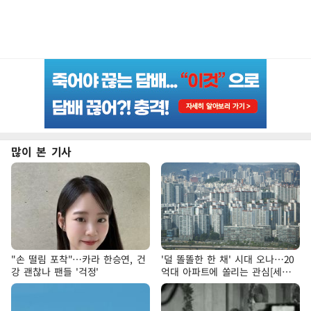
많이 본 기사
"손 떨림 포착"…카라 한승연, 건
'덜 똘똘한 한 채' 시대 오나…20
강 괜찮나 팬들 '걱정'
억대 아파트에 쏠리는 관심[세제
개편, 그 이후②]