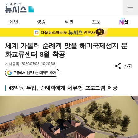
메인
랭킹
섹션
포토
세계 가톨릭 순례객 맞을 해미국제성지 문
화교류센터 8월 착공
기사등록
2026/07/08 10:20:38
가
가
구글에서 선호하는 매체로 추가
43억원 투입, 순례객에게 체류형 프로그램 제공