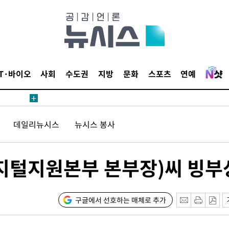
발
무'
 마쳐
IT·바이오
사회
수도권
지방
문화
스포츠
연예
부장 기소
데일리뉴시스
뉴시스 봉사
"
협회
 교수…이
지털지원본부 본부장)씨 빙부
 절차 개시
액
구글에서 선호하는 매체로 추가
 사망