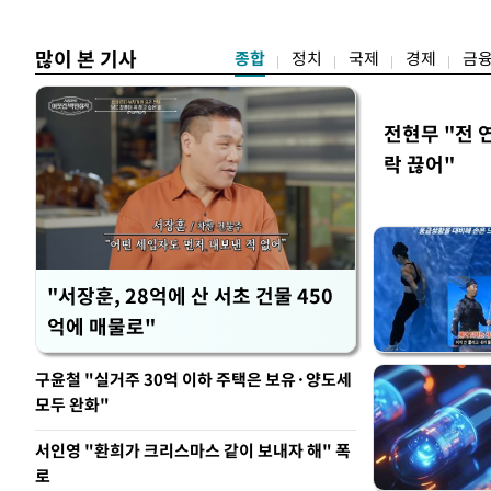
황제
임감"
많이 본 기사
종합
정치
국제
경제
금
전현무 "전 
락 끊어"
"서장훈, 28억에 산 서초 건물 450
억에 매물로"
구윤철 "실거주 30억 이하 주택은 보유·양도세
모두 완화"
서인영 "환희가 크리스마스 같이 보내자 해" 폭
로