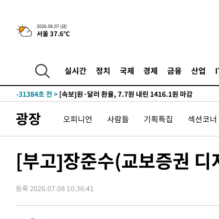
-7927초 전 >
[속보]삼성전자·SK하이닉스 동반 강보합…1%대 상승 출
2026.08.07 (금)
서울 37.6℃
-31717초 전 >
외국인 심판 성 접대 7경기 들여다보니…한국 축구 '5승 2
-31451초 전 >
[속보]코스닥, 2.86포인트(0.36%) 내린 798.81마감
-31404초 전 >
[속보]코스피, 6200선 약보합…0.60% 내린 6258.77에
실시간
정치
국제
경제
금융
산업
-31384초 전 >
[속보]원·달러 환율, 7.7원 내린 1416.1원 마감
-31273초 전 >
[속보] 노원서 40.1도 관측…서울, 2018년 이후 첫 40도
-28363초 전 >
[속보]종합특검, '계엄 수용공간 확보' 신용해 前교정본
광장
오피니언
사람들
기획특집
섹션코너
-27236초 전 >
외신들도 주목한 韓축구 파문…"국민적 공분에 수사 재개
-27207초 전 >
11시간 압수수색에 성접대 파문까지…'쑥대밭' 된 축구
-26229초 전 >
[속보]규제합리화위원회 부위원장에 김태유 서울대 공대
[부고]장준수(교보증권 디
병태 후임
-22587초 전 >
[속보]국힘 윤리위, '돌려차기 발언' 진종오·서범수 징계
-17912초 전 >
[속보] 7월 중국 수출 23.9%↑ 수입 27.5%↑…무역총
25.3%↑
등록 2026.07.08 10:36:41
-15072초 전 >
[속보]'채상병 순직 책임' 임성근, 항소심도 징역 3년
-14938초 전 >
[속보]종합특검, '관저이전 봐주기 감사' 유병호 구속기소
-11538초 전 >
민주 콩고 에볼라환자 4천명 돌파, 4053명 발생 1850명