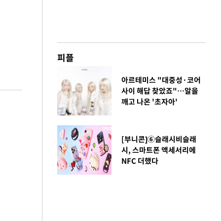
피플
아르테미스 "대중성·코어
사이 해답 찾았죠"…알을
깨고 나온 '초자아'
[부니콘]⑥슬래시비슬래
시, 스마트폰 액세서리에
NFC 더했다
금융
1명
'가격 왜곡 논란' 프
급
리장 상·하한가 한시