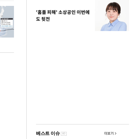
'홈플 피해' 소상공인 이번에
도 뒷전