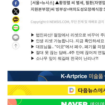
[서울=뉴시스] ▲황정렬 씨 별세, 필환(자영
-10788초 전 >
[속보]'300억원대 사기 혐의' 차가원 대표 구속 송치
지원본부장)씨 빙부상=여의도성모장례식장 5호실, 
-9982초 전 >
"미 전국적 살모네라 식중독 원인은 멕시코산 할라피뇨"-- 
-8495초 전 >
[속보]경찰·노동부, HL만도 평택사업장 끼임 사망 관련 
Copyright © NEWSIS.COM, 무단 전재 및 재배포 금지
-8376초 전 >
[속보]합수본, '투표율 허위 입력' 중앙·서울·경기도 선관위
압수수색
-8131초 전 >
[속보]원·달러 환율, 오전 9시 1423.8원
-7927초 전 >
[속보]삼성전자·SK하이닉스 동반 강보합…1%대 상승 출
-31717초 전 >
외국인 심판 성 접대 7경기 들여다보니…한국 축구 '5승 2
-31451초 전 >
[속보]코스닥, 2.86포인트(0.36%) 내린 798.81마감
-31404초 전 >
[속보]코스피, 6200선 약보합…0.60% 내린 6258.77에
-31384초 전 >
[속보]원·달러 환율, 7.7원 내린 1416.1원 마감
-31273초 전 >
[속보] 노원서 40.1도 관측…서울, 2018년 이후 첫 40도
-28363초 전 >
[속보]종합특검, '계엄 수용공간 확보' 신용해 前교정본
-27236초 전 >
외신들도 주목한 韓축구 파문…"국민적 공분에 수사 재개
-27207초 전 >
11시간 압수수색에 성접대 파문까지…'쑥대밭' 된 축구
-26229초 전 >
[속보]규제합리화위원회 부위원장에 김태유 서울대 공대
병태 후임
-22587초 전 >
[속보]국힘 윤리위, '돌려차기 발언' 진종오·서범수 징계