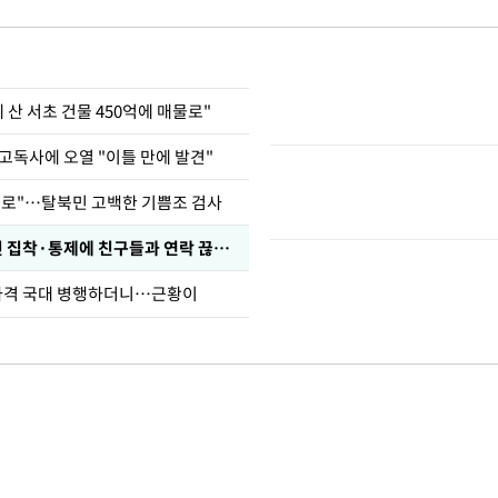
에 산 서초 건물 450억에 매물로"
고독사에 오열 "이틀 만에 발견"
뒤로"…탈북민 고백한 기쁨조 검사
인 집착·통제에 친구들과 연락 끊겨"
사격 국대 병행하더니…근황이