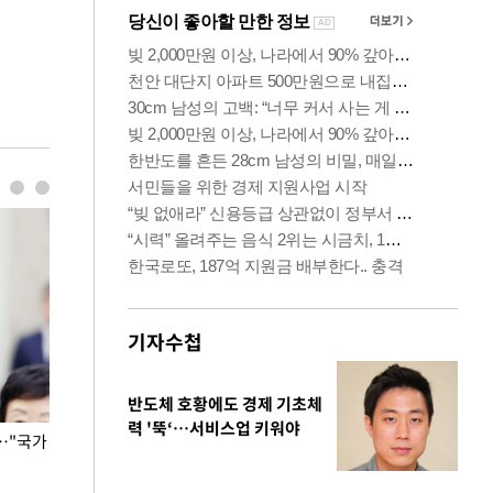
기자수첩
반도체 호황에도 경제 기초체
력 '뚝‘…서비스업 키워야
…"국가
홈플러스, 67개 점포 가오픈… 13일 정식 개장
오세훈 서울시장,
환경 점검