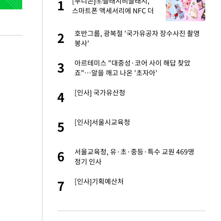
건물
[부니콘]⑥슬래시비슬래시,
1
1
스마트폰 액세서리에 NFC 더
했다
친구들과 연락 끊어"
호반그룹, 광복절 '국가유공자 장수사진 촬영
2
2
봉사'
련 직접 해봤습니
아르테미스 "대중성·코어 사이 해답 찾았
3
3
'완벽 소화'
죠"…알을 깨고 나온 '초자아'
·국가대표 병행하더
[인사] 국가유산청
4
4
 속도내는 K-제약
[인사]서울시교육청
5
5
용객 제한을" vs
서울교육청, 유·초·중등·특수 교원 469명
6
6
"
정기 인사
하 주택은 보유·양도
[인사]기획예산처
7
7