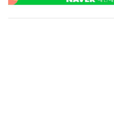
-17912초 전 >
[속보] 7월 중국 수출 23.9%↑ 수입 27.5%↑…무역총
25.3%↑
-15072초 전 >
[속보]'채상병 순직 책임' 임성근, 항소심도 징역 3년
-14938초 전 >
[속보]종합특검, '관저이전 봐주기 감사' 유병호 구속기소
-11538초 전 >
민주 콩고 에볼라환자 4천명 돌파, 4053명 발생 1850명
-10788초 전 >
[속보]'300억원대 사기 혐의' 차가원 대표 구속 송치
-9982초 전 >
"미 전국적 살모네라 식중독 원인은 멕시코산 할라피뇨"-- 
-8495초 전 >
[속보]경찰·노동부, HL만도 평택사업장 끼임 사망 관련 
-8376초 전 >
[속보]합수본, '투표율 허위 입력' 중앙·서울·경기도 선관위
압수수색
-8131초 전 >
[속보]원·달러 환율, 오전 9시 1423.8원
-7927초 전 >
[속보]삼성전자·SK하이닉스 동반 강보합…1%대 상승 출