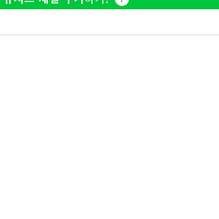
"서장훈, 28억에 산 서초 
1
450억에 매물로"
액
전현무 "전 연인 집착에 
2
 사망
"여군 지원 막힌 UDT 훈
3
다"…707 출신 女유튜버 
CDC
박찬민 딸 박민하, 배우
4
압수수색
니…여유로운 근황 공개
 등 9곳
"신약 찾자"…정부 과제로
5
바이오
발
"한강수영장, 문신 노출 이
6
"출입 막는 건 명백한 차별
구윤철 "실거주 30억 이
7
세 모두 완화"