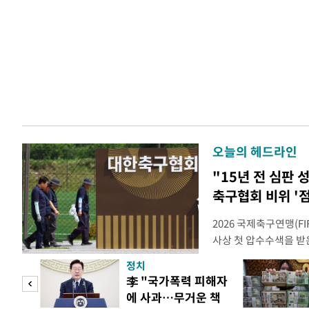
오늘의 헤드라인
"15년 전 심판
축구협회 비위 '
2026 국제축구연맹(F
사상 첫 압수수색을 받
거지면서 그야말로 쑥대
정치
심판 성 접대 파문까지
문가
李 "국가폭력 피해자
돌이킬 수 없는 지경까지
에 사과…무거운 책
홍명보 전 감독을 국가