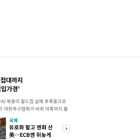
 성접대까지
점입가경'
IFA) 북중미 월드컵 실패 후폭풍으로
은 대한축구협회가 비위 의혹까지 불
밭이 됐다. 특히 10년도 넘은 외국인
국제
경제
 파묘되면서 축구협회를 향한 불신은
유로화 팔고 엔화 산
취업자 10명 중 
 이르렀다. 축구협회는 2024년 7월
美…ECB엔 뒤늦게
뿐…수도권 고용 
대표팀 사령탑으로 선임한 뒤