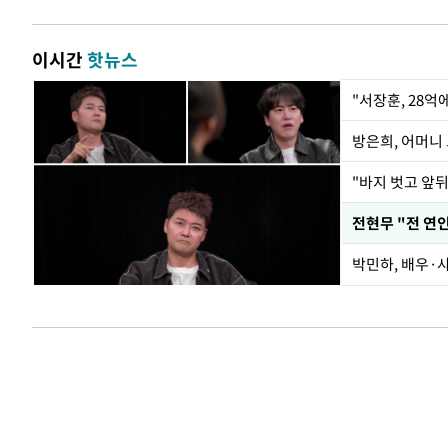
이시간
핫뉴스
"서장훈, 28억
방은희, 어머니 
"바지 벗고 앞
전현무 "전 연
박민하, 배우·