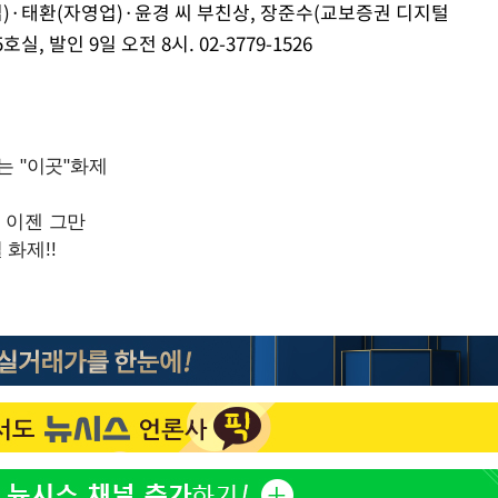
업)·태환(자영업)·윤경 씨 부친상, 장준수(교보증권 디지털
발인 9일 오전 8시. 02-3779-1526
CDC
압수수색
 등 9곳
발
무'
 마쳐
부장 기소
"
협회
 교수…이
 절차 개시