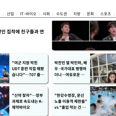
통보
랭
융
산업
IT·바이오
사회
수도권
지방
문화
스포츠
연인 집착에 친구들과 연
"여군 지원 막힌
박찬민 딸 박민하, 배
UDT 훈련 직접 해봤
우·국가대표 병행하
습니다"…707 출신
더니…여유로운 근
女유튜버 '완벽 소
황 공개
화'
"신약 찾자"…정부
"한강수영장, 문신
과제로 속도내는 K-
노출 이용객 제한을"
제약바이오
vs "출입 막는 건 명
백한 차별"