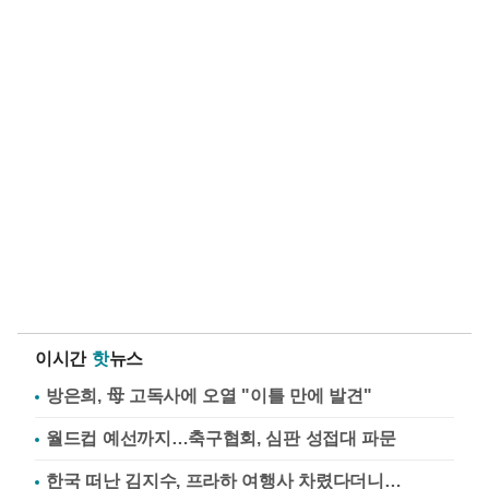
이시간
핫
뉴스
방은희, 母 고독사에 오열 "이틀 만에 발견"
월드컵 예선까지…축구협회, 심판 성접대 파문
한국 떠난 김지수, 프라하 여행사 차렸다더니…