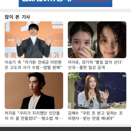
많이 본 기사
이승기 측 "차가원 전세금 미반환
아이유, 장기하 '별일 없이 산다'
은 고도의 사기 수법…엄벌 원해"
선곡…쿨한 일상 공개
허지웅 "우리가 지지했던 인간들
김혜수 "우린 돈 받고 일하는 프
이 이 꼴 만들었다"…형소법 개정
리랜서…받는 만큼 해내야"
에 격한 반응