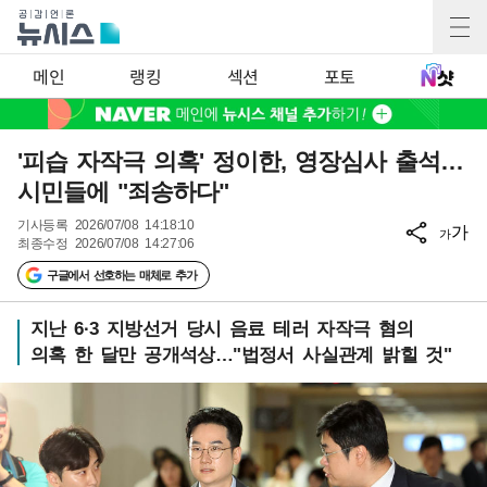
메인
랭킹
섹션
포토
'피습 자작극 의혹' 정이한, 영장심사 출석…
시민들에 "죄송하다"
기사등록
2026/07/08 14:18:10
가
가
최종수정
2026/07/08 14:27:06
구글에서 선호하는 매체로 추가
지난 6·3 지방선거 당시 음료 테러 자작극 혐의
의혹 한 달만 공개석상…"법정서 사실관계 밝힐 것"