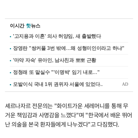
이시간
핫
뉴스
'고지용과 이혼' 의사 허양임, 새 출발했다
장영란 "쌍커풀 3번 밖에…왜 성형미인이라고 하냐"
'마약 자숙' 유아인, 남사친과 뽀뽀 근황
정청래 또 말실수 "'이명박' 임기 내로…"
셰르나자르 전문의는 "화이트가운 세레머니를 통해 무
거운 책임감과 사명감을 느꼈다"며 "한국에서 배운 뛰어
난 의술을 본국 환자들에게 나누겠다"고 다짐했다.