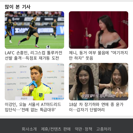
많이 본 기사
LAFC 손흥민, 리그스컵 톨루카전
제니, 동거 여부 물음에 "여기까지
선발 출격…득점포 재가동 도전
만 하자" 웃음
이강인, 오늘 서울서 AT마드리드
18살 차 장기하와 연애 중 윤가
입단식…'전례 없는 특급대우'
이…갑자기 단발머리
회사소개
제휴/컨텐츠 판매
약관·정책
고충처리