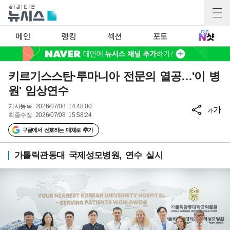
메인
랭킹
섹션
포토
키르기스스탄·루마니아 전문의 열공…'이 병
원' 임상연수
기사등록
2026/07/08 14:48:00
가
가
최종수정
2026/07/08 15:58:24
구글에서 선호하는 매체로 추가
가톨릭관동대 국제성모병원, 연수 실시