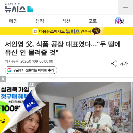
메인
랭킹
섹션
포토
서인영 父, 식품 공장 대표였다…"두 딸에
유산 안 물려줄 것"
기사등록
2026/07/09 00:00:00
가
가
구글에서 선호하는 매체로 추가
X