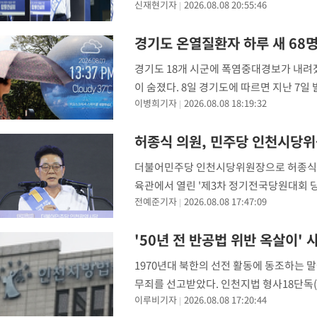
신재현기자
2026.08.08 20:55:46
의 누적 득표율도 김 후보(45.42%)가 
경기도 온열질환자 하루 새 68
경기도 18개 시군에 폭염중대경보가 내려졌
이 숨졌다. 8일 경기도에 따르면 지난 7일
이병희기자
2026.08.08 18:19:32
온열질환자는 766명에 달한다. 추정 사망자
허종식 의원, 민주당 인천시당
더불어민주당 인천시당위원장으로 허종식(인
육관에서 열린 '제3차 정기전국당원대회 
전예준기자
2026.08.08 17:47:09
원이 시당위원장으로 당선됐다고 밝혔다. 
총 득표수
'50년 전 반공법 위반 옥살이' 
1970년대 북한의 선전 활동에 동조하는 말
무죄를 선고받았다. 인천지법 형사18단독(
이루비기자
2026.08.08 17:20:44
죄를 선고했다고 8일 밝혔다. 1938년생인