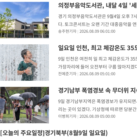
의정부음악도서관, 내달 4일 '세
-22574초 전 >
[속보]코스닥, 55.66포인트(6.97%) 오른 854.47 마감
-19281초 전 >
대포통장 107개로 불법도박 수익 5062억 세탁…19명 검거
경기 의정부음악도서관은 9월4일 오후 7시
다. 토크콘서트는 오랜 기간 대중음악을 
-17758초 전 >
[속보]이 대통령 "2028년 중순까지 광주 군공항 기능 다른 군
송주현기자
2026.08.09 06:01:00
으로 임시 배치해 산단 조기 착공"
로덕션 대표가 K팝을 주제로 이야기를 나누
-14908초 전 >
포항스틸야드 관중석 천장 석재 낙하…K리그 전구장 긴급 점검
오는
-3556초 전 >
[속보]'전장연 시위' 1호선 용산역 상행선 무정차 통과 종료
일요일 인천, 최고 체감온도 35
-2034초 전 >
[속보]코스닥 지수 5%대 급등에 '매수 사이드카' 발동
9일 인천은 여전히 일 최고 체감온도가 3
11분 전 >
[속보]원·달러 환율, 오전 9시 1410.3원
가장자리에 들어 오전부터 구름 많아지겠다.
15분 전 >
[속보]코스닥, 8.85포인트(1.11%) 오른 807.66 개장
전예준기자
2026.08.09 05:01:00
를 보이겠다"며 "당분간 일최고체감온도가
15분 전 >
[속보]코스피, 47.56포인트(0.76%) 오른 6306.33 개장
41분 전 >
[속보]지하철 1호선 상행선 용산역 무정차 통과…"집회·시위"
경기남부 폭염경보 속 무더위 지
1시간 전 >
'낮 최고 34도' 전국 더위 지속…강원·경상권 오전 비
9일 경기남부지역은 폭염경보가 유지되면서
1시간 전 >
파키스탄 보안군, 대 테러작전으로 남서부의 무장세력 소탕전..15명
해
리는 곳이 있겠다. 기상청에 따르면 당분간 기
이병희기자
2026.08.09 05:00:00
다. 아침 최저기온은 수원 25도 등 24~26
[오늘의 주요일정]경기북부(8월9일 일요일)