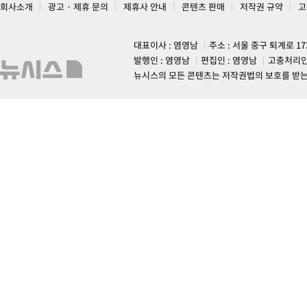
회사소개
광고 · 제휴 문의
제휴사 안내
콘텐츠 판매
저작권 규약
고
대표이사 : 염영남
주소 : 서울 중구 퇴계로 1
발행인 : 염영남
편집인 : 염영남
고충처리인
뉴시스의 모든 콘텐츠는 저작권법의 보호를 받는 바, 무