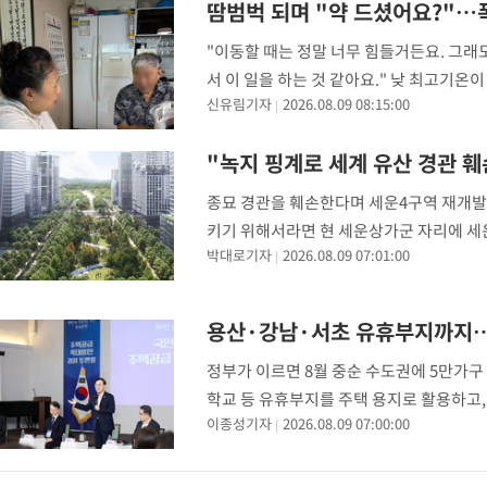
땀범벅 되며 "약 드셨어요?"…
-3556초 전 >
[속보]'전장연 시위' 1호선 용산역 상행선 무정차 통과 종료
"이동할 때는 정말 너무 힘들거든요. 그래
-2034초 전 >
[속보]코스닥 지수 5%대 급등에 '매수 사이드카' 발동
서 이 일을 하는 것 같아요." 낮 최고기온
11분 전 >
[속보]원·달러 환율, 오전 9시 1410.3원
신유림기자
2026.08.09 08:15:00
활센터 소속 7년 차 생활지원사 유모(52)
15분 전 >
[속보]코스닥, 8.85포인트(1.11%) 오른 807.66 개장
15분 전 >
[속보]코스피, 47.56포인트(0.76%) 오른 6306.33 개장
"녹지 핑계로 세계 유산 경관 
41분 전 >
[속보]지하철 1호선 상행선 용산역 무정차 통과…"집회·시위"
종묘 경관을 훼손한다며 세운4구역 재개발에
1시간 전 >
'낮 최고 34도' 전국 더위 지속…강원·경상권 오전 비
키기 위해서라면 현 세운상가군 자리에 세
1시간 전 >
파키스탄 보안군, 대 테러작전으로 남서부의 무장세력 소탕전..15명
박대로기자
2026.08.09 07:01:00
시의회에 따르면 우리문화숨결과 국가유산
해
-31524초 전 >
[속보]강훈식 "충청권 246조·영남권 107조 투자 프로젝트 올
'세운4구역 개발
수"
-31171초 전 >
[속보]강훈식 "반도체 함께 성장 프로젝트 10년간 1조원 규모 
진…상생무역금융 5조 공급"
용산·강남·서초 유휴부지까지…세
-30723초 전 >
[속보]강훈식 "연내 메가특구특별법 제정 추진…인허가·환경
평가 단축"
-29091초 전 >
[속보]경찰, '내부 비리' 자진신고자 징계 감면…포상금 1억으
정부가 이르면 8월 중순 수도권에 5만가구
대
-28335초 전 >
누그러진 극한 폭염…'낮 최고 34도' 무더위는 이어져[내일날씨
학교 등 유휴부지를 주택 용지로 활용하고
-24926초 전 >
제주 골프장서 멧돼지 출현 결국 사살…'이용객 대피'
이종성기자
2026.08.09 07:00:00
안이 핵심 축으로 거론된다. 이미 확보된 
-22744초 전 >
[속보]원·달러 환율, 2.3원 오른 1418.4원 마감
높이고,
-22588초 전 >
[속보]코스피, 40.89포인트(0.65%) 오른 6299.66 마감