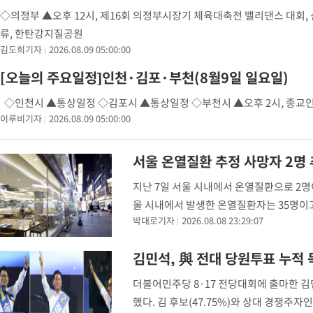
◇의정부 ▲오후 12시, 제16회 의정부시장기 체육대축전 밸리댄스 대회,
류, 한탄강지질공원
김도희기자
2026.08.09 05:00:00
[오늘의 주요일정]인천·김포·부천(8월9일 일요일)
◇인천시 ▲통상일정 ◇김포시 ▲통상일정 ◇부천시 ▲오후 2시, 종교인
이루비기자
2026.08.09 05:00:00
서울 온열질환 추정 사망자 2명
지난 7일 서울 시내에서 온열질환으로 2명
울 시내에서 발생한 온열질환자는 35명이고 
박대로기자
2026.08.08 23:29:07
명으로 늘었고 누적 사망자는 4명이 됐다.
더불어민주당 8·17 전당대회에 출마한 
했다. 김 후보(47.75%)와 상대 경쟁주자