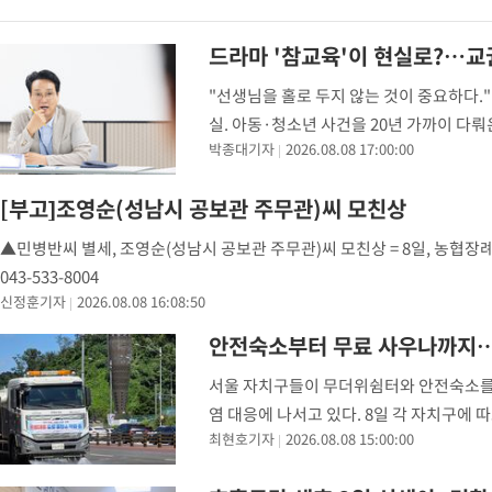
드라마 '참교육'이 현실로?…
"선생님을 홀로 두지 않는 것이 중요하다."
실. 아동·청소년 사건을 20년 가까이 다
박종대기자
2026.08.08 17:00:00
호전담관 면접에서 이렇게 말했다. 그는 
[부고]조영순(성남시 공보관 주무관)씨 모친상
▲민병반씨 별세, 조영순(성남시 공보관 주무관)씨 모친상 = 8일, 농협장례
043-533-8004
신정훈기자
2026.08.08 16:08:50
안전숙소부터 무료 사우나까지…
서울 자치구들이 무더위쉼터와 안전숙소를 늘
염 대응에 나서고 있다. 8일 각 자치구에 
최현호기자
2026.08.08 15:00:00
곳에서 무더위쉼터를 운영한다. 구청사 쉼터