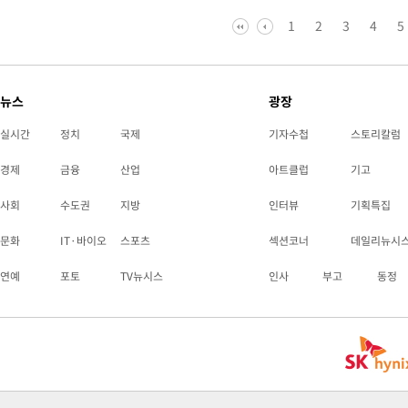
1
2
3
4
5
뉴스
광장
실시간
정치
국제
기자수첩
스토리칼럼
경제
금융
산업
아트클럽
기고
사회
수도권
지방
인터뷰
기획특집
문화
IT·바이오
스포츠
섹션코너
데일리뉴시
연예
포토
TV뉴시스
인사
부고
동정