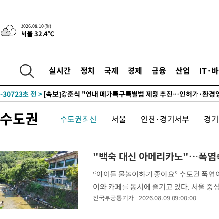
2026.08.10 (월)
서울 32.4℃
1시간 전 >
파키스탄 보안군, 대 테러작전으로 남서부의 무장세력 소탕전..15명
해
-31524초 전 >
[속보]강훈식 "충청권 246조·영남권 107조 투자 프로젝트 올
실시간
정치
국제
경제
금융
산업
IT·
수"
-31171초 전 >
[속보]강훈식 "반도체 함께 성장 프로젝트 10년간 1조원 규모 
진…상생무역금융 5조 공급"
-30723초 전 >
[속보]강훈식 "연내 메가특구특별법 제정 추진…인허가·환경
평가 단축"
-29091초 전 >
[속보]경찰, '내부 비리' 자진신고자 징계 감면…포상금 1억으
수도권
수도권최신
서울
인천·경기서부
경기
대
-28335초 전 >
누그러진 극한 폭염…'낮 최고 34도' 무더위는 이어져[내일날씨
-24926초 전 >
제주 골프장서 멧돼지 출현 결국 사살…'이용객 대피'
-22744초 전 >
[속보]원·달러 환율, 2.3원 오른 1418.4원 마감
"백숙 대신 아메리카노"…폭염속 
-22588초 전 >
[속보]코스피, 40.89포인트(0.65%) 오른 6299.66 마감
“아이들 물놀이하기 좋아요” 수도권 폭염
-22574초 전 >
[속보]코스닥, 55.66포인트(6.97%) 오른 854.47 마감
이와 카페를 동시에 즐기고 있다. 서울 중심
-19281초 전 >
대포통장 107개로 불법도박 수익 5062억 세탁…19명 검거
전국부공통기자
2026.08.09 09:00:00
의 한 카페를 찾았다. 피서를 즐기는 시민이 
-17758초 전 >
[속보]이 대통령 "2028년 중순까지 광주 군공항 기능 다른 군
으로 임시 배치해 산단 조기 착공"
-14908초 전 >
포항스틸야드 관중석 천장 석재 낙하…K리그 전구장 긴급 점검