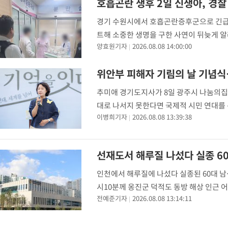
호흡곤란 생후 2일 신생아, 경
경기 수원시에서 호흡곤란증후군으로 긴급 
트해 소중한 생명을 구한 사연이 뒤늦게 알
양효원기자
2026.08.08 14:00:00
병원 내 인큐베이터에 있는 생후 2일 신
요청이 11
위안부 피해자 기림의 날 기념식
추미애 경기도지사가 8일 광주시 나눔의집에
대로 나서지 못한다면 국제적 시민 연대를 
이병희기자
2026.08.08 13:39:38
들 때 가장 먼저 피해를 당할 수밖에 없는
선재도서 해루질 나섰다 실종 60
인천에서 해루질에 나섰다 실종된 60대 남
시10분께 옹진군 덕적도 동방 해상 인근
전예준기자
2026.08.08 13:14:11
해경은 경비함정을 현장에 급파해 변사자를 