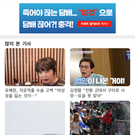
많이 본 기사
유혜정, 자궁적출 수술 고백 "여성
김정렬 "친형 군대서 구타로 사
성을 잃는 것이…"
망…유골 못 찾아"