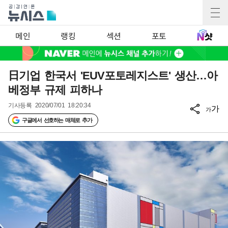
메인
랭킹
섹션
포토
日기업 한국서 'EUV포토레지스트' 생산…아
베정부 규제 피하나
기사등록
2020/07/01 18:20:34
가
가
구글에서 선호하는 매체로 추가