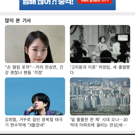
많이 본 기사
"손 떨림 포착"…카라 한승연, 건
'고지용과 이혼' 허양임, 새 출발했
강 괜찮나 팬들 '걱정'
다
김희철, 거꾸로 걸린 광복절 태극
'덜 똘똘한 한 채' 시대 오나…20
기 현수막에 "X돌았네"
억대 아파트에 쏠리는 관심[세제
개편, 그 이후②]