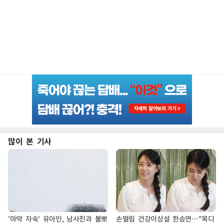
많이 본 기사
'마약 자숙' 유아인, 남사친과 볼뽀
손떨림 건강이상설 한승연…"목디