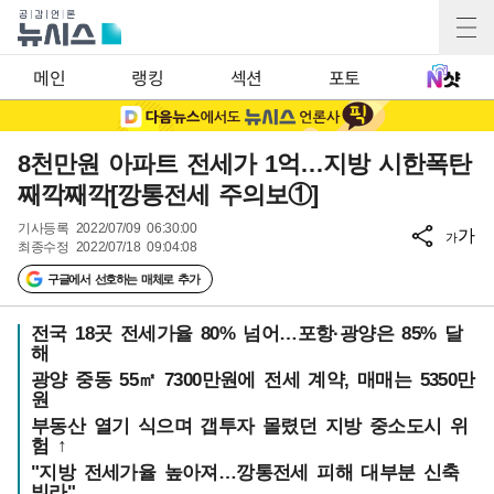
메인
랭킹
섹션
포토
8천만원 아파트 전세가 1억…지방 시한폭탄
째깍째깍[깡통전세 주의보①]
기사등록
2022/07/09 06:30:00
가
가
최종수정
2022/07/18 09:04:08
구글에서 선호하는 매체로 추가
전국 18곳 전세가율 80% 넘어…포항·광양은 85% 달
해
광양 중동 55㎡ 7300만원에 전세 계약, 매매는 5350만
원
부동산 열기 식으며 갭투자 몰렸던 지방 중소도시 위
험 ↑
"지방 전세가율 높아져…깡통전세 피해 대부분 신축
빌라"