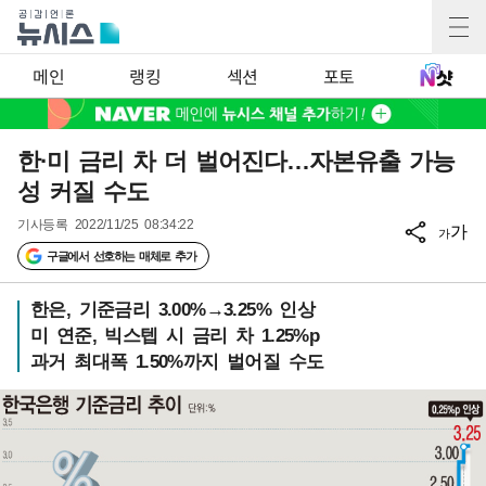
메인
랭킹
섹션
포토
한·미 금리 차 더 벌어진다…자본유출 가능
성 커질 수도
기사등록
2022/11/25 08:34:22
가
가
구글에서 선호하는 매체로 추가
한은, 기준금리 3.00%→3.25% 인상
미 연준, 빅스텝 시 금리 차 1.25%p
과거 최대폭 1.50%까지 벌어질 수도