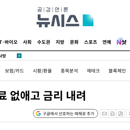
협회
 교수…이
 절차 개시
액
IT·바이오
사회
수도권
지방
문화
스포츠
연예
 사망
보험/카드
시황/환율
종목분석
재테크
블록체인
 CDC
 압수수색
위 등 9곳
 없애고 금리 내려
출발
구글에서 선호하는 매체로 추가
개장
3명은 중태