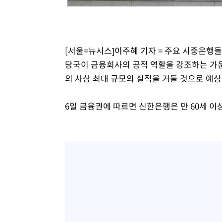
-10890초 전 >
[속보]삼성전자·SK하이닉스 동반 강보합…1%대 상승 
-10876초 전 >
[속보]코스닥, 5.95포인트(0.74%) 상승한 807.62개장
-10844초 전 >
[속보]코스피, 6300선 재탈환…1.09% 오른 6365.07 
[서울=뉴시스]이주혜 기자 = 주요 시중은행
-8009초 전 >
시리아 다마스쿠스 교외에서 미니버스 폭발.. 14명 부상, 
당국이 금융회사의 공적 역할을 강조하는 가운
-7307초 전 >
입추에도 극한더위…서울 낮 39도 '폭염중대경보'
의 사상 최대 규모의 실적을 거둘 것으로 예상
-2271초 전 >
이란, 호르무즈서 "적국 목표물들"과 대치로 남부 케슘섬
례 큰 폭발음
6일 금융권에 따르면 신한은행은 만 60세 이