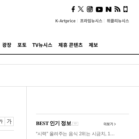
시, 스마트폰 액세서리에
NFC 더했다
K-Artprice
프라임뉴시스
위클리뉴시스
광장
포토
TV뉴시스
제휴 콘텐츠
제보