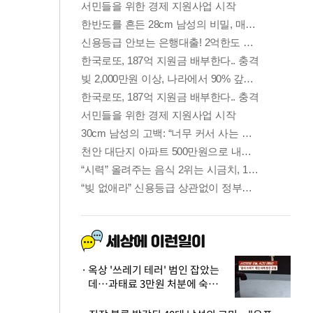
옥상 '쓰레기 테러' 범인 잡았는
데…과태료 3만원 처분에 숙박업
주 허탈