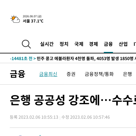
-30150초 전 >
11시간 압수수색에 성접대 파문까지…'쑥대밭' 된 축구
-29172초 전 >
[속보]규제합리화위원회 부위원장에 김태유 서울대 공대
2026.08.07 (금)
서울 37.1℃
병태 후임
-25530초 전 >
[속보]국힘 윤리위, '돌려차기 발언' 진종오·서범수 징계
-20855초 전 >
[속보] 7월 중국 수출 23.9%↑ 수입 27.5%↑…무역총
25.3%↑
-18015초 전 >
[속보]'채상병 순직 책임' 임성근, 항소심도 징역 3년
실시간
정치
국제
경제
금융
산업
-17881초 전 >
[속보]종합특검, '관저이전 봐주기 감사' 유병호 구속기소
-14481초 전 >
민주 콩고 에볼라환자 4천명 돌파, 4053명 발생 1850명
-13731초 전 >
[속보]'300억원대 사기 혐의' 차가원 대표 구속 송치
금융
금융최신
증권
금융정책/통화
은행
-12925초 전 >
"미 전국적 살모네라 식중독 원인은 멕시코산 할라피뇨"--
-11438초 전 >
[속보]경찰·노동부, HL만도 평택사업장 끼임 사망 관련
-11319초 전 >
[속보]합수본, '투표율 허위 입력' 중앙·서울·경기도 선관
은행 공공성 강조에…수수료
압수수색
-11074초 전 >
[속보]원·달러 환율, 오전 9시 1423.8원
-10870초 전 >
[속보]삼성전자·SK하이닉스 동반 강보합…1%대 상승 
등록 2023.02.06 10:55:13
수정 2023.02.06 10:57:46
-10856초 전 >
[속보]코스닥, 5.95포인트(0.74%) 상승한 807.62개장
-10824초 전 >
[속보]코스피, 6300선 재탈환…1.09% 오른 6365.07 
-7989초 전 >
시리아 다마스쿠스 교외에서 미니버스 폭발.. 14명 부상, 