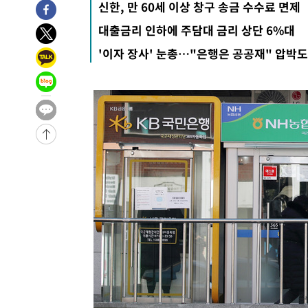
신한, 만 60세 이상 창구 송금 수수료 면제
-7287초 전 >
입추에도 극한더위…서울 낮 39도 '폭염중대경보'
대출금리 인하에 주담대 금리 상단 6%대
-2251초 전 >
이란, 호르무즈서 "적국 목표물들"과 대치로 남부 케슘섬
'이자 장사' 눈총…"은행은 공공재" 압박도
례 큰 폭발음
-31326초 전 >
[속보]종합특검, '계엄 수용공간 확보' 신용해 前교정본
-30199초 전 >
외신들도 주목한 韓축구 파문…"국민적 공분에 수사 재개
-30170초 전 >
11시간 압수수색에 성접대 파문까지…'쑥대밭' 된 축구
-29192초 전 >
[속보]규제합리화위원회 부위원장에 김태유 서울대 공대
병태 후임
-25550초 전 >
[속보]국힘 윤리위, '돌려차기 발언' 진종오·서범수 징계
-20875초 전 >
[속보] 7월 중국 수출 23.9%↑ 수입 27.5%↑…무역총
25.3%↑
-18035초 전 >
[속보]'채상병 순직 책임' 임성근, 항소심도 징역 3년
-17901초 전 >
[속보]종합특검, '관저이전 봐주기 감사' 유병호 구속기소
-14501초 전 >
민주 콩고 에볼라환자 4천명 돌파, 4053명 발생 1850명
-13751초 전 >
[속보]'300억원대 사기 혐의' 차가원 대표 구속 송치
-12945초 전 >
"미 전국적 살모네라 식중독 원인은 멕시코산 할라피뇨"--
-11458초 전 >
[속보]경찰·노동부, HL만도 평택사업장 끼임 사망 관련
-11339초 전 >
[속보]합수본, '투표율 허위 입력' 중앙·서울·경기도 선관
압수수색
-11094초 전 >
[속보]원·달러 환율, 오전 9시 1423.8원