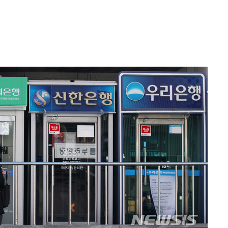
에서 두차
부장 기소
"
협회
 교수…이
 절차 개시
액
 사망
 CDC
 압수수색
위 등 9곳