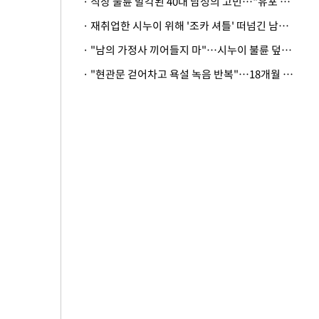
· 직장 불륜 발각된 40대 남성의 고민…"유포 동료 명예훼손·협박죄 고소 가능할까"
· 재취업한 시누이 위해 '조카 셔틀' 떠넘긴 남편…아내 "난 못한다"
· "남의 가정사 끼어들지 마"…시누이 불륜 덮으려는 남편에 억울한 아내
· "현관문 걷어차고 욕설 녹음 반복"…18개월 아기 키우는 집 뒤흔든 '앞집의 비극'