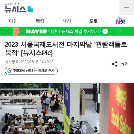
메인
랭킹
섹션
포토
2023 서울국제도서전 마지막날 '관람객들로
북적' [뉴시스Pic]
기사등록
2023/06/18 14:40:33
가
가
구글에서 선호하는 매체로 추가