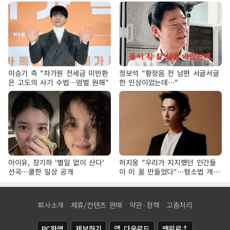
이승기 측 "차가원 전세금 미반환
정보석 "황정음 전 남편 서글서글
은 고도의 사기 수법…엄벌 원해"
한 인상이었는데…"
아이유, 장기하 '별일 없이 산다'
허지웅 "우리가 지지했던 인간들
선곡…쿨한 일상 공개
이 이 꼴 만들었다"…형소법 개정
에 격한 반응
회사소개
제휴/컨텐츠 판매
약관·정책
고충처리
PC화면
제보하기
앱 다운로드
맨위로↑