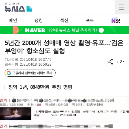
메인
랭킹
섹션
포토
5년간 2000개 성매매 영상 촬영·유포…'검은
부엉이' 항소심도 실형
기사등록
2025/04/18 16:37:40
가
가
최종수정
2025/04/18 16:50:22
구글에서 선호하는 매체로 추가
징역 1년, 8848만원 추징 명령