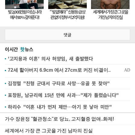
댓글
이시간
핫
뉴스
'고지용과 이혼' 의사 허양임, 새 출발했다
김정렬 "친형 군대서 구타로 사망…유골 못 찾아"
표창원, 남규리에 15년 만에 사과…"제가 틀렸습니다"
하리수 "이혼 내가 먼저 제안…아기 못 낳아 미안"