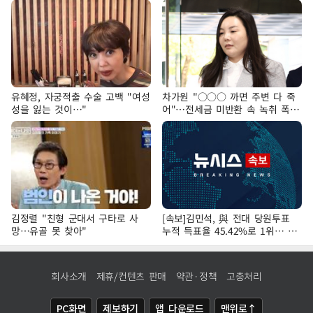
유혜정, 자궁적출 수술 고백 "여성
차가원 "○○○ 까면 주변 다 죽
성을 잃는 것이…"
어"…전세금 미반환 속 녹취 폭로
파장
김정렬 "친형 군대서 구타로 사
[속보]김민석, 與 전대 당원투표
망…유골 못 찾아"
누적 득표율 45.42%로 1위… 정
청래 44.56%
회사소개
제휴/컨텐츠 판매
약관·정책
고충처리
PC화면
제보하기
앱 다운로드
맨위로↑