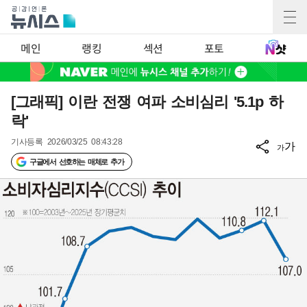
메인
랭킹
섹션
포토
[그래픽] 이란 전쟁 여파 소비심리 '5.1p 하
락'
기사등록
2026/03/25 08:43:28
가
가
구글에서 선호하는 매체로 추가