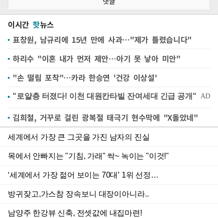
댓글
이시간
핫
뉴스
표창원, 남규리에 15년 만에 사과…"제가 틀렸습니다"
하리수 "이혼 내가 먼저 제안…아기 못 낳아 미안"
"손 떨림 포착"…카라 한승연 '건강 이상설'
김희철, 거꾸로 걸린 광복절 태극기 현수막에 "X돌았네"