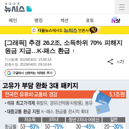
메인
랭킹
섹션
포토
[그래픽] 추경 26.2조, 소득하위 70% 피해지
원금 지급…K-패스 환급 ↑
기사등록
2026/03/31 15:46:18
가
가
최종수정
2026/04/01 09:18:44
구글에서 선호하는 매체로 추가