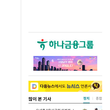
많이 본 기사
정치
종합