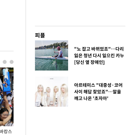
피플
"노 잡고 바뀌었죠"…다리
잃은 청년 다시 일으킨 카누
[당신 옆 장애인]
아르테미스 "대중성·코어
사이 해답 찾았죠"…알을
깨고 나온 '초자아'
 바캉스
용산어린이정원 앞 즐비한 근조화환, 왜?
이번주 국회에는 