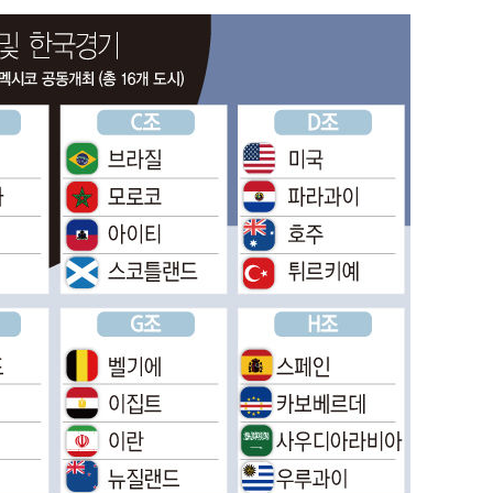
내일날씨]
 원해 아
보
견
계속[다음
겠다"
겨드려 죄