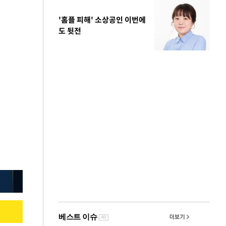
'홈플 피해' 소상공인 이번에
도 뒷전