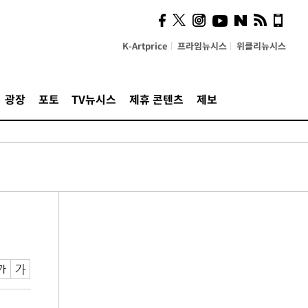
K-Artprice
프라임뉴시스
위클리뉴시스
광장
포토
TV뉴시스
제휴 콘텐츠
제보