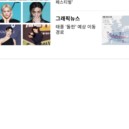
페스티벌'
그래픽뉴스
태풍 '돌핀' 예상 이동
경로