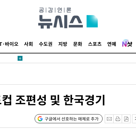
내일날씨]
 원해 아
IT·바이오
사회
수도권
지방
문화
스포츠
연예
보
견
월드컵 조편성 및 한국경기
계속[다음
겠다"
구글에서 선호하는 매체로 추가
겨드려 죄