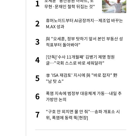
오세훈 "용산공원 아파트, 노
1
1
주일
무현·문재인 철학 뒤집는 것"
 노무현·문재인 철
휴머노이드부터 AI공장까지…제조업 바꾸는
2
2
M.AX 성과
승환·니퍼트가 콕
與 "오세훈, 정부 탓하기 앞서 본인 부동산 성
3
3
적표부터 돌아봐야"
0개 구단, 훈련·휴
[단독]'수사 11개월째' 김병기 제명 청원
4
4
 안전 최우선"
글…"국회 스스로 바로 세워달라"
까지…제조업 바꾸는
李 'ISA 재검토' 지시에 與 "바로 잡자" 野
5
5
"남 탓 쇼"
초췌한 근황…충주시
폭염 지속에 범정부 대응체계 가동…내일 추
6
6
가방안 논의
오나…20억대 아파트
"구호 안 외치면 물 안 줘"…송파 개표소 시
7
7
 그 이후②]
위, 폭염에 동력 뚝[현장]