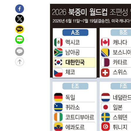
4시간 전 >
[속보]뉴욕증시 상승 마감…S&P 0.6% 나스닥 1.3%↑
-27745초 전 >
낮 최고 35도 '무더위'…동해안 시간당 30㎜ '강한 비'[
-27015초 전 >
[속보]이강인 "감독님이 원하는 마음 느꼈고, 많은 트로피
틀레티코 이적"
-26797초 전 >
수도권 40도 육박 '펄펄'…동해안 일부 지역엔 호의주의
-25766초 전 >
온열질환 사망자 3명 늘어…누적 환자 3000명 돌파
-19711초 전 >
강릉에 시간당 81.4㎜ 물폭탄…도로 잠기고 담벼락 붕괴
-15818초 전 >
백운산서 80년근 천종산삼 9뿌리 발견…감정가 1.3억원
-13528초 전 >
선재도서 해루질 나섰다 실종 60대, 닷새 만에 숨진 채 발
-11062초 전 >
남자 농구, 나고야 아시안게임서 '홈팀' 일본과 한일전
-10438초 전 >
여수 오동도 해상서 모터보트 전복…1명 사망·1명 실종
-6665초 전 >
극한폭염 한풀 꺾이지만…'낮 최고 35도' 무더위, 열대야 
주 날씨]
-3683초 전 >
축구협회 "압수수색·성접대 논란 사과…쇄신의 기회로 삼
-2200초 전 >
[속보]'압수수색·성접대 논란' 축구협회 "실망과 걱정 안
송"
2시간 전 >
'최고 37도' 폭염 지속…강원동해안 최대 150㎜ 비
4시간 전 >
[속보]뉴욕증시 상승 마감…S&P 0.6% 나스닥 1.3%↑