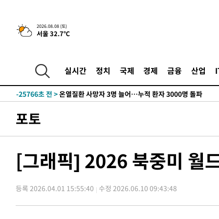
2026.08.08 (토)
서울 32.7℃
4시간 전 >
[속보]뉴욕증시 상승 마감…S&P 0.6% 나스닥 1.3%↑
-27745초 전 >
낮 최고 35도 '무더위'…동해안 시간당 30㎜ '강한 비'[
-27015초 전 >
[속보]이강인 "감독님이 원하는 마음 느꼈고, 많은 트로피
실시간
정치
국제
경제
금융
산업
틀레티코 이적"
-26797초 전 >
수도권 40도 육박 '펄펄'…동해안 일부 지역엔 호의주의
-25766초 전 >
온열질환 사망자 3명 늘어…누적 환자 3000명 돌파
-19711초 전 >
강릉에 시간당 81.4㎜ 물폭탄…도로 잠기고 담벼락 붕괴
포토
-15818초 전 >
백운산서 80년근 천종산삼 9뿌리 발견…감정가 1.3억원
-13528초 전 >
선재도서 해루질 나섰다 실종 60대, 닷새 만에 숨진 채 발
-11062초 전 >
남자 농구, 나고야 아시안게임서 '홈팀' 일본과 한일전
[그래픽] 2026 북중미 
-10438초 전 >
여수 오동도 해상서 모터보트 전복…1명 사망·1명 실종
-6665초 전 >
극한폭염 한풀 꺾이지만…'낮 최고 35도' 무더위, 열대야 
주 날씨]
등록 2026.04.01 15:55:40
수정 2026.06.10 09:43:48
-3683초 전 >
축구협회 "압수수색·성접대 논란 사과…쇄신의 기회로 삼
-2200초 전 >
[속보]'압수수색·성접대 논란' 축구협회 "실망과 걱정 안
송"
2시간 전 >
'최고 37도' 폭염 지속…강원동해안 최대 150㎜ 비