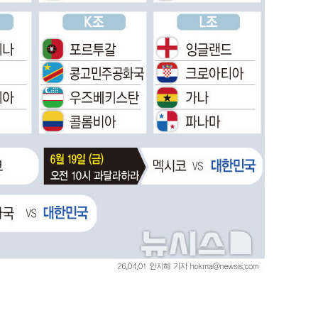
"창 3개 띄워도 답답함 없
1
네"…'폴드8 울트라', 일
써보니
오세훈 "용산공원 아파트,
2
학 뒤집는 것"
김도영·곽빈·안현민…오
3
집은 차기 메이저리거
'폭염 휴식기' 프로야구 1
4
식 병행…"야외 훈련 해도
휴머노이드부터 AI공장
5
M.AX 성과
'리센느 논란' 김선태, 
6
장 "다시 돌아올 생각?"
'덜 똘똘한 한 채' 시대 
7
에 쏠리는 관심[세제 개편,