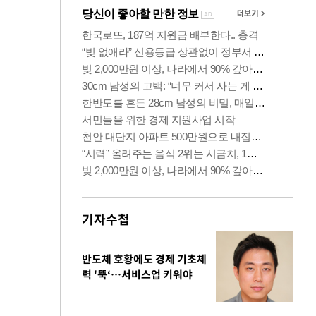
기자수첩
반도체 호황에도 경제 기초체
력 '뚝‘…서비스업 키워야