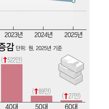
"여군 지원 막힌 UDT 훈련
1
접 해봤습니다"…707 출
女유튜버 '완벽 소화'
개장
전현무 "전 연인 집착에 
2
3명은 중
"서장훈, 28억에 산 서초 
3
에서 두차
로"
0일 후 발
"신약 찾자"…정부 과제로
4
바이오
"46세 맞아?" 바다를 '핫
5
닝…유산소 운동 효과 '톡
"한강수영장, 문신 노출 이
6
"출입 막는 건 명백한 차별
한화큐셀·OCI, 美 수입
7
격제 도입에…"공정 경쟁
영"