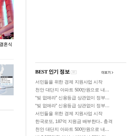
 결혼식
폭염으로 멈춘 프로야구… 발걸음 돌리는 팬들
이 대통령, '청
총력 대응'