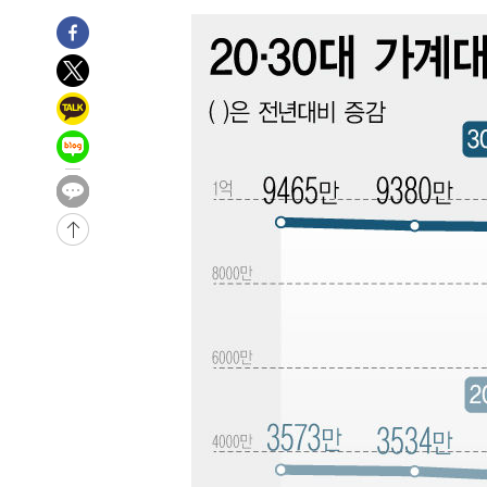
태
-13315초 전 >
입추에도 극한더위…서울 낮 39도 '폭염중대경보'
-8279초 전 >
이란, 호르무즈서 "적국 목표물들"과 대치로 남부 케슘섬
례 큰 폭발음
-6994초 전 >
[속보]美, 폴리실리콘 수입 규제…파생제품 15% 관세, 12
효
-5145초 전 >
[속보]트럼프, 美 원정출산 금지 행정명령 서명
-2845초 전 >
[속보] 뉴욕증시, 일제 하락 마감…나스닥 0.06%↓
-31558초 전 >
[속보]국힘 윤리위, '돌려차기 발언' 진종오·서범수 징계
-26883초 전 >
[속보] 7월 중국 수출 23.9%↑ 수입 27.5%↑…무역총
25.3%↑
-24043초 전 >
[속보]'채상병 순직 책임' 임성근, 항소심도 징역 3년
-23909초 전 >
[속보]종합특검, '관저이전 봐주기 감사' 유병호 구속기소
-20509초 전 >
민주 콩고 에볼라환자 4천명 돌파, 4053명 발생 1850명
-19759초 전 >
[속보]'300억원대 사기 혐의' 차가원 대표 구속 송치
-18953초 전 >
"미 전국적 살모네라 식중독 원인은 멕시코산 할라피뇨"--
-17466초 전 >
[속보]경찰·노동부, HL만도 평택사업장 끼임 사망 관련
-17347초 전 >
[속보]합수본, '투표율 허위 입력' 중앙·서울·경기도 선관
압수수색
-17102초 전 >
[속보]원·달러 환율, 오전 9시 1423.8원
-16898초 전 >
[속보]삼성전자·SK하이닉스 동반 강보합…1%대 상승 