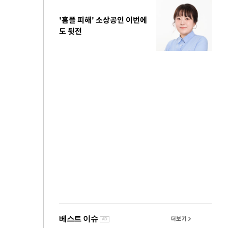
'홈플 피해' 소상공인 이번에
도 뒷전