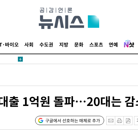
 절차 개시
액
IT·바이오
사회
수도권
지방
문화
스포츠
연예
 사망
 CDC
 압수수색
위 등 9곳
계 대출 1억원 돌파…20대는 감
출발
구글에서 선호하는 매체로 추가
개장
3명은 중