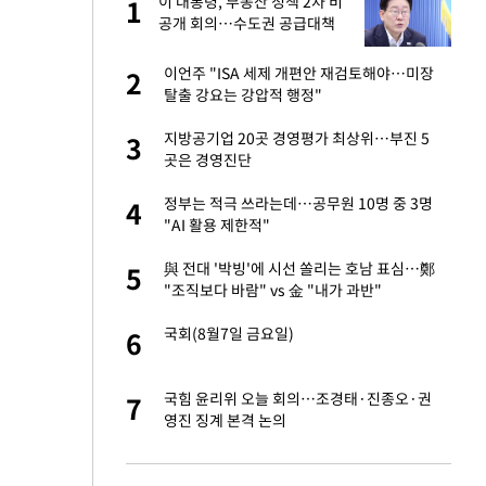
 직
이 대통령, 부동산 정책 2차 비
1
1
신
공개 회의…수도권 공급대책
집중 점검
친구들과 연락 끊어"
이언주 "ISA 세제 개편안 재검토해야…미장
2
2
탈출 강요는 강압적 행정"
건물 450억에 매물
지방공기업 20곳 경영평가 최상위…부진 5
3
3
곳은 경영진단
 속도내는 K-제약
정부는 적극 쓰라는데…공무원 10명 중 3명
4
4
"AI 활용 제한적"
걸 몸매'로 만든 러
與 전대 '박빙'에 시선 쏠리는 호남 표심…鄭
5
5
톡'
"조직보다 바람" vs 金 "내가 과반"
용객 제한을" vs
국회(8월7일 금요일)
6
6
"
 폴리실리콘 최저가
국힘 윤리위 오늘 회의…조경태·진종오·권
7
7
·수익성 개선 환
영진 징계 본격 논의