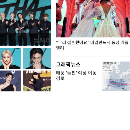
국엔 찜통 더위
"우리 결혼했어요" 네덜란드서 동성 커플
열려
그래픽뉴스
태풍 '돌핀' 예상 이동
경로