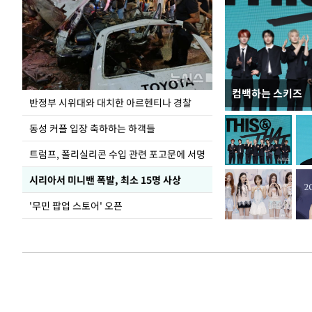
컴백하는 스키즈
입추 코앞인데 전
반정부 시위대와 대치한 아르헨티나 경찰
동성 커플 입장 축하하는 하객들
트럼프, 폴리실리콘 수입 관련 포고문에 서명
시리아서 미니밴 폭발, 최소 15명 사상
'무민 팝업 스토어' 오픈