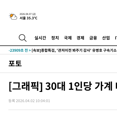
-2845초 전 >
[속보] 뉴욕증시, 일제 하락 마감…나스닥 0.06%↓
2026.08.07 (금)
서울 35.3℃
-31558초 전 >
[속보]국힘 윤리위, '돌려차기 발언' 진종오·서범수 징계
-26883초 전 >
[속보] 7월 중국 수출 23.9%↑ 수입 27.5%↑…무역총
25.3%↑
-24043초 전 >
[속보]'채상병 순직 책임' 임성근, 항소심도 징역 3년
실시간
정치
국제
경제
금융
산업
-23909초 전 >
[속보]종합특검, '관저이전 봐주기 감사' 유병호 구속기소
-20509초 전 >
민주 콩고 에볼라환자 4천명 돌파, 4053명 발생 1850명
-19759초 전 >
[속보]'300억원대 사기 혐의' 차가원 대표 구속 송치
포토
-18953초 전 >
"미 전국적 살모네라 식중독 원인은 멕시코산 할라피뇨"--
-17466초 전 >
[속보]경찰·노동부, HL만도 평택사업장 끼임 사망 관련
-17347초 전 >
[속보]합수본, '투표율 허위 입력' 중앙·서울·경기도 선관
[그래픽] 30대 1인당 가
압수수색
-17102초 전 >
[속보]원·달러 환율, 오전 9시 1423.8원
-16898초 전 >
[속보]삼성전자·SK하이닉스 동반 강보합…1%대 상승 
등록 2026.04.02 10:04:01
-16884초 전 >
[속보]코스닥, 5.95포인트(0.74%) 상승한 807.62개장
-16852초 전 >
[속보]코스피, 6300선 재탈환…1.09% 오른 6365.07 
-14017초 전 >
시리아 다마스쿠스 교외에서 미니버스 폭발.. 14명 부상, 