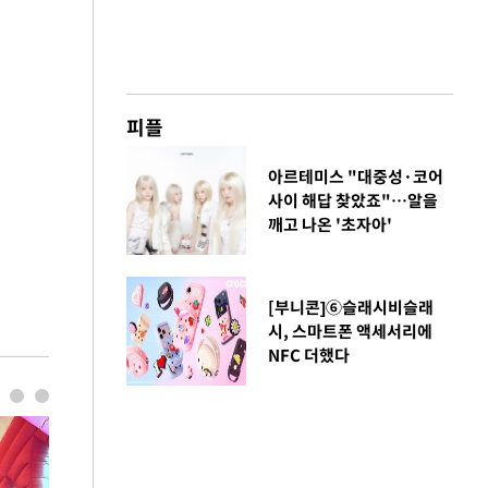
피플
아르테미스 "대중성·코어
사이 해답 찾았죠"…알을
깨고 나온 '초자아'
[부니콘]⑥슬래시비슬래
시, 스마트폰 액세서리에
NFC 더했다