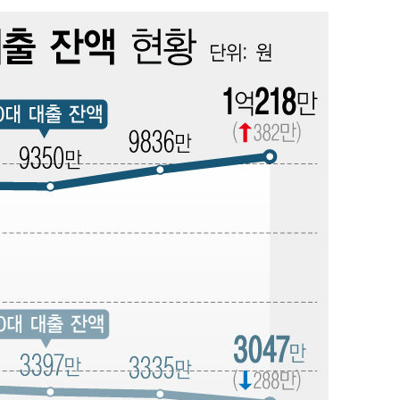
에서 두차
0일 후 발
 절차 개시
액
 사망
 CDC
 압수수색
위 등 9곳
출발