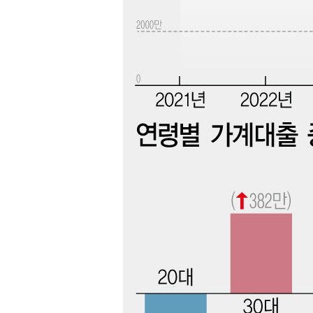
-16884초 전 >
[속보]코스닥, 5.95포인트(0.74%) 상승한 807.62개장
-16852초 전 >
[속보]코스피, 6300선 재탈환…1.09% 오른 6365.07 
-14017초 전 >
시리아 다마스쿠스 교외에서 미니버스 폭발.. 14명 부상, 
태
-13315초 전 >
입추에도 극한더위…서울 낮 39도 '폭염중대경보'
-8279초 전 >
이란, 호르무즈서 "적국 목표물들"과 대치로 남부 케슘섬
례 큰 폭발음
-6994초 전 >
[속보]美, 폴리실리콘 수입 규제…파생제품 15% 관세, 12
효
-5145초 전 >
[속보]트럼프, 美 원정출산 금지 행정명령 서명
-2845초 전 >
[속보] 뉴욕증시, 일제 하락 마감…나스닥 0.06%↓