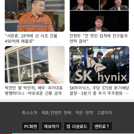
"서장훈, 28억에 산 서초 건물
전현무 "전 연인 집착에 친구들과
450억에 매물로"
연락 끊어"
박찬민 딸 박민하, 배우·국가대표
SK하이닉스, 주당 375원 분기배당
병행하더니…여유로운 근황 공개
결정…3분기 중 추가 주주환원 발
표
회사소개
제휴/컨텐츠 판매
약관·정책
고충처리
PC화면
제보하기
앱 다운로드
맨위로↑