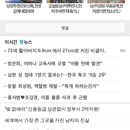
댓글
이시간
핫
뉴스
방은희, 어머니 고독사에 오열 "이틀 만에 발견"
심판 성 접대 7경기 결과는?…한국 축구 '5승 2무'
응팔 최성원, 백혈병 재발…"죽게 하려는건가"
홍서범♥조갑경, 아들 불륜 사과 후 근황