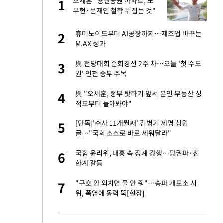
에
오세훈 "용산공원 아파트, 노
1
1
무현·문재인 철학 뒤집는 것"
네"…'폴드8 울트
휴머노이드부터 AI공장까지…제조업 바꾸는
2
2
M.AX 성과
 노무현·문재인 철
與 전당대회 순회경선 2주 차…오늘 '첫 수도
3
3
권' 인천 승부 주목
S&P 0.6% 나스
與 "오세훈, 정부 탓하기 앞서 본인 부동산 성
4
4
적표부터 돌아봐야"
승환·니퍼트가 콕
[단독]'수사 11개월째' 김병기 제명 청원
5
5
글…"국회 스스로 바로 세워달라"
0개 구단, 훈련·휴
국힘 윤리위, 내홍 속 징계 강행…당권파·친
6
6
 안전 최우선"
한계 갈등
까지…제조업 바꾸는
"구호 안 외치면 물 안 줘"…송파 개표소 시
7
7
위, 폭염에 동력 뚝[현장]