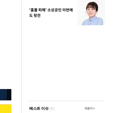
'홈플 피해' 소상공인 이번에
도 뒷전