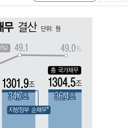
견
 계속[다음
겠다"
겨드려 죄