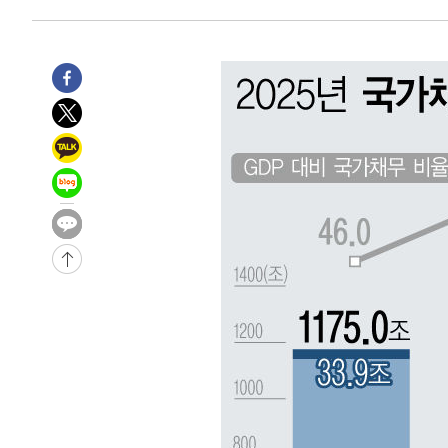
-21512초 전 >
백운산서 80년근 천종산삼 9뿌리 발견…감정가 1.3억원
-19222초 전 >
선재도서 해루질 나섰다 실종 60대, 닷새 만에 숨진 채 발
-16756초 전 >
남자 농구, 나고야 아시안게임서 '홈팀' 일본과 한일전
-16132초 전 >
여수 오동도 해상서 모터보트 전복…1명 사망·1명 실종
-12359초 전 >
극한폭염 한풀 꺾이지만…'낮 최고 35도' 무더위, 열대야
주 날씨]
-9377초 전 >
축구협회 "압수수색·성접대 논란 사과…쇄신의 기회로 삼
-7894초 전 >
[속보]'압수수색·성접대 논란' 축구협회 "실망과 걱정 안
송"
58분 전 >
'최고 37도' 폭염 지속…강원동해안 최대 150㎜ 비
2시간 전 >
[속보]뉴욕증시 상승 마감…S&P 0.6% 나스닥 1.3%↑