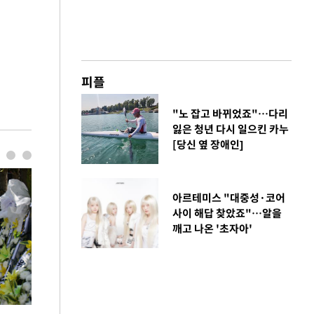
피플
"노 잡고 바뀌었죠"…다리
잃은 청년 다시 일으킨 카누
[당신 옆 장애인]
아르테미스 "대중성·코어
사이 해답 찾았죠"…알을
깨고 나온 '초자아'