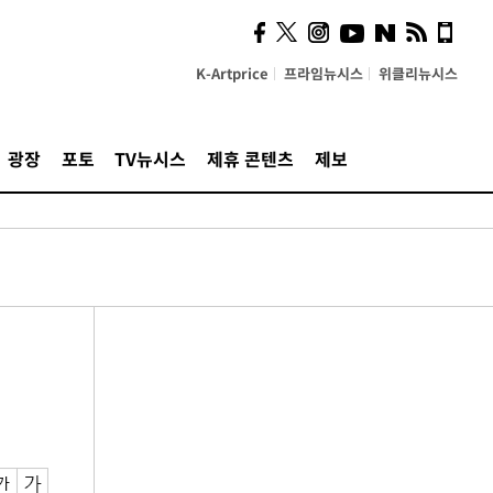
K-Artprice
프라임뉴시스
위클리뉴시스
광장
포토
TV뉴시스
제휴 콘텐츠
제보