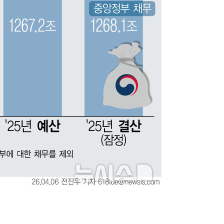
표창원, 남규리에 15년 만
1
사과…"제가 틀렸습니다"
"창 3개 띄워도 답답함 없
2
라', 일주일 써보니
오세훈 "용산공원 아파트,
3
학 뒤집는 것"
[속보]뉴욕증시 상승 마감…
4
닥 1.3%↑
김도영·곽빈·안현민…오
5
집은 차기 메이저리거
'폭염 휴식기' 프로야구 1
6
식 병행…"야외 훈련 해도
휴머노이드부터 AI공장
7
M.AX 성과