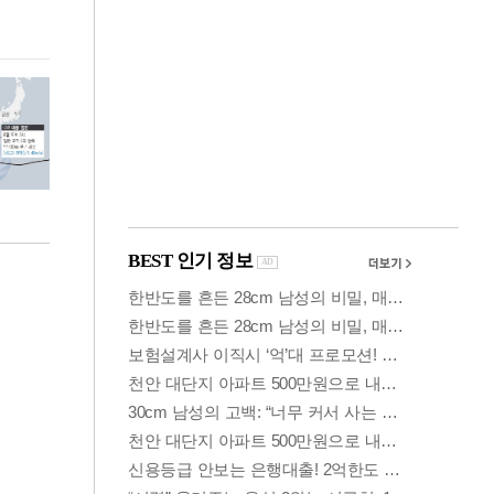
이번주 국회에는 무슨 일이? [뉴시스국회토pic]
청와대 일주일