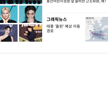
일주일
용산어린이정원 앞 즐비한 근조화환, 왜?
그래픽뉴스
태풍 '돌핀' 예상 이동
경로