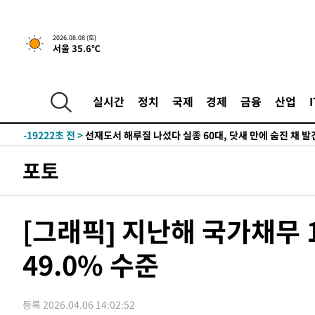
2026.08.08 (토)
서울 35.6℃
2시간 전 >
[속보]뉴욕증시 상승 마감…S&P 0.6% 나스닥 1.3%↑
-31460초 전 >
온열질환 사망자 3명 늘어…누적 환자 3000명 돌파
-25405초 전 >
강릉에 시간당 81.4㎜ 물폭탄…도로 잠기고 담벼락 붕괴
실시간
정치
국제
경제
금융
산업
-21512초 전 >
백운산서 80년근 천종산삼 9뿌리 발견…감정가 1.3억원
-19222초 전 >
선재도서 해루질 나섰다 실종 60대, 닷새 만에 숨진 채 발
-16756초 전 >
남자 농구, 나고야 아시안게임서 '홈팀' 일본과 한일전
포토
-16132초 전 >
여수 오동도 해상서 모터보트 전복…1명 사망·1명 실종
-12359초 전 >
극한폭염 한풀 꺾이지만…'낮 최고 35도' 무더위, 열대야
주 날씨]
-9377초 전 >
축구협회 "압수수색·성접대 논란 사과…쇄신의 기회로 삼
[그래픽] 지난해 국가채무 
-7894초 전 >
[속보]'압수수색·성접대 논란' 축구협회 "실망과 걱정 안
송"
49.0% 수준
58분 전 >
'최고 37도' 폭염 지속…강원동해안 최대 150㎜ 비
2시간 전 >
[속보]뉴욕증시 상승 마감…S&P 0.6% 나스닥 1.3%↑
-31460초 전 >
온열질환 사망자 3명 늘어…누적 환자 3000명 돌파
등록 2026.04.06 14:02:52
-25405초 전 >
강릉에 시간당 81.4㎜ 물폭탄…도로 잠기고 담벼락 붕괴