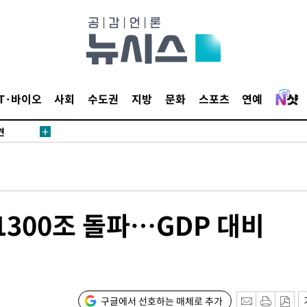
IT·바이오
사회
수도권
지방
문화
스포츠
연예
견
 계속[다음
겠다"
1300조 돌파…GDP 대비
겨드려 죄
구글에서 선호하는 매체로 추가