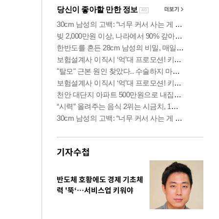
기자수첩
반도체 호황에도 경제 기초체
력 '뚝‘…서비스업 키워야