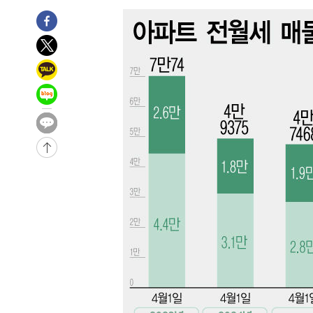
-7182초 전 >
[속보]종합특검, 대검 추가 압수수색…내란 중요임무종사 
-3277초 전 >
[속보]코스닥, 800p 회복…0.26% 오른 801.67 마감
-3207초 전 >
[속보]코스피, 301.88포인트(4.58%) 내린 6296.38 마감
-3072초 전 >
[속보]원·달러 환율, 0.7원 내린 1423.8원 마감
-671초 전 >
"여기 떨어졌다"…다누리, 스페이스X 로켓 달 충돌 흔적 포
38분 전 >
손흥민, 5경기 연속골 실패…LAFC는 승부차기 끝 과달라하라
2시간 전 >
내일까지 39도 '펄펄'…기상청 "태풍 지나며 폭염 잠시 꺾인
-28842초 전 >
'월드컵 탈락 후폭풍' 축구협회…11시간 걸린 초유의 압
합)
-28278초 전 >
[속보] 뉴욕증시, 혼조 출발…나스닥 0.3%↓, 다우 0.1
-27071초 전 >
축구협회, 15년 전 심판 성 접대 파문에 "현재는 내부 지
-25756초 전 >
경찰, '홍명보는 2순위' 결론냈던 스포츠윤리센터도 압
-11352초 전 >
[속보]합참 "北 발사체는 단거리탄도미사일…감시·경계
화"
-11100초 전 >
日방위성, 北이 동해로 쏜 발사체는 탄도미사일 가능성
-9530초 전 >
[속보] SKT, 에이닷 서비스 장애 발생…"원인 파악 중"
-8936초 전 >
[속보]합참 "북, 동해상으로 미상 발사체 발사"
-8332초 전 >
'낮 최고 39도' 불볕더위…한밤 열대야도 계속[내일날씨]