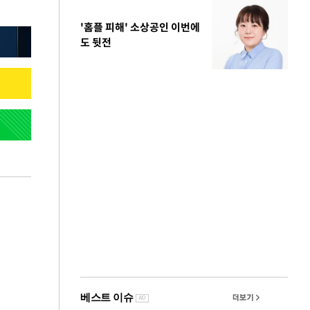
'홈플 피해' 소상공인 이번에
도 뒷전