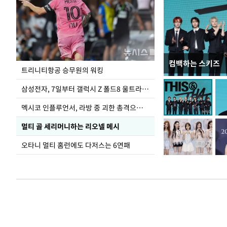
컴백하는 스키즈
입추 하루 앞둔 
트리니티항공 승무원의 워킹
폭염
삼성전자, 7일부터 갤럭시 Z 폴드8 울트라·폴드8·플립8 출시
멕시코 인플루언서, 라방 중 괴한 총격으로 사망
멀티 골 세리머니하는 리오넬 메시
오타니 멀티 홈런에도 다저스는 6연패