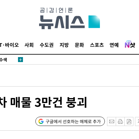
다"
수수색(종
4%↑
IT·바이오
사회
수도권
지방
문화
스포츠
연예
침 준수"
수수색
태세 강
차 매물 3만건 붕괴
"
구글에서 선호하는 매체로 추가
·당황'