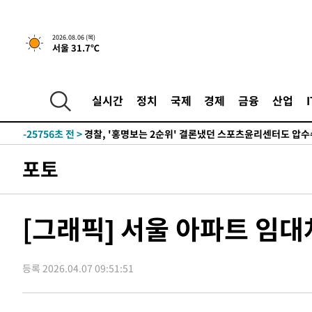
2026.08.06 (목)
서울 31.7℃
2시간 전 >
내일까지 39도 '펄펄'…기상청 "태풍 지나며 폭염 잠시 꺾인
-28842초 전 >
'월드컵 탈락 후폭풍' 축구협회…11시간 걸린 초유의 압
합)
-28278초 전 >
[속보] 뉴욕증시, 혼조 출발…나스닥 0.3%↓, 다우 0.1
실시간
정치
국제
경제
금융
산업
-27071초 전 >
축구협회, 15년 전 심판 성 접대 파문에 "현재는 내부 지
-25756초 전 >
경찰, '홍명보는 2순위' 결론냈던 스포츠윤리센터도 압
-11352초 전 >
[속보]합참 "北 발사체는 단거리탄도미사일…감시·경계
포토
화"
-11100초 전 >
日방위성, 北이 동해로 쏜 발사체는 탄도미사일 가능성
-9530초 전 >
[속보] SKT, 에이닷 서비스 장애 발생…"원인 파악 중"
-8936초 전 >
[속보]합참 "북, 동해상으로 미상 발사체 발사"
[그래픽] 서울 아파트 임대
-8332초 전 >
'낮 최고 39도' 불볕더위…한밤 열대야도 계속[내일날씨]
-8291초 전 >
[속보]7~9일 프로야구 3연전도 폭염 취소…11일 재개
등록 2026.04.07 09:51:51
-7953초 전 >
"韓 외환시장 개입 관측 배경엔 美의 대한국 무역적자 있어
-7780초 전 >
'월드컵 탈락 후폭풍' 축구협회…초유의 압수수색에 '충격
-7620초 전 >
서울 낮 37.9도, 올여름 최고치 경신…영등포 순간 '40도'