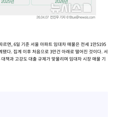
이승기 측 "차가원 전세금 
1
반환은 고도의 사기 수법
벌 원해"
"
아이유, 장기하 '별일 없
2
·당황'
일상 공개
허지웅 "우리가 지지했던 
3
혐의
들었다"…형소법 개정에 
르면, 6일 기준 서울 아파트 임대차 매물은 전세 1만5195
김혜수 "우린 돈 받고 일
4
 집계됐다. 집계 이후 처음으로 3만건 아래로 떨어진 것이다. 서
는 만큼 해내야"
 대책과 고강도 대출 규제가 맞물리며 임대차 시장 매물 기
'아들아 요양원은 싫다'…
착
5
도 집 거주 희망
 격파
다"
효린 "절친에게 남친 빼
6
만 안 있어"
손흥민, 5경기 연속골 실
7
기 끝 과달라하라 격파