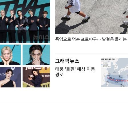
전남광주… 열화상 카메라에 담긴
폭염으로 멈춘 프로야구… 발걸음 돌리는
그래픽뉴스
태풍 '돌핀' 예상 이동
경로