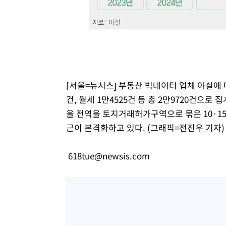
-8291초 전 >
[속보]7~9일 프로야구 3연전도 폭염 취소…11일 재개
-7953초 전 >
"韓 외환시장 개입 관측 배경엔 美의 대한국 무역적자 있어
-7780초 전 >
'월드컵 탈락 후폭풍' 축구협회…초유의 압수수색에 '충격
-7620초 전 >
서울 낮 37.9도, 올여름 최고치 경신…영등포 순간 '40도'
-7182초 전 >
[속보]종합특검, 대검 추가 압수수색…내란 중요임무종사 
-3277초 전 >
[속보]코스닥, 800p 회복…0.26% 오른 801.67 마감
[서울=뉴시스] 부동산 빅데이터 업체 아실에 따
-3207초 전 >
[속보]코스피, 301.88포인트(4.58%) 내린 6296.38 마감
건, 월세 1만4525건 등 총 2만9720건으로
-3072초 전 >
[속보]원·달러 환율, 0.7원 내린 1423.8원 마감
울 전역을 토지거래허가구역으로 묶은 10·15
-671초 전 >
"여기 떨어졌다"…다누리, 스페이스X 로켓 달 충돌 흔적 포
근이 본격화하고 있다. (그래픽=전진우 기자)
38분 전 >
손흥민, 5경기 연속골 실패…LAFC는 승부차기 끝 과달라하라
2시간 전 >
내일까지 39도 '펄펄'…기상청 "태풍 지나며 폭염 잠시 꺾인
618tue@newsis.com