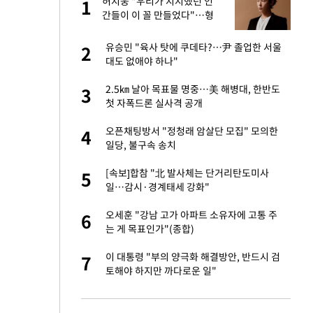
미
허지웅 "우리가 지지했던 인
1
1
…엄
간들이 이 꼴 만들었다"…형
소법 개정에 격한 반응
이 산다' 선곡…쿨한
유승민 "육사 탓에 쿠데타?…尹 졸업한 서울
2
2
대도 없애야 하나"
인간들이 이 꼴 만
2.5㎞ 날아 목표물 명중…美 해병대, 한반도
3
3
격한 반응
첫 자폭드론 실사격 공개
하는 프리랜서…받
오픈채팅방서 "정청래 암살단 모집" 모의한
4
4
일당, 불구속 송치
노인 70%는 아파
[속보]합참 "北 발사체는 단거리탄도미사
5
5
일…감시·경계태세 강화"
앗겨…지금이라면 가
오세훈 "강남 고가 아파트 소유자에 고통 주
6
6
는 게 목표인가"(종합)
패…LAFC는 승부차
이 대통령 "부의 양극화 해결방안, 반드시 검
7
7
토해야 하지만 까다로운 일"