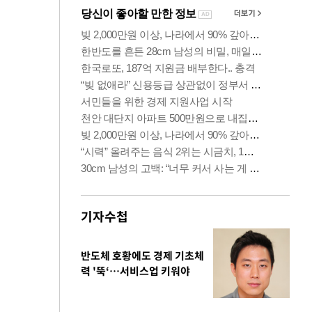
기자수첩
반도체 호황에도 경제 기초체
력 '뚝‘…서비스업 키워야