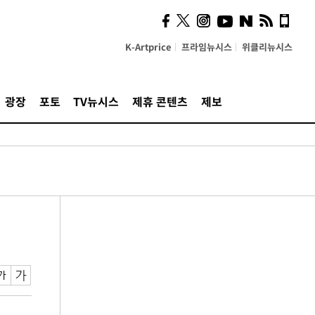
K-Artprice
프라임뉴시스
위클리뉴시스
광장
포토
TV뉴시스
제휴 콘텐츠
제보