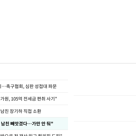
…축구협회, 심판 성접대 파문
가원, 105억 전세금 편취 사기"
 남친 장기하 직접 소환
 남친 빼앗겼다…가만 안 둬"