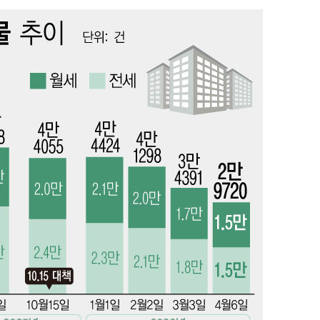
혐의
착
 격파
다"
수수색(종
4%↑
침 준수"
수수색
태세 강