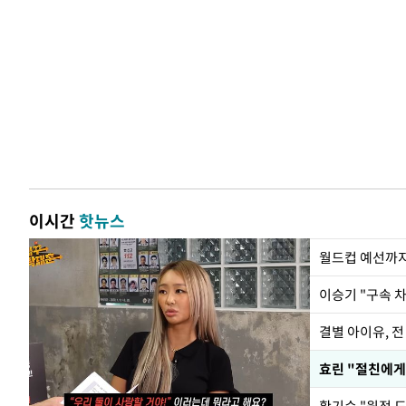
이시간
핫뉴스
월드컵 예선까지
이승기 "구속 차
결별 아이유, 전
효린 "절친에게