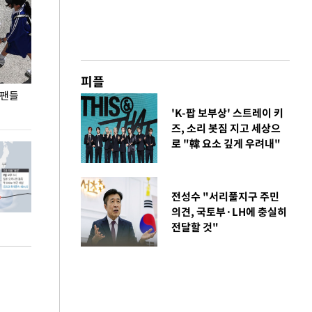
피플
 팬들
이 대통령, '청년 대책 속도 높여야…폭염 문제도
입추 코앞인데 전
총력 대응'
'K-팝 보부상' 스트레이 키
즈, 소리 봇짐 지고 세상으
로 "韓 요소 깊게 우려내"
전성수 "서리풀지구 주민
의견, 국토부·LH에 충실히
전달할 것"