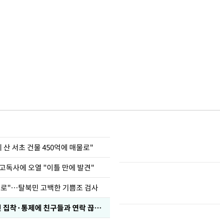
에 산 서초 건물 450억에 매물로"
고독사에 오열 "이틀 만에 발견"
뒤로"…탈북민 고백한 기쁨조 검사
전현무 "전 연인 집착·통제에 친구들과 연락 끊겨"