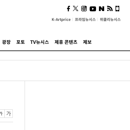
K-Artprice
프라임뉴시스
위클리뉴시스
광장
포토
TV뉴시스
제휴 콘텐츠
제보