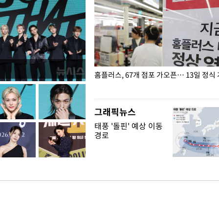
' 호명 관련 "공론화·국민여론 성
홈플러스, 67개 점포 가오픈… 13일 정식
말 빠져"
그래픽뉴스
태풍 '돌핀' 예상 이동
경로