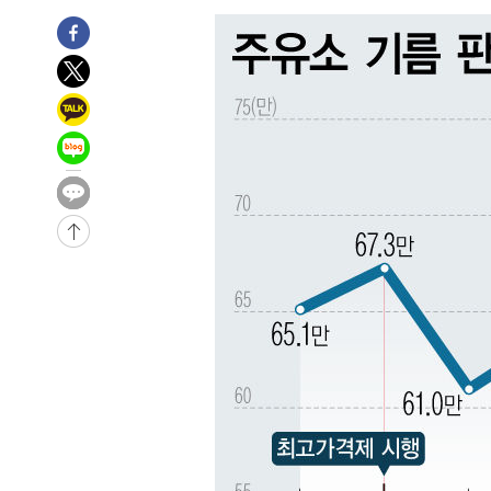
압수수색
-11279초 전 >
[속보]원·달러 환율, 오전 9시 1423.8원
-11075초 전 >
[속보]삼성전자·SK하이닉스 동반 강보합…1%대 상승 
-11061초 전 >
[속보]코스닥, 5.95포인트(0.74%) 상승한 807.62개장
-11029초 전 >
[속보]코스피, 6300선 재탈환…1.09% 오른 6365.07 
-8194초 전 >
시리아 다마스쿠스 교외에서 미니버스 폭발.. 14명 부상, 
-7492초 전 >
입추에도 극한더위…서울 낮 39도 '폭염중대경보'
-2456초 전 >
이란, 호르무즈서 "적국 목표물들"과 대치로 남부 케슘섬
례 큰 폭발음
-31511초 전 >
[속보]종합특검, '계엄 수용공간 확보' 신용해 前교정본
-30384초 전 >
외신들도 주목한 韓축구 파문…"국민적 공분에 수사 재개
-30355초 전 >
11시간 압수수색에 성접대 파문까지…'쑥대밭' 된 축구
-29377초 전 >
[속보]규제합리화위원회 부위원장에 김태유 서울대 공대
병태 후임
-25735초 전 >
[속보]국힘 윤리위, '돌려차기 발언' 진종오·서범수 징계
-21060초 전 >
[속보] 7월 중국 수출 23.9%↑ 수입 27.5%↑…무역총
25.3%↑
-18220초 전 >
[속보]'채상병 순직 책임' 임성근, 항소심도 징역 3년
-18086초 전 >
[속보]종합특검, '관저이전 봐주기 감사' 유병호 구속기소
-14686초 전 >
민주 콩고 에볼라환자 4천명 돌파, 4053명 발생 1850명