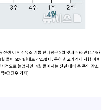
"서장훈, 28억에 산 서초 
1
450억에 매물로"
 CDC
전현무 "전 연인 집착에 
2
 압수수색
위 등 9곳
"여군 지원 막힌 UDT 훈
3
다"…707 출신 女유튜버 
출발
박찬민 딸 박민하, 배우
4
니…여유로운 근황 공개
 전쟁 이후 주유소 기름 판매량은 2월 넷째주 65만1177㎘
개장
 4월 들어 50만㎘대로 감소했다. 특히 최고가격제 시행 이후
"신약 찾자"…정부 과제로
3명은 중태
5
시적으로 늘었지만, 4월 들어서는 전년 대비 큰 폭의 감소
바이오
래픽=전진우 기자)
에서 두차
"한강수영장, 문신 노출 이
6
"출입 막는 건 명백한 차별
구윤철 "실거주 30억 이
7
세 모두 완화"