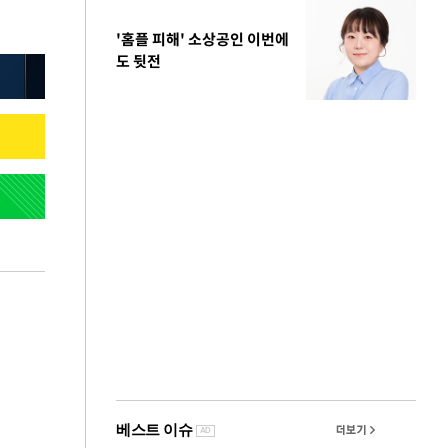
'홈플 피해' 소상공인 이번에
도 뒷전