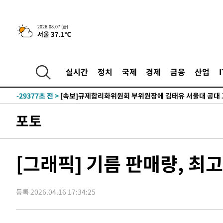
2026.08.07 (금)
서울 37.1℃
-2456초 전 >
이란, 호르무즈서 "적국 목표물들"과 대치로 남부 케슘섬
례 큰 폭발음
-31511초 전 >
[속보]종합특검, '계엄 수용공간 확보' 신용해 前교정본
-30384초 전 >
외신들도 주목한 韓축구 파문…"국민적 공분에 수사 재개
실시간
정치
국제
경제
금융
산업
-30355초 전 >
11시간 압수수색에 성접대 파문까지…'쑥대밭' 된 축구
-29377초 전 >
[속보]규제합리화위원회 부위원장에 김태유 서울대 공대
병태 후임
-25735초 전 >
[속보]국힘 윤리위, '돌려차기 발언' 진종오·서범수 징계
포토
-21060초 전 >
[속보] 7월 중국 수출 23.9%↑ 수입 27.5%↑…무역총
25.3%↑
-18220초 전 >
[속보]'채상병 순직 책임' 임성근, 항소심도 징역 3년
-18086초 전 >
[속보]종합특검, '관저이전 봐주기 감사' 유병호 구속기소
[그래픽] 기름 판매량, 최고
-14686초 전 >
민주 콩고 에볼라환자 4천명 돌파, 4053명 발생 1850명
-13936초 전 >
[속보]'300억원대 사기 혐의' 차가원 대표 구속 송치
등록 2026.04.16 17:34:25
-13130초 전 >
"미 전국적 살모네라 식중독 원인은 멕시코산 할라피뇨"--
-11643초 전 >
[속보]경찰·노동부, HL만도 평택사업장 끼임 사망 관련
-11524초 전 >
[속보]합수본, '투표율 허위 입력' 중앙·서울·경기도 선관