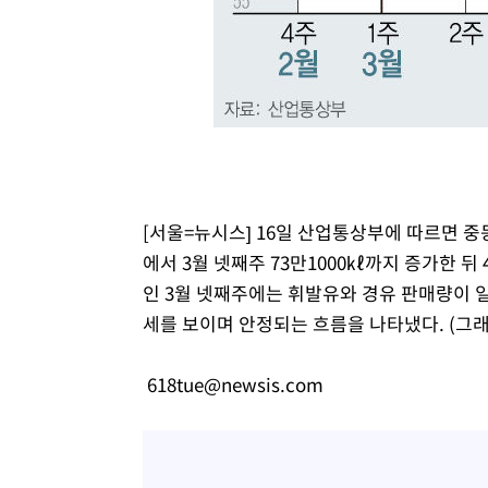
-13936초 전 >
[속보]'300억원대 사기 혐의' 차가원 대표 구속 송치
-13130초 전 >
"미 전국적 살모네라 식중독 원인은 멕시코산 할라피뇨"--
-11643초 전 >
[속보]경찰·노동부, HL만도 평택사업장 끼임 사망 관련
-11524초 전 >
[속보]합수본, '투표율 허위 입력' 중앙·서울·경기도 선관
압수수색
-11279초 전 >
[속보]원·달러 환율, 오전 9시 1423.8원
-11075초 전 >
[속보]삼성전자·SK하이닉스 동반 강보합…1%대 상승 
-11061초 전 >
[속보]코스닥, 5.95포인트(0.74%) 상승한 807.62개장
[서울=뉴시스] 16일 산업통상부에 따르면 중동
-11029초 전 >
[속보]코스피, 6300선 재탈환…1.09% 오른 6365.07 
에서 3월 넷째주 73만1000㎘까지 증가한 뒤
-8194초 전 >
시리아 다마스쿠스 교외에서 미니버스 폭발.. 14명 부상, 
인 3월 넷째주에는 휘발유와 경유 판매량이 일
-7492초 전 >
입추에도 극한더위…서울 낮 39도 '폭염중대경보'
세를 보이며 안정되는 흐름을 나타냈다. (그
-2456초 전 >
이란, 호르무즈서 "적국 목표물들"과 대치로 남부 케슘섬
례 큰 폭발음
618tue@newsis.com