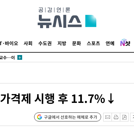
에서 두차
부장 기소
"
IT·바이오
사회
수도권
지방
문화
스포츠
연예
협회
 교수…이
 절차 개시
액
가격제 시행 후 11.7%↓
 사망
 CDC
구글에서 선호하는 매체로 추가
 압수수색
위 등 9곳