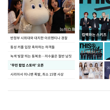
컴백하는 스키즈
정동영, 北 '조선
반정부 시위대와 대치한 아르헨티나 경찰
숙 후에 하겠다는 
동성 커플 입장 축하하는 하객들
녹색 빛깔 띄는 동복호…저수율은 절반 남짓
'무민 팝업 스토어' 오픈
시리아서 미니밴 폭발, 최소 15명 사상