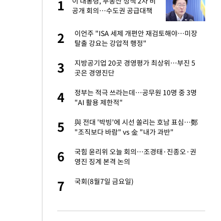
건물
이 대통령, 부동산 정책 2차 비
1
1
공개 회의…수도권 공급대책
집중 점검
친구들과 연락 끊어"
이언주 "ISA 세제 개편안 재검토해야…미장
2
2
탈출 강요는 강압적 행정"
련 직접 해봤습니
지방공기업 20곳 경영평가 최상위…부진 5
3
3
'완벽 소화'
곳은 경영진단
·국가대표 병행하더
정부는 적극 쓰라는데…공무원 10명 중 3명
4
4
"AI 활용 제한적"
 속도내는 K-제약
與 전대 '박빙'에 시선 쏠리는 호남 표심…鄭
5
5
"조직보다 바람" vs 金 "내가 과반"
용객 제한을" vs
국힘 윤리위 오늘 회의…조경태·진종오·권
6
6
"
영진 징계 본격 논의
하 주택은 보유·양도
국회(8월7일 금요일)
7
7