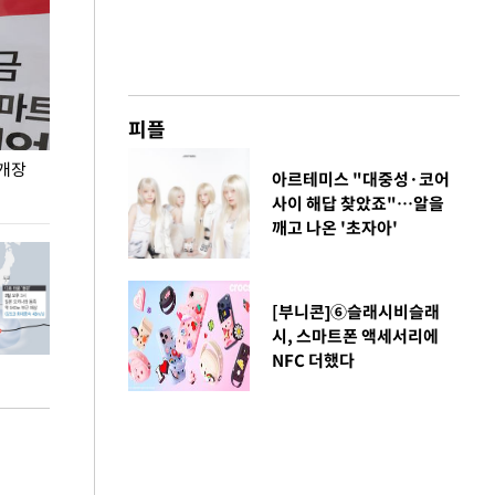
피플
 개장
오세훈 서울시장, 폭염 속 이동노동자 근무·휴식
지석천 뒤덮은 
아르테미스 "대중성·코어
환경 점검
사이 해답 찾았죠"…알을
깨고 나온 '초자아'
[부니콘]⑥슬래시비슬래
시, 스마트폰 액세서리에
NFC 더했다