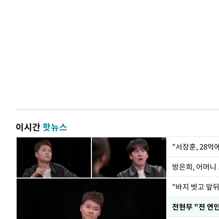
이시간
핫뉴스
"서장훈, 28억
방은희, 어머니 
"바지 벗고 앞