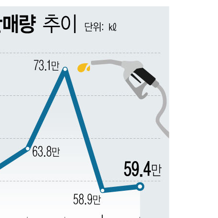
출발
개장
3명은 중태
에서 두차
부장 기소
"
협회
 교수…이
 절차 개시
액
 사망