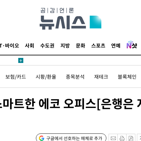
IT·바이오
사회
수도권
지방
문화
스포츠
연예
보험/카드
시황/환율
종목분석
재테크
블록체인
스마트한 에코 오피스[은행은 
구글에서 선호하는 매체로 추가