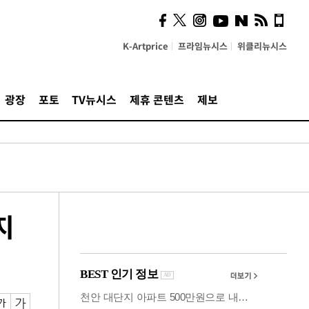
의견, 국토부·LH에 충실히
전달할 것"
K-Artprice
프라임뉴시스
위클리뉴시스
광장
포토
TV뉴시스
제휴 콘텐츠
제보
지