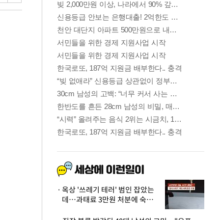
옥상 '쓰레기 테러' 범인 잡았는
데…과태료 3만원 처분에 숙박업
주 허탈