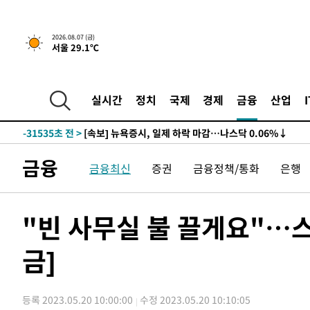
2026.08.07 (금)
서울 29.1℃
실시간
정치
국제
경제
금융
산업
-31535초 전 >
[속보] 뉴욕증시, 일제 하락 마감…나스닥 0.06%↓
금융
금융최신
증권
금융정책/통화
은행
"빈 사무실 불 끌게요"…
금]
등록 2023.05.20 10:00:00
수정 2023.05.20 10:10:05