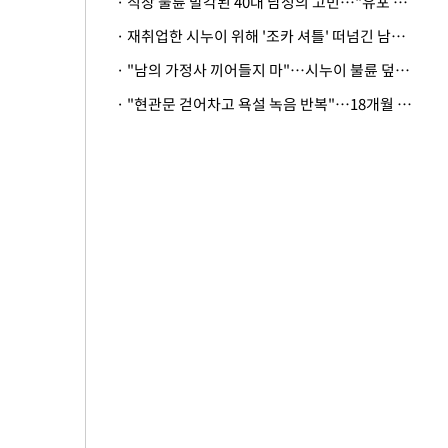
· 직장 불륜 발각된 40대 남성의 고민…"유포 동료 명예훼손·협박죄 고소 가능할까"
· 재취업한 시누이 위해 '조카 셔틀' 떠넘긴 남편…아내 "난 못한다"
· "남의 가정사 끼어들지 마"…시누이 불륜 덮으려는 남편에 억울한 아내
· "현관문 걷어차고 욕설 녹음 반복"…18개월 아기 키우는 집 뒤흔든 '앞집의 비극'