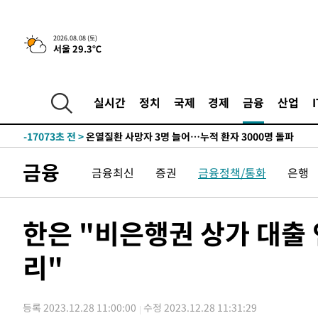
청래 44.56%
-25809초 전 >
[속보]與 대표 경선 제주·인천 당원투표…金 47.75%·
42.08%·宋 10.17%
-25343초 전 >
이강인 "아틀레티코 이적 기뻐…등번호 7번 의미보단 팀 
2026.08.08 (토)
서울 29.3℃
것"
-25278초 전 >
[속보]與 당대표 경선, 제주·인천 권리당원 투표 김민석 
-19052초 전 >
낮 최고 35도 '무더위'…동해안 시간당 30㎜ '강한 비'[
-18322초 전 >
[속보]이강인 "감독님이 원하는 마음 느꼈고, 많은 트로피
실시간
정치
국제
경제
금융
산업
틀레티코 이적"
-18104초 전 >
수도권 40도 육박 '펄펄'…동해안 일부 지역엔 호의주의
-17073초 전 >
온열질환 사망자 3명 늘어…누적 환자 3000명 돌파
-11018초 전 >
강릉에 시간당 81.4㎜ 물폭탄…도로 잠기고 담벼락 붕괴
금융
금융최신
증권
금융정책/통화
은행
-7125초 전 >
백운산서 80년근 천종산삼 9뿌리 발견…감정가 1.3억원
-4835초 전 >
선재도서 해루질 나섰다 실종 60대, 닷새 만에 숨진 채 발견
-2369초 전 >
남자 농구, 나고야 아시안게임서 '홈팀' 일본과 한일전
한은 "비은행권 상가 대출
-1745초 전 >
여수 오동도 해상서 모터보트 전복…1명 사망·1명 실종
리"
33분 전 >
극한폭염 한풀 꺾이지만…'낮 최고 35도' 무더위, 열대야 계속
씨]
1시간 전 >
축구협회 "압수수색·성접대 논란 사과…쇄신의 기회로 삼겠
1시간 전 >
[속보]'압수수색·성접대 논란' 축구협회 "실망과 걱정 안겨드
등록 2023.12.28 11:00:00
수정 2023.12.28 11:31:29
4시간 전 >
'최고 37도' 폭염 지속…강원동해안 최대 150㎜ 비