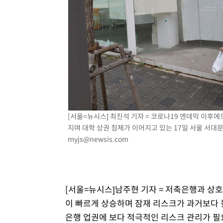
씨]
1시간 전 >
축구협회 "압수수색·성접대 논란 사과…쇄신의 기회로 삼겠
1시간 전 >
[속보]'압수수색·성접대 논란' 축구협회 "실망과 걱정 안겨드
4시간 전 >
'최고 37도' 폭염 지속…강원동해안 최대 150㎜ 비
6시간 전 >
[속보]뉴욕증시 상승 마감…S&P 0.6% 나스닥 1.3%↑
[서울=뉴시스] 최진석 기자 = 코로나19 엔데믹 이후
지며 대학 상권 침체가 이어지고 있는 17일 서울 서대문구
myjs@newsis.com
[서울=뉴시스]남주현 기자 = 저축은행과 상
이 빠르게 상승하며 잠재 리스크가 과거보다 
은행 업권에 보다 적극적인 리스크 관리가 필