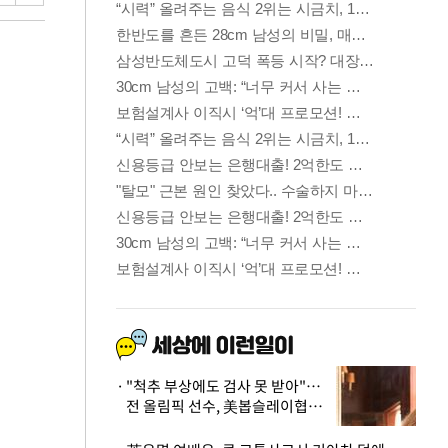
"척추 부상에도 검사 못 받아"…
전 올림픽 선수, 美봅슬레이협회
상대 소송