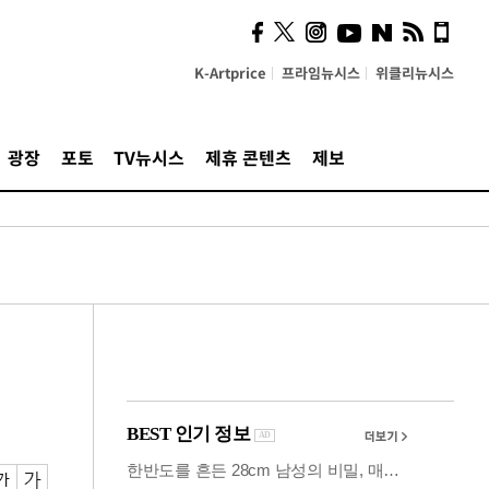
사이 해답 찾았죠"…알을
깨고 나온 '초자아'
K-Artprice
프라임뉴시스
위클리뉴시스
광장
포토
TV뉴시스
제휴 콘텐츠
제보