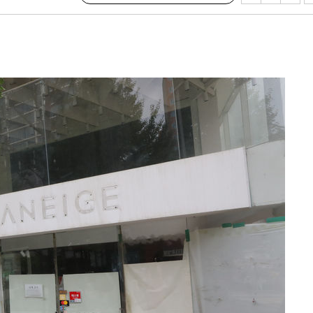
·서미화·
1위… 정
鄭
위해 뛸
승리
내일날씨]
 원해 아
보
[다음주 날