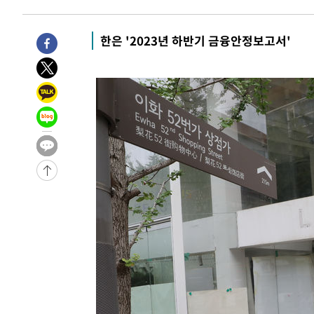
6시간 전 >
[속보]뉴욕증시 상승 마감…S&P 0.6% 나스닥 1.3%↑
-26594초 전 >
[속보]與최고위원 제주·인천 순회경선…박선원·최민희
한은 '2023년 하반기 금융안정보고서'
한민수·김용 순
-26547초 전 >
[속보]김민석, 與 전대 당원투표 누적 득표율 45.42%로 
청래 44.56%
-25829초 전 >
[속보]與 대표 경선 제주·인천 당원투표…金 47.75%·
42.08%·宋 10.17%
-25363초 전 >
이강인 "아틀레티코 이적 기뻐…등번호 7번 의미보단 팀 
것"
-25298초 전 >
[속보]與 당대표 경선, 제주·인천 권리당원 투표 김민석 
-19072초 전 >
낮 최고 35도 '무더위'…동해안 시간당 30㎜ '강한 비'[
-18342초 전 >
[속보]이강인 "감독님이 원하는 마음 느꼈고, 많은 트로피
틀레티코 이적"
-18124초 전 >
수도권 40도 육박 '펄펄'…동해안 일부 지역엔 호의주의
-17093초 전 >
온열질환 사망자 3명 늘어…누적 환자 3000명 돌파
-11038초 전 >
강릉에 시간당 81.4㎜ 물폭탄…도로 잠기고 담벼락 붕괴
-7145초 전 >
백운산서 80년근 천종산삼 9뿌리 발견…감정가 1.3억원
-4855초 전 >
선재도서 해루질 나섰다 실종 60대, 닷새 만에 숨진 채 발견
-2389초 전 >
남자 농구, 나고야 아시안게임서 '홈팀' 일본과 한일전
-1765초 전 >
여수 오동도 해상서 모터보트 전복…1명 사망·1명 실종
33분 전 >
극한폭염 한풀 꺾이지만…'낮 최고 35도' 무더위, 열대야 계속