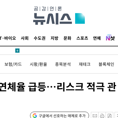
鄭
위해 뛸
승리
내일날씨]
 원해 아
IT·바이오
사회
수도권
지방
문화
스포츠
연예
보
보험/카드
시황/환율
종목분석
재테크
블록체인
 연체율 급등…리스크 적극 관
[다음주 날
다"
려 죄송"
구글에서 선호하는 매체로 추가