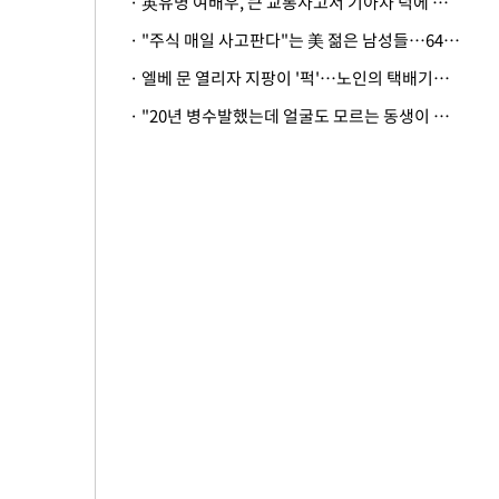
· 英유명 여배우, 큰 교통사고서 기아차 덕에 살았다
· "주식 매일 사고판다"는 美 젊은 남성들…64%가 "나는 인생의 패배자“
· 엘베 문 열리자 지팡이 '퍽'…노인의 택배기사 폭행 이유
· "20년 병수발했는데 얼굴도 모르는 동생이 유산 절반을"…배다른 형제 상속권 있을까