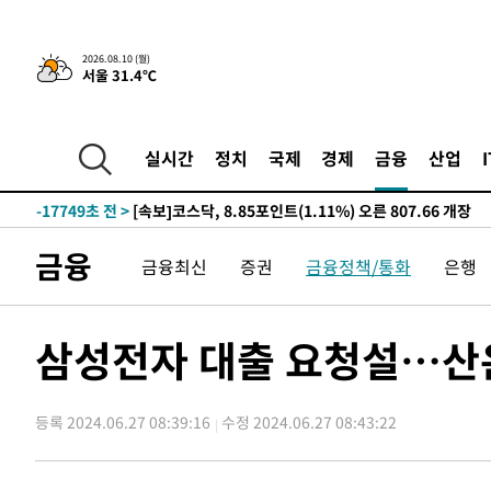
2026.08.10 (월)
서울 31.4℃
-7066초 전 >
트럼프, 이란 추가 요구에 "저강도 대응…이건 체스게임"
-22247초 전 >
[속보]'전장연 시위' 1호선 용산역 상행선 무정차 통과 종
-20725초 전 >
[속보]코스닥 지수 5%대 급등에 '매수 사이드카' 발동
실시간
정치
국제
경제
금융
산업
-18011초 전 >
[속보]원·달러 환율, 오전 9시 1410.3원
-17749초 전 >
[속보]코스닥, 8.85포인트(1.11%) 오른 807.66 개장
-17745초 전 >
[속보]코스피, 47.56포인트(0.76%) 오른 6306.33 개장
금융
금융최신
증권
금융정책/통화
은행
-16181초 전 >
[속보]지하철 1호선 상행선 용산역 무정차 통과…"집회·
-14506초 전 >
'낮 최고 34도' 전국 더위 지속…강원·경상권 오전 비
-13154초 전 >
파키스탄 보안군, 대 테러작전으로 남서부의 무장세력 소탕
삼성전자 대출 요청설…산은
명 살해
-11701초 전 >
인천 앞바다 연락두절 모터보트 승선원 3명 전원 구조
-11370초 전 >
이집트, 가자 협상 당사자들에게 약속이행과 방해금지 촉
등록 2024.06.27 08:39:16
수정 2024.06.27 08:43:22
-7026초 전 >
트럼프, 이란 추가 요구에 "저강도 대응…이건 체스게임"
-22287초 전 >
[속보]'전장연 시위' 1호선 용산역 상행선 무정차 통과 종
-20765초 전 >
[속보]코스닥 지수 5%대 급등에 '매수 사이드카' 발동