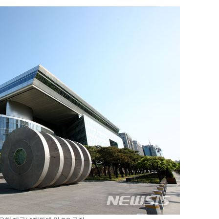
시위"
전..15
구