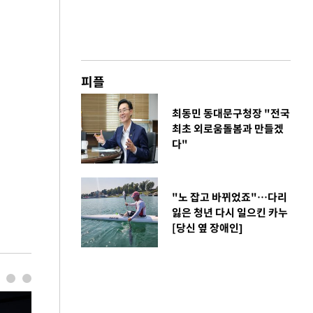
피플
최동민 동대문구청장 "전국
최초 외로움돌봄과 만들겠
다"
"노 잡고 바뀌었죠"…다리
잃은 청년 다시 일으킨 카누
[당신 옆 장애인]