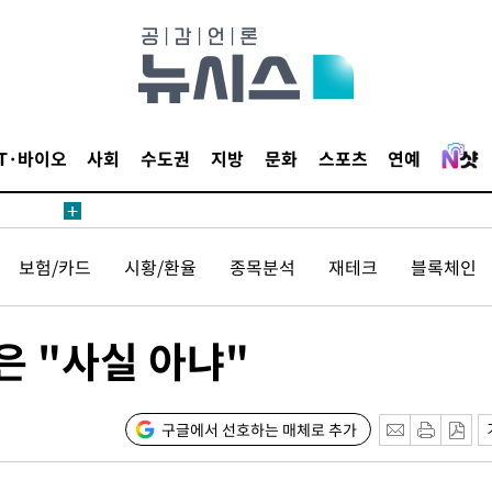
료
IT·바이오
사회
수도권
지방
문화
스포츠
연예
보험/카드
시황/환율
종목분석
재테크
블록체인
시위"
전..15
 "사실 아냐"
구
구글에서 선호하는 매체로 추가
료