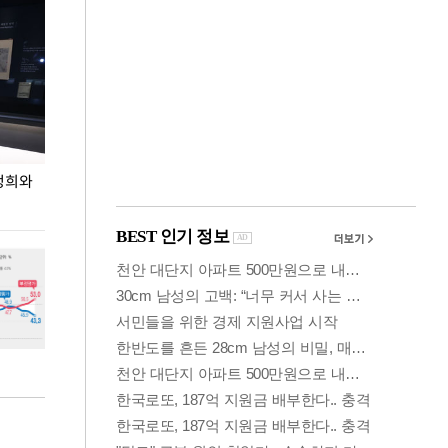
정희와
사진으로 보는 지난 주말
상암 5만 관중 앞