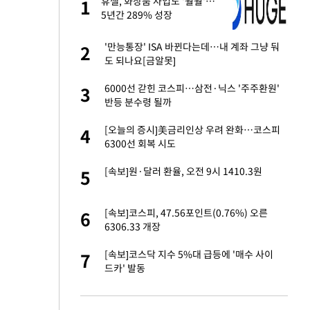
기'
휴젤, 화장품 사업도 '훨훨'…
1
1
5년간 289% 성장
재산 상속' 언급했다
'만능통장' ISA 바뀐다는데…내 계좌 그냥 둬
2
2
도 되나요[금알못]
 2차 점검회의…광
6000선 갇힌 코스피…삼전·닉스 '주주환원'
3
3
 예외 등 논의
반등 분수령 될까
…취임 후 최저치 또
[오늘의 증시]美금리인상 우려 완화…코스피
4
4
6300선 회복 시도
년들…자발적 실업급
[속보]원·달러 환율, 오전 9시 1410.3원
5
5
 "저강도 대응…이
[속보]코스피, 47.56포인트(0.76%) 오른
6
6
6306.33 개장
품·연료 가격 높
[속보]코스닥 지수 5%대 급등에 '매수 사이
7
7
드카' 발동