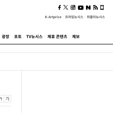
K-Artprice
프라임뉴시스
위클리뉴시스
광장
포토
TV뉴시스
제휴 콘텐츠
제보