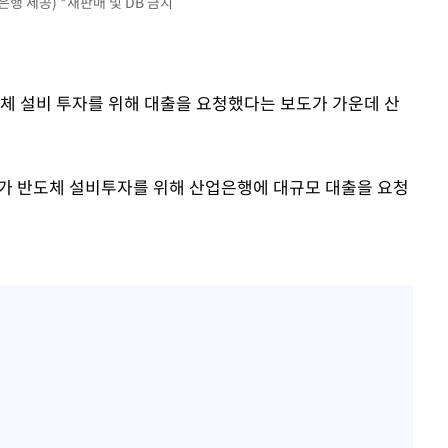
김희철, 결국 '거꾸로 태극
행 제공) *재판매 및 DB 금지
1
사과 "깊게 보지 못했다"
홍석천, 입양 두 자녀에 '
2
도체 설비 투자를 위해 대출을 요청했다는 보도가 가운데 산
이 대통령, 메가프로젝트
3
주 군공항 이전·주 52시간
가 반도체 설비투자를 위해 산업은행에 대규모 대출을 요청
이 대통령 지지율 43.3%
4
경신[리얼미터]
1년도 안 돼 짐싸는 청
5
여 역효과 우려
트럼프, 이란 추가 요구에
6
건 체스게임"
美 국가경제위원장 "식료
7
아…해야 할 일 많다"