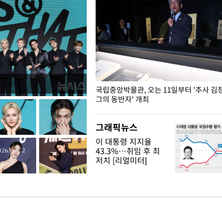
K도 승리하며 정청래에 누적
국립중앙박물관, 오는 11일부터 '추사 김
격차 벌리며 박빙 우세
그의 동반자' 개최
그래픽뉴스
이 대통령 지지율
43.3%…취임 후 최
저치 [리얼미터]