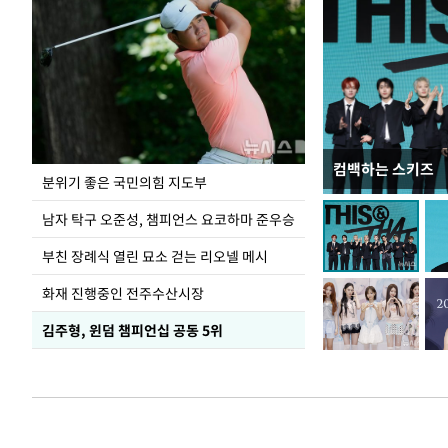
컴백하는 스키즈
김민석, 강원·T
분위기 좋은 국민의힘 지도부
1.48%p 앞서…
남자 탁구 오준성, 챔피언스 요코하마 준우승
부친 장례식 열린 묘소 걷는 리오넬 메시
화재 진행중인 전주수산시장
김주형, 윈덤 챔피언십 공동 5위