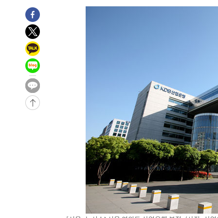
-18051초 전 >
[속보]원·달러 환율, 오전 9시 1410.3원
-17789초 전 >
[속보]코스닥, 8.85포인트(1.11%) 오른 807.66 개장
-17785초 전 >
[속보]코스피, 47.56포인트(0.76%) 오른 6306.33 개장
-16221초 전 >
[속보]지하철 1호선 상행선 용산역 무정차 통과…"집회·
-14546초 전 >
'낮 최고 34도' 전국 더위 지속…강원·경상권 오전 비
-13194초 전 >
파키스탄 보안군, 대 테러작전으로 남서부의 무장세력 소탕
명 살해
-11741초 전 >
인천 앞바다 연락두절 모터보트 승선원 3명 전원 구조
-11410초 전 >
이집트, 가자 협상 당사자들에게 약속이행과 방해금지 촉
-7066초 전 >
트럼프, 이란 추가 요구에 "저강도 대응…이건 체스게임"