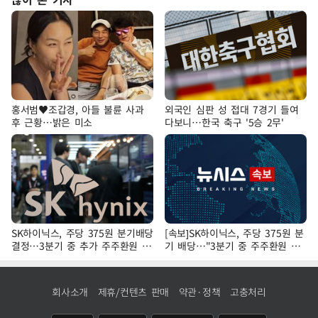
홍서범♥조갑경, 아들 불륜 사과
외국인 심판 성 접대 7경기 들여
후 근황…밝은 미소
다보니…한국 축구 '5승 2무'
SK하이닉스, 주당 375원 분기배당
[속보]SK하이닉스, 주당 375원 분
결정…3분기 중 추가 주주환원 발
기 배당…"3분기 중 주주환원 방
표
안 확정"
회사소개
제휴/컨텐츠 판매
약관·정책
고충처리