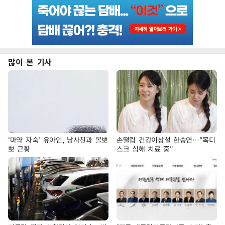
많이 본 기사
'마약 자숙' 유아인, 남사친과 볼뽀
손떨림 건강이상설 한승연…"목디
뽀 근황
스크 심해 치료 중"