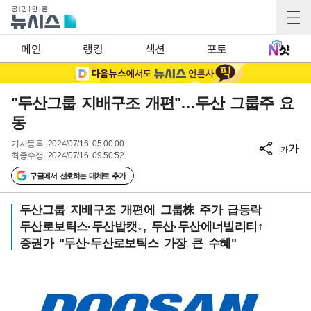
메인
랭킹
섹션
포토
"두산그룹 지배구조 개편"…두산 그룹주 요
동
기사등록
2024/07/16 05:00:00
가
가
최종수정
2024/07/16 09:50:52
구글에서 선호하는 매체로 추가
두산그룹 지배구조 개편에 그룹株 주가 급등락
두산로보틱스·두산밥캣↓, 두산·두산에너빌리티↑
증권가 "두산·두산로보틱스 가장 큰 수혜"