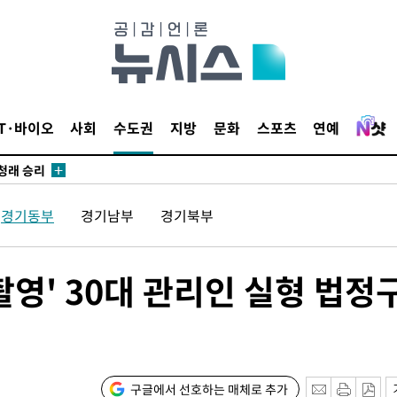
 논의
되길"
시작'
승리…정청래
IT·바이오
사회
수도권
지방
문화
스포츠
연예
청래
청래 승리
7%·정청래
경기동부
경기남부
경기북부
2%·김민석
0.30%
촬영' 30대 관리인 실형 법정
 차에 첫
동'
리(종합)
구글에서 선호하는 매체로 추가
대우'