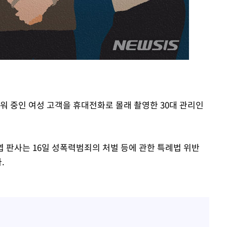
동'
리(종합)
대우'
'온도차'
 밝혀
워 중인 여성 고객을 휴대전화로 몰래 촬영한 30대 관리인
발로 부상
 논의
판사는 16일 성폭력범죄의 처벌 등에 관한 특례법 위반
.