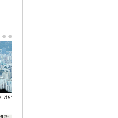
'영끌'
폭염 속 주말 풍경은?
극한 폭염에 바
도