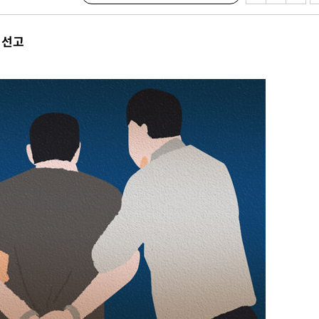
'온도차'
 선고
 밝혀
발로 부상
 논의
되길"
시작'
승리…정청래
청래
청래 승리
7%·정청래
2%·김민석
0.30%
 차에 첫