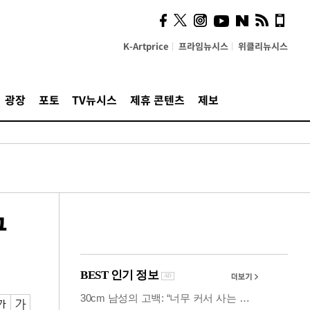
사이 해답 찾았죠"…알을
깨고 나온 '초자아'
K-Artprice
프라임뉴시스
위클리뉴시스
광장
포토
TV뉴시스
제휴 콘텐츠
제보
구