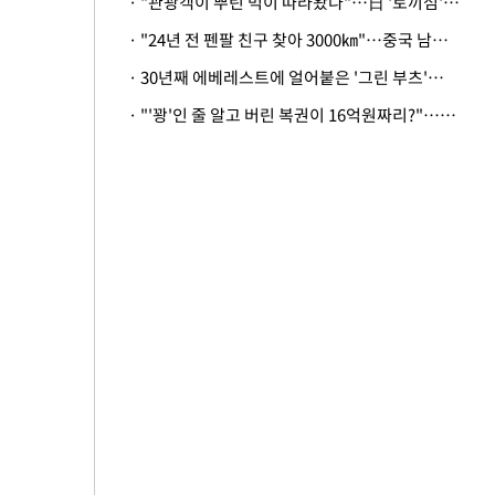
· "관광객이 뿌린 먹이 따라왔나"…日 '토끼섬' 멧돼지, 토끼까지 사냥
· "24년 전 펜팔 친구 찾아 3000㎞"…중국 남성 사연에 '뭉클'
· 30년째 에베레스트에 얼어붙은 '그린 부츠'…드디어 가족 품으로
· "'꽝'인 줄 알고 버린 복권이 16억원짜리?"…극적으로 되찾은 사연