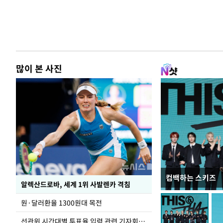
많이 본 사진
컴백하는 스키즈
주유소 기름값 12
알렉산드로바, 세계 1위 사발렌카 격침
원·달러환율 1300원대 목전
선관위 시간대별 투표율 입력 관련 기자회견하는 주진우 의원