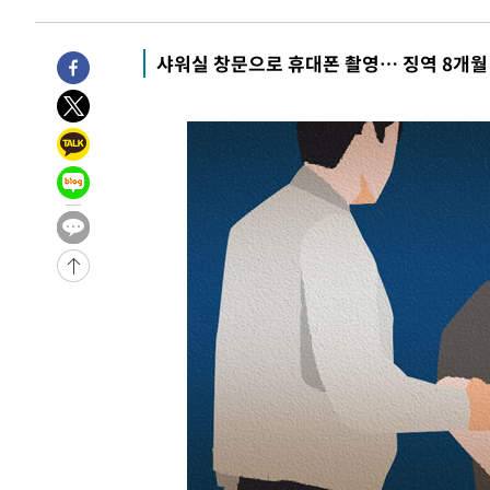
1시간 전 >
'여긴 20도, 저긴 50도'…열화상 카메라로 본 폭염 저감시설 
1시간 전 >
콜롬비아 신임 우파 대통령 취임 하루만에 차량폭탄 폭발 사건
샤워실 창문으로 휴대폰 촬영… 징역 8개월
3시간 전 >
튀르키예 외무장관, "메카 3국 방위협정은 이란이 목표 아냐 "
4시간 전 >
이군이 불법 군시설 건설한 레바논 남부에서 레바논군 3명 폭
4시간 전 >
[속보]美중부 사령관, 이스라엘 긴급방문 다중화된 전선 상황
-30751초 전 >
이강인 ATM 입단식에 '상암벌 들썩'…"세계적인 선수 
-29747초 전 >
태풍 돌핀, 중 저장성 타이저우시 해안에 상륙 (1보)
-27093초 전 >
AT마드리드 데뷔 앞둔 이강인, 맨시티전 선발 대신 '벤치 
-25723초 전 >
[속보]與 강원·TK 당원투표 합산 김민석 48.54%로 
44.40%
-25057초 전 >
與 강원·TK 당원투표 합산 김민석 46.01%로 승리…정
44.53%
-24897초 전 >
[속보]與전대 권리당원투표…강원·경북 김민석, 대구 정
-24704초 전 >
[속보]與 당대표 경선, 경북 권리당원 투표 김민석 47.3
45.71%
-24606초 전 >
[속보]與 당대표 경선, 대구 권리당원 투표 정청래 47.8
46.35%
-24403초 전 >
[속보]與 당대표 경선, 강원 권리당원 투표 김민석 승리…5
득표
-22321초 전 >
"일본축구협회, 대한축구협회 성 접대 의혹 심판 조사"
-14963초 전 >
[속보]장은수, KLPGA 제주삼다수 역전 우승…데뷔 10년