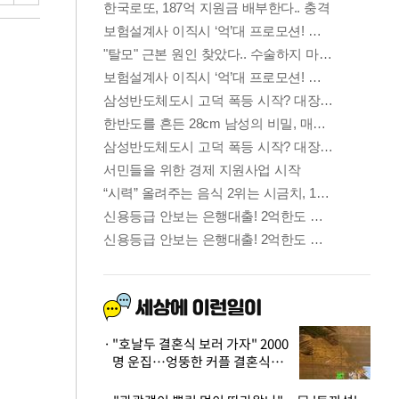
"호날두 결혼식 보러 가자" 2000
명 운집…엉뚱한 커플 결혼식에
'황당'