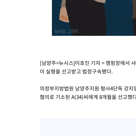
정상
-10328초 전 >
"얼마나 더웠으면"…안동 물길공원서 헤엄친 구렁이 '소
-10255초 전 >
손흥민, 68분 뛰고 2경기 침묵…LAFC, 톨루카에 1-0 승
-9527초 전 >
'2경기 연속 침묵' 손흥민, 톨루카전 68분만 뛰고 슈팅 0개
-8279초 전 >
이강인, 오늘 서울서 AT마드리드 입단식…'전례 없는 특급
1시간 전 >
'여긴 20도, 저긴 50도'…열화상 카메라로 본 폭염 저감시설 
1시간 전 >
콜롬비아 신임 우파 대통령 취임 하루만에 차량폭탄 폭발 사건
3시간 전 >
튀르키예 외무장관, "메카 3국 방위협정은 이란이 목표 아냐 "
[남양주=뉴시스]이호진 기자 = 캠핑장에서 샤
4시간 전 >
이군이 불법 군시설 건설한 레바논 남부에서 레바논군 3명 폭
이 실형을 선고받고 법정구속됐다.
4시간 전 >
[속보]美중부 사령관, 이스라엘 긴급방문 다중화된 전선 상황
의정부지방법원 남양주지원 형사4단독 강지엽 
혐의로 기소된 A(34)씨에게 8개월을 선고했다