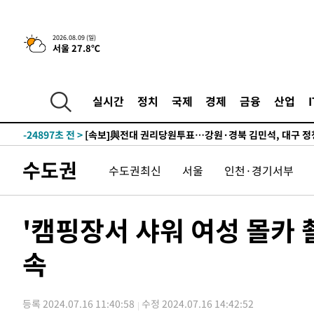
4시간 전 >
[속보]美중부 사령관, 이스라엘 긴급방문 다중화된 전선 상황
-30751초 전 >
이강인 ATM 입단식에 '상암벌 들썩'…"세계적인 선수 
2026.08.09 (일)
서울 27.8℃
-29747초 전 >
태풍 돌핀, 중 저장성 타이저우시 해안에 상륙 (1보)
-27093초 전 >
AT마드리드 데뷔 앞둔 이강인, 맨시티전 선발 대신 '벤치 
-25723초 전 >
[속보]與 강원·TK 당원투표 합산 김민석 48.54%로 
실시간
정치
국제
경제
금융
산업
44.40%
-25057초 전 >
與 강원·TK 당원투표 합산 김민석 46.01%로 승리…정
44.53%
-24897초 전 >
[속보]與전대 권리당원투표…강원·경북 김민석, 대구 정
-24704초 전 >
[속보]與 당대표 경선, 경북 권리당원 투표 김민석 47.3
수도권
수도권최신
서울
인천·경기서부
45.71%
-24606초 전 >
[속보]與 당대표 경선, 대구 권리당원 투표 정청래 47.8
46.35%
-24403초 전 >
[속보]與 당대표 경선, 강원 권리당원 투표 김민석 승리…5
득표
-22321초 전 >
"일본축구협회, 대한축구협회 성 접대 의혹 심판 조사"
'캠핑장서 샤워 여성 몰카 
-14963초 전 >
[속보]장은수, KLPGA 제주삼다수 역전 우승…데뷔 10년
정상
속
-10328초 전 >
"얼마나 더웠으면"…안동 물길공원서 헤엄친 구렁이 '소
-10255초 전 >
손흥민, 68분 뛰고 2경기 침묵…LAFC, 톨루카에 1-0 승
-9527초 전 >
'2경기 연속 침묵' 손흥민, 톨루카전 68분만 뛰고 슈팅 0개
등록 2024.07.16 11:40:58
수정 2024.07.16 14:42:52
-8279초 전 >
이강인, 오늘 서울서 AT마드리드 입단식…'전례 없는 특급