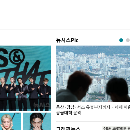
뉴시스Pic
주째 하락, L당 1천800원대
용산·강남·서초 유휴부지까지…세제 이은 
공급대책 윤곽
그래픽뉴스