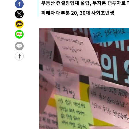
부동산 컨설팅업체 설립, 무자본 갭투자로 
2시간 전 >
손흥민, 5경기 연속골 실패…LAFC는 승부차기 끝 과달라하라
피해자 대부분 20, 30대 사회초년생
4시간 전 >
내일까지 39도 '펄펄'…기상청 "태풍 지나며 폭염 잠시 꺾인
-21091초 전 >
'월드컵 탈락 후폭풍' 축구협회…11시간 걸린 초유의 압
합)
-20527초 전 >
[속보] 뉴욕증시, 혼조 출발…나스닥 0.3%↓, 다우 0.1
-19320초 전 >
축구협회, 15년 전 심판 성 접대 파문에 "현재는 내부 지
-18005초 전 >
경찰, '홍명보는 2순위' 결론냈던 스포츠윤리센터도 압
-3601초 전 >
[속보]합참 "北 발사체는 단거리탄도미사일…감시·경계태
-3349초 전 >
日방위성, 北이 동해로 쏜 발사체는 탄도미사일 가능성
-1779초 전 >
[속보] SKT, 에이닷 서비스 장애 발생…"원인 파악 중"
-1185초 전 >
[속보]합참 "북, 동해상으로 미상 발사체 발사"
-581초 전 >
'낮 최고 39도' 불볕더위…한밤 열대야도 계속[내일날씨]
-540초 전 >
[속보]7~9일 프로야구 3연전도 폭염 취소…11일 재개
-202초 전 >
"韓 외환시장 개입 관측 배경엔 美의 대한국 무역적자 있어"
-29초 전 >
'월드컵 탈락 후폭풍' 축구협회…초유의 압수수색에 '충격·당
2분 전 >
서울 낮 37.9도, 올여름 최고치 경신…영등포 순간 '40도'
9분 전 >
[속보]종합특검, 대검 추가 압수수색…내란 중요임무종사 혐의