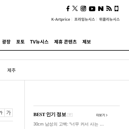
의견, 국토부·LH에 충실히
전달할 것"
K-Artprice
프라임뉴시스
위클리뉴시스
광장
포토
TV뉴시스
제휴 콘텐츠
제보
제주