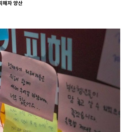
피해자 양산
 격파
다"
수수색(종
4%↑
침 준수"
수수색
세 강화"
황'