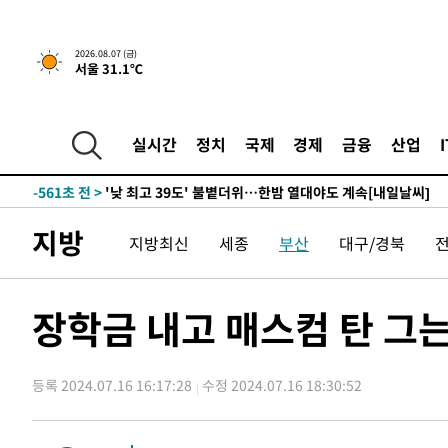
-19300초 전 >
축구협회, 15년 전 심판 성 접대 파문에 "현재는 내부 지
-17985초 전 >
경찰, '홍명보는 2순위' 결론냈던 스포츠윤리센터도 압
2026.08.07 (금)
서울 31.1℃
-3581초 전 >
[속보]합참 "北 발사체는 단거리탄도미사일…감시·경계태
-3329초 전 >
日방위성, 北이 동해로 쏜 발사체는 탄도미사일 가능성
-1759초 전 >
[속보] SKT, 에이닷 서비스 장애 발생…"원인 파악 중"
실시간
정치
국제
경제
금융
산업
-1165초 전 >
[속보]합참 "북, 동해상으로 미상 발사체 발사"
-561초 전 >
'낮 최고 39도' 불볕더위…한밤 열대야도 계속[내일날씨]
-520초 전 >
[속보]7~9일 프로야구 3연전도 폭염 취소…11일 재개
지방
지방최신
세종
부산
대구/경북
-182초 전 >
"韓 외환시장 개입 관측 배경엔 美의 대한국 무역적자 있어"
-9초 전 >
'월드컵 탈락 후폭풍' 축구협회…초유의 압수수색에 '충격·당황
2분 전 >
서울 낮 37.9도, 올여름 최고치 경신…영등포 순간 '40도'
장학금 내고 매스컴 탄 그
9분 전 >
[속보]종합특검, 대검 추가 압수수색…내란 중요임무종사 혐의
1시간 전 >
[속보]코스닥, 800p 회복…0.26% 오른 801.67 마감
등록 2024.07.16 16:17:28
수정 2024.07.16 18:30:52
1시간 전 >
[속보]코스피, 301.88포인트(4.58%) 내린 6296.38 마감
1시간 전 >
[속보]원·달러 환율, 0.7원 내린 1423.8원 마감
1시간 전 >
"여기 떨어졌다"…다누리, 스페이스X 로켓 달 충돌 흔적 포착