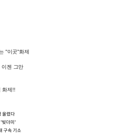
생 울렸다
'빚더미'
대 구속 기소