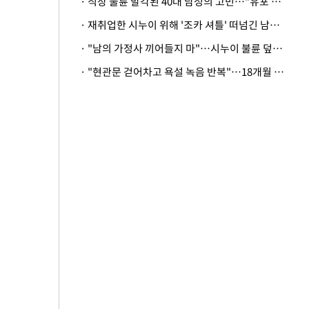
· 직장 불륜 발각된 40대 남성의 고민…"유포 동료 명예훼손·협박죄 고소 가능할까"
· 재취업한 시누이 위해 '조카 셔틀' 떠넘긴 남편…아내 "난 못한다"
· "남의 가정사 끼어들지 마"…시누이 불륜 덮으려는 남편에 억울한 아내
· "현관문 걷어차고 욕설 녹음 반복"…18개월 아기 키우는 집 뒤흔든 '앞집의 비극'