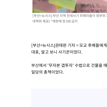
1시간 전 >
[속보]코스닥, 800p 회복…0.26% 오른 801.67 마감
1시간 전 >
[속보]코스피, 301.88포인트(4.58%) 내린 6296.38 마감
[부산=뉴시스] 부산 지역 전세사기 피해자들이 정부와
1시간 전 >
[속보]원·달러 환율, 0.7원 내린 1423.8원 마감
대책위 제공) *재판매 및 DB 금지
1시간 전 >
"여기 떨어졌다"…다누리, 스페이스X 로켓 달 충돌 흔적 포착
2시간 전 >
손흥민, 5경기 연속골 실패…LAFC는 승부차기 끝 과달라하라
4시간 전 >
내일까지 39도 '펄펄'…기상청 "태풍 지나며 폭염 잠시 꺾인
[부산=뉴시스]권태완 기자 = 모교 후배들에
대표, 알고 보니 사기꾼이었다.
부산에서 '무자본 갭투자' 수법으로 건물을 
일당의 총책이었다.