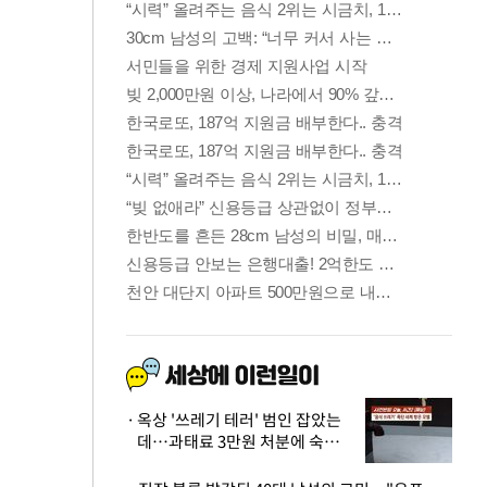
옥상 '쓰레기 테러' 범인 잡았는
데…과태료 3만원 처분에 숙박업
주 허탈