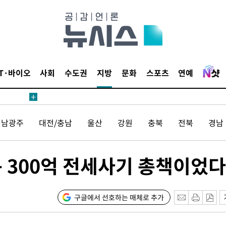
침 준수"
수수색
세 강화"
IT·바이오
사회
수도권
지방
문화
스포츠
연예
전남광주
대전/충남
울산
강원
충북
전북
경남
'
는 300억 전세사기 총책이었다
구글에서 선호하는 매체로 추가