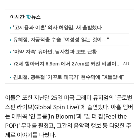
이시간
핫
뉴스
'고지용과 이혼' 의사 허양임, 새 출발했다
유혜정, 자궁적출 수술 "여성성 잃는 것이…"
'마약 자숙' 유아인, 남사친과 뽀뽀 근황
김희철, 광복절 '거꾸로 태극기' 현수막에 "X돌았네"
이들은 또한 지난달 25일 미국 그래미 뮤지엄의 '글로벌
스핀 라이브(Global Spin Live)'에 출연했다. 아홉 멤버
는 데뷔곡 '인 블룸(In Bloom)'과 '필 더 팝(Feel the
POP)' 무대를 펼쳤고, 그간의 음악적 행보 등 다양한 주
제로 이야기를 나눴다.