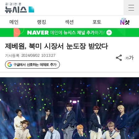
메인
랭킹
섹션
포토
제베원, 북미 시장서 눈도장 받았다
기사등록
2024/08/02 10:13:27
가
가
구글에서 선호하는 매체로 추가