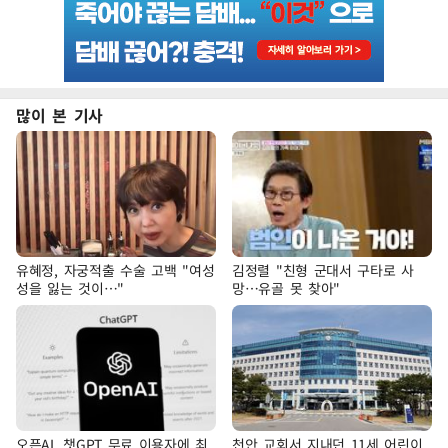
많이 본 기사
유혜정, 자궁적출 수술 고백 "여성
김정렬 "친형 군대서 구타로 사
성을 잃는 것이…"
망…유골 못 찾아"
오픈AI, 챗GPT 무료 이용자에 최
천안 교회서 지내던 11세 어린이