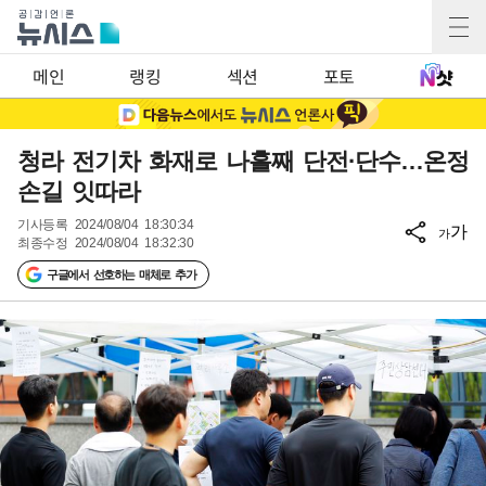
메인
랭킹
섹션
포토
청라 전기차 화재로 나흘째 단전·단수…온정
손길 잇따라
기사등록
2024/08/04 18:30:34
가
가
최종수정
2024/08/04 18:32:30
구글에서 선호하는 매체로 추가