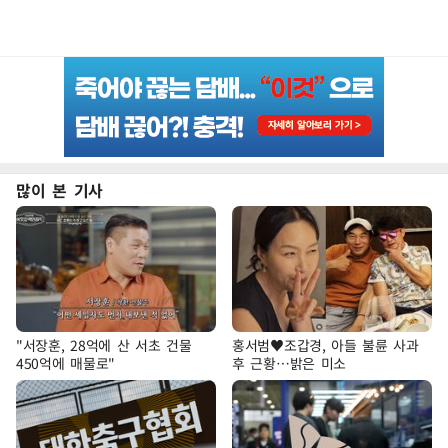
많이 본 기사
"서장훈, 28억에 산 서초 건물
홍서범♥조갑경, 아들 불륜 사과
450억에 매물로"
후 근황…밝은 미소