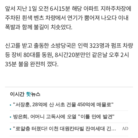
앞서 지난 1일 오전 6시15분 해당 아파트 지하주차장에
주차된 흰색 벤츠 차량에서 연기가 뿜어져 나오다 이내
폭발과 함께 불길이 치솟았다.
신고를 받고 출동한 소방당국은 인력 323명과 펌프 차량
등 장비 80대를 동원, 8시간20분만인 같은날 오후 2시
35분 불을 완전히 껐다.
이시간
핫
뉴스
"서장훈, 28억에 산 서초 건물 450억에 매물로"
방은희, 어머니 고독사에 오열 "이틀 만에 발견"