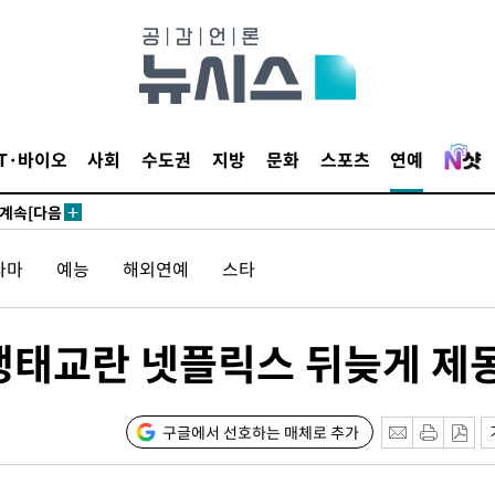
견
IT·바이오
사회
수도권
지방
문화
스포츠
연예
 계속[다음
삼겠다"
라마
예능
해외연예
스타
안겨드려 죄
…생태교란 넷플릭스 뒤늦게 제
견
구글에서 선호하는 매체로 추가
 계속[다음