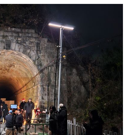
삼겠다"
안겨드려 죄