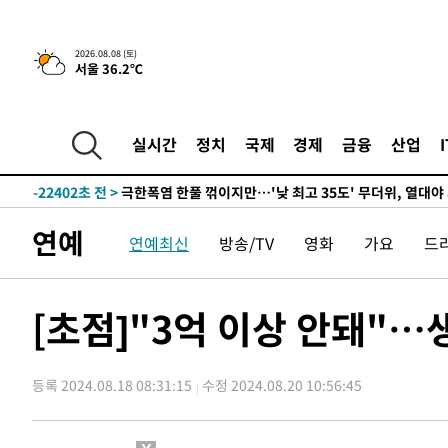
5분 전 >
[속보]뉴욕증시 상승 마감…S&P 0.6% 나스닥 1.3%↑
2026.08.08 (토)
서울 36.2℃
-31555초 전 >
백운산서 80년근 천종산삼 9뿌리 발견…감정가 1.3억원
-29265초 전 >
선재도서 해루질 나섰다 실종 60대, 닷새 만에 숨진 채 발
-26799초 전 >
남자 농구, 나고야 아시안게임서 '홈팀' 일본과 한일전
실시간
정치
국제
경제
금융
산업
-26175초 전 >
여수 오동도 해상서 모터보트 전복…1명 사망·1명 실종
-22402초 전 >
극한폭염 한풀 꺾이지만…'낮 최고 35도' 무더위, 열대야
주 날씨]
-19420초 전 >
축구협회 "압수수색·성접대 논란 사과…쇄신의 기회로 
연예
연예최신
방송/TV
영화
가요
드
-17937초 전 >
[속보]'압수수색·성접대 논란' 축구협회 "실망과 걱정 
송"
-6558초 전 >
'최고 37도' 폭염 지속…강원동해안 최대 150㎜ 비
5분 전 >
[속보]뉴욕증시 상승 마감…S&P 0.6% 나스닥 1.3%↑
[초점]"3억 이상 안돼"
-31555초 전 >
백운산서 80년근 천종산삼 9뿌리 발견…감정가 1.3억원
-29265초 전 >
선재도서 해루질 나섰다 실종 60대, 닷새 만에 숨진 채 발
등록 2024.08.18 08:31:15
수정 2024.08.20 10:56:45
-26799초 전 >
남자 농구, 나고야 아시안게임서 '홈팀' 일본과 한일전
-26175초 전 >
여수 오동도 해상서 모터보트 전복…1명 사망·1명 실종
-22402초 전 >
극한폭염 한풀 꺾이지만…'낮 최고 35도' 무더위, 열대야