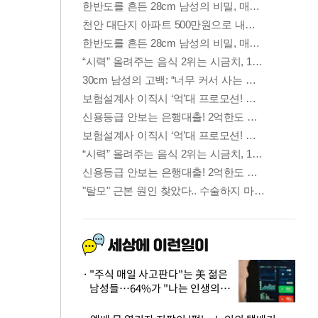
"주식 매일 사고판다"는 美 젊은
남성들…64%가 "나는 인생의
패배자“