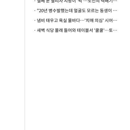
· 엘베 문 열리자 지팡이 '퍽'…노인의 택배기사 폭행 이유
· "20년 병수발했는데 얼굴도 모르는 동생이 유산 절반을"…배다른 형제 상속권 있을까
· 냄비 태우고 욕실 물바다…'치매 의심' 시어머니 검사 권유했다가 '날벼락'
· 새벽 식당 몰래 들어와 테이블서 '쿨쿨'…토사물 남기고 사라진 남성