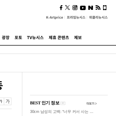
사이 해답 찾았죠"…알을
깨고 나온 '초자아'
K-Artprice
프라임뉴시스
위클리뉴시스
광장
포토
TV뉴시스
제휴 콘텐츠
제보
동