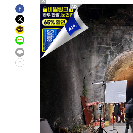
X
주 날씨]
-19420초 전 >
축구협회 "압수수색·성접대 논란 사과…쇄신의 기회로 
-17937초 전 >
[속보]'압수수색·성접대 논란' 축구협회 "실망과 걱정 
송"
-6558초 전 >
'최고 37도' 폭염 지속…강원동해안 최대 150㎜ 비
5분 전 >
[속보]뉴욕증시 상승 마감…S&P 0.6% 나스닥 1.3%↑