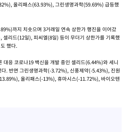
6.32%), 올리패스(63.93%), 그린생명과학(59.69%) 급등했
.89%)까지 치솟으며 3거래일 연속 상한가 행진을 이어갔
), 셀리드(12일), 피씨엘(8일) 등이 무더기 상한가를 기록했
도 했다.
대응 코로나19 백신을 개발 중인 셀리드(6.44%)와 세니
했다. 반면 그린생명과학(-3.72%), 신풍제약(-5.43%), 진원
-13.89%), 올리패스(-13%), 휴마시스(-11.72%), 바이오텐