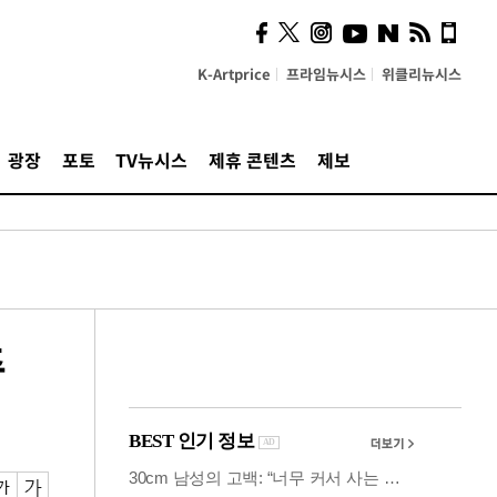
사이 해답 찾았죠"…알을
깨고 나온 '초자아'
K-Artprice
프라임뉴시스
위클리뉴시스
광장
포토
TV뉴시스
제휴 콘텐츠
제보
주