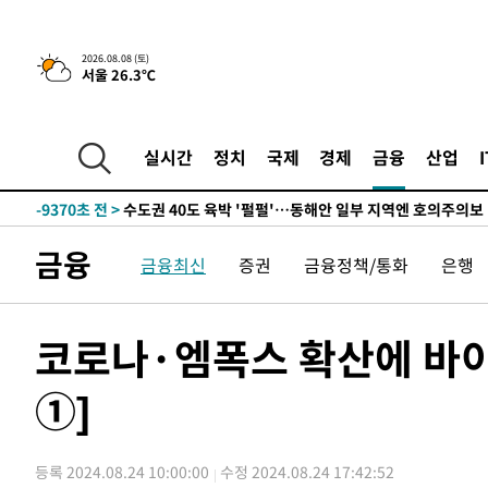
한민수·김용 순
-17793초 전 >
[속보]김민석, 與 전대 당원투표 누적 득표율 45.42%로 
청래 44.56%
-17075초 전 >
[속보]與 대표 경선 제주·인천 당원투표…金 47.75%·
2026.08.08 (토)
서울 26.3℃
42.08%·宋 10.17%
-16609초 전 >
이강인 "아틀레티코 이적 기뻐…등번호 7번 의미보단 팀 
것"
-16544초 전 >
[속보]與 당대표 경선, 제주·인천 권리당원 투표 김민석 
-10318초 전 >
낮 최고 35도 '무더위'…동해안 시간당 30㎜ '강한 비'[
실시간
정치
국제
경제
금융
산업
-9588초 전 >
[속보]이강인 "감독님이 원하는 마음 느꼈고, 많은 트로피 
레티코 이적"
-9370초 전 >
수도권 40도 육박 '펄펄'…동해안 일부 지역엔 호의주의보
-8339초 전 >
온열질환 사망자 3명 늘어…누적 환자 3000명 돌파
금융
금융최신
증권
금융정책/통화
은행
-2284초 전 >
강릉에 시간당 81.4㎜ 물폭탄…도로 잠기고 담벼락 붕괴
26분 전 >
백운산서 80년근 천종산삼 9뿌리 발견…감정가 1.3억원
1시간 전 >
선재도서 해루질 나섰다 실종 60대, 닷새 만에 숨진 채 발견
코로나·엠폭스 확산에 바이
1시간 전 >
남자 농구, 나고야 아시안게임서 '홈팀' 일본과 한일전
①]
1시간 전 >
여수 오동도 해상서 모터보트 전복…1명 사망·1명 실종
2시간 전 >
극한폭염 한풀 꺾이지만…'낮 최고 35도' 무더위, 열대야 계
날씨]
3시간 전 >
축구협회 "압수수색·성접대 논란 사과…쇄신의 기회로 삼겠
등록 2024.08.24 10:00:00
수정 2024.08.24 17:42:52
4시간 전 >
[속보]'압수수색·성접대 논란' 축구협회 "실망과 걱정 안겨드