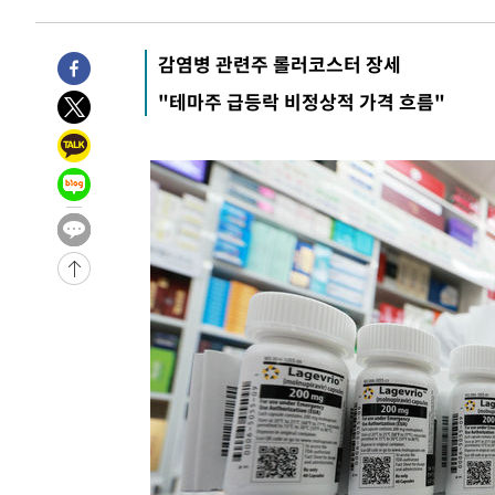
7시간 전 >
'최고 37도' 폭염 지속…강원동해안 최대 150㎜ 비
9시간 전 >
[속보]뉴욕증시 상승 마감…S&P 0.6% 나스닥 1.3%↑
감염병 관련주 롤러코스터 장세
-26813초 전 >
이란 "호르무즈 재개방 합의 근접…美 배상 선행돼야"
"테마주 급등락 비정상적 가격 흐름"
-17860초 전 >
[속보]與최고위원 제주·인천 순회경선…박선원·최민희
한민수·김용 순
-17813초 전 >
[속보]김민석, 與 전대 당원투표 누적 득표율 45.42%로 
청래 44.56%
-17095초 전 >
[속보]與 대표 경선 제주·인천 당원투표…金 47.75%·
42.08%·宋 10.17%
-16629초 전 >
이강인 "아틀레티코 이적 기뻐…등번호 7번 의미보단 팀 
것"
-16564초 전 >
[속보]與 당대표 경선, 제주·인천 권리당원 투표 김민석 
-10338초 전 >
낮 최고 35도 '무더위'…동해안 시간당 30㎜ '강한 비'[
-9608초 전 >
[속보]이강인 "감독님이 원하는 마음 느꼈고, 많은 트로피 
레티코 이적"
-9390초 전 >
수도권 40도 육박 '펄펄'…동해안 일부 지역엔 호의주의보
-8359초 전 >
온열질환 사망자 3명 늘어…누적 환자 3000명 돌파
-2304초 전 >
강릉에 시간당 81.4㎜ 물폭탄…도로 잠기고 담벼락 붕괴
26분 전 >
백운산서 80년근 천종산삼 9뿌리 발견…감정가 1.3억원
1시간 전 >
선재도서 해루질 나섰다 실종 60대, 닷새 만에 숨진 채 발견
1시간 전 >
남자 농구, 나고야 아시안게임서 '홈팀' 일본과 한일전