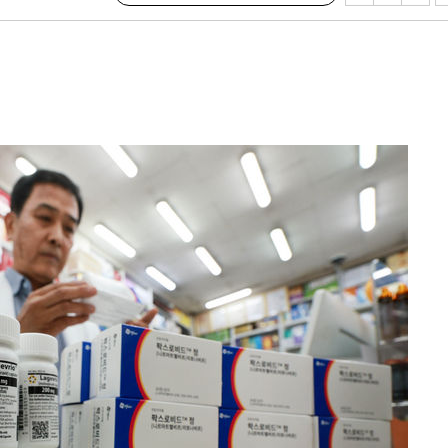
·서미화·
1위… 정
鄭
위해 뛸
승리
내일날씨]
원해 아틀