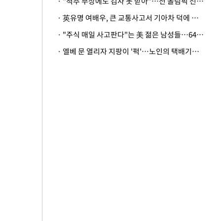
· "척추 부상에도 검사 못 받아"…전 올림픽 선수, 美봅슬레이협회 상대 소송
· 英유명 여배우, 큰 교통사고서 기아차 덕에 살았다
· "주식 매일 사고판다"는 美 젊은 남성들…64%가 "나는 인생의 패배자“
· 엘베 문 열리자 지팡이 '퍽'…노인의 택배기사 폭행 이유