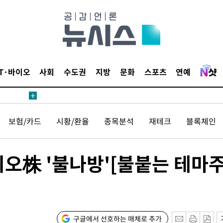
1위… 정
鄭
위해 뛸
승리
내일날씨]
IT·바이오
사회
수도권
지방
문화
스포츠
연예
원해 아틀
보험/카드
시황/환율
종목분석
재테크
블록체인
오株 '불나방'[불붙는 테마
속[다음주
다"
구글에서 선호하는 매체로 추가
려 죄송"