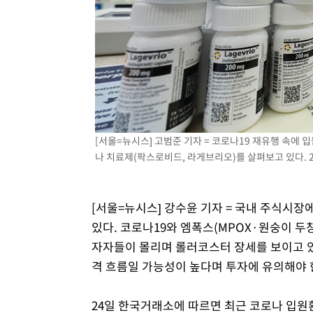
1시간 전 >
여수 오동도 해상서 모터보트 전복…1명 사망·1명 실종
2시간 전 >
극한폭염 한풀 꺾이지만…'낮 최고 35도' 무더위, 열대야 계
날씨]
3시간 전 >
축구협회 "압수수색·성접대 논란 사과…쇄신의 기회로 삼겠
4시간 전 >
[속보]'압수수색·성접대 논란' 축구협회 "실망과 걱정 안겨드
7시간 전 >
'최고 37도' 폭염 지속…강원동해안 최대 150㎜ 비
9시간 전 >
[속보]뉴욕증시 상승 마감…S&P 0.6% 나스닥 1.3%↑
[서울=뉴시스] 고범준 기자 = 코로나19 재유행 속에
나 치료제(팍스로비드, 라게브리오)를 살펴보고 있다. 202
[서울=뉴시스] 강수윤 기자 = 국내 주식시
있다. 코로나19와 엠폭스(MPOX·원숭이 
자자들이 몰리며 롤러코스터 장세를 보이고 
격 흐름일 가능성이 높다며 투자에 유의해야 
24일 한국거래소에 따르면 최근 코로나 입원