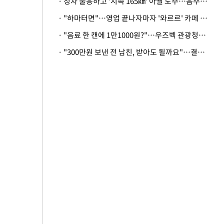
· 정차 불응하고 '시속 165㎞' 아찔 도주…음주운전자 체포
· "하마터면"…영업 끝나자마자 '와르르' 카페 테라스 덮친 대리석 외벽
· "음료 한 캔에 1만1000원?"…우즈벡 관광청까지 나섰다, 유튜버 폭로 후폭풍
· "300만원 보낸 전 남친, 받아도 될까요"…결혼 앞둔 예비신부의 뜻밖 고충