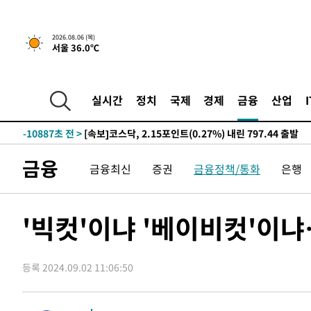
-17610초 전 >
[속보]산업장관 "李정부, 원전 반대 안해…안정 전력 위
-16307초 전 >
[속보]경찰, '홍명보 선임 논란' 대한축구협회·축구회관 
2026.08.06 (목)
서울 36.0℃
색
-15694초 전 >
[속보]산업장관 "美무역법 제301조 과잉생산 결과 발표 8
상
-15487초 전 >
[속보]코스피 매도사이드카 발동…4%대 급락
-14759초 전 >
[속보]전남광주 초대 시민추천 부시장에 백승주·윤난실
실시간
정치
국제
경제
금융
산업
-12320초 전 >
서울 열대야 15일째 지속…비공식 '초열대야' 30도 넘어
-10887초 전 >
[속보]코스닥, 2.15포인트(0.27%) 내린 797.44 출발
-10870초 전 >
[속보]코스피, 119.51포인트(1.81%) 내린 6478.75 개
금융
금융최신
증권
금융정책/통화
은행
-7317초 전 >
6월 경상수지 497.3억 달러…두 달 연속 사상 최대
-7268초 전 >
서울 낮 39도 '폭염중대경보'…40도 관측 가능성도
-4630초 전 >
미 워싱턴주 스포캔 시의 통제불능 3개 산불, 방화선 일부 
'빅컷'이냐 '베이비컷'이
53분 전 >
[속보] 호르무즈 해협 이란-오만 협상 기대속 뉴욕증시 혼조 마
0.49%↑
1시간 전 >
[속보] 이란 대통령 "지금 최고지도자와 소통하기가 매우 어려
3년 인터뷰
등록 2024.09.02 11:06:50
5시간 전 >
[속보] "이란-오만, 호르무즈 해협 통행 항로 합의" 이란 외
-31849초 전 >
"여기 떨어졌다"…다누리, 스페이스X 로켓 달 충돌 흔적
-28894초 전 >
손흥민, 5경기 연속골 실패…LAFC는 승부차기 끝 과달