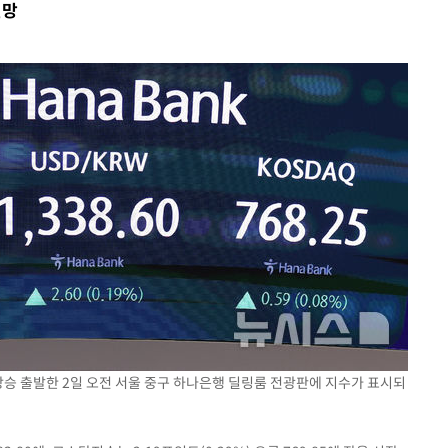
전망
꺾인다"
 위협"
 수용할까
해 불가피"
등 압수수
월 중 예
장
상승 출발한 2일 오전 서울 중구 하나은행 딜링룸 전광판에 지수가 표시되
구축
감 다우
워" 취임