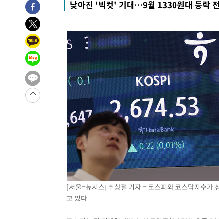
낮아진 '빅컷' 기대…9월 1330원대 등락 
-21495초 전 >
내일까지 39도 '펄펄'…기상청 "태풍 지나며 폭염 잠시 
-21132초 전 >
트럼프, 한국계 진보 주지사 후보 맹공…"공산주의가 최대
-21110초 전 >
"美간섭에 합의 지연"…트럼프, '이란 호르무즈 통제권'
-17630초 전 >
[속보]산업장관 "李정부, 원전 반대 안해…안정 전력 위
-16327초 전 >
[속보]경찰, '홍명보 선임 논란' 대한축구협회·축구회관 
색
-15714초 전 >
[속보]산업장관 "美무역법 제301조 과잉생산 결과 발표 8
상
-15507초 전 >
[속보]코스피 매도사이드카 발동…4%대 급락
-14779초 전 >
[속보]전남광주 초대 시민추천 부시장에 백승주·윤난실
-12340초 전 >
서울 열대야 15일째 지속…비공식 '초열대야' 30도 넘어
-10907초 전 >
[속보]코스닥, 2.15포인트(0.27%) 내린 797.44 출발
-10890초 전 >
[속보]코스피, 119.51포인트(1.81%) 내린 6478.75 개
-7337초 전 >
6월 경상수지 497.3억 달러…두 달 연속 사상 최대
-7288초 전 >
서울 낮 39도 '폭염중대경보'…40도 관측 가능성도
[서울=뉴시스] 추상철 기자 = 코스피와 코스닥지수가 
-4650초 전 >
미 워싱턴주 스포캔 시의 통제불능 3개 산불, 방화선 일부 
고 있다.
52분 전 >
[속보] 호르무즈 해협 이란-오만 협상 기대속 뉴욕증시 혼조 마
0.49%↑
1시간 전 >
[속보] 이란 대통령 "지금 최고지도자와 소통하기가 매우 어려