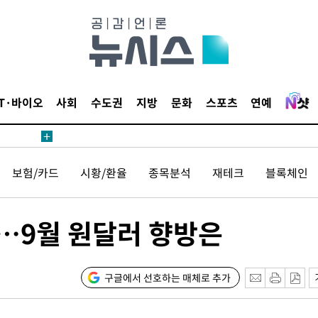
해 불가피"
등 압수수
월 중 예
IT·바이오
사회
수도권
지방
문화
스포츠
연예
장
보험/카드
시황/환율
종목분석
재테크
블록체인
구축
냐…9월 원달러 향방은
감 다우
워" 취임
무부 대변인
구글에서 선호하는 매체로 추가
 포착
라하라 격파