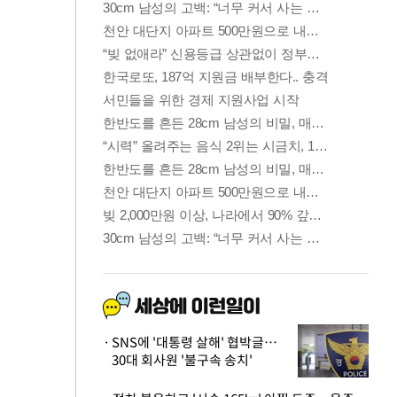
SNS에 '대통령 살해' 협박글…
30대 회사원 '불구속 송치'