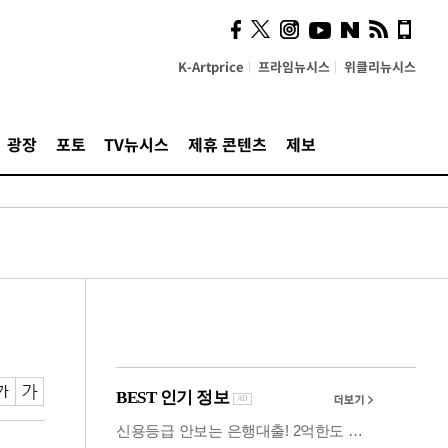
"5·8·9호선 출퇴근 혼잡,
정부 국비지원 필요"
K-Artprice
프라임뉴시스
위클리뉴시스
광장
포토
TV뉴시스
제휴 콘텐츠
제보