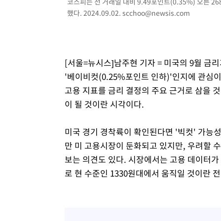
코스피는 전 거래일 대비 9.49포인트(0.35%) 오른 268
3년 인터뷰
5시간 전 >
[속보] "이란-오만, 호르무즈 해협 통행 항로 합의" 이란 외
했다. 2024.09.02.
scchoo@newsis.com
[서울=뉴시스]남주현 기자 = 미국의 9월 금리
'베이비컷(0.25%포인트 인하)'인지에 관심
고용 지표를 금리 결정의 주요 근거로 삼을 
이 될 것이란 시각이다.
미국 경기 경착륙이 확인된다면 '빅컷' 가능
만 미 고용시장이 둔화되고 있지만, 우려할 수
보는 의견도 있다. 시장에서는 고용 데이터가
로 현 수준인 1330원대에서 움직일 것이란 전